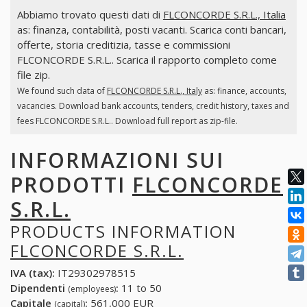
Abbiamo trovato questi dati di
FLCONCORDE S.R.L., Italia
as: finanza, contabilità, posti vacanti. Scarica conti bancari,
offerte, storia creditizia, tasse e commissioni
FLCONCORDE S.R.L.. Scarica il rapporto completo come
file zip.
We found such data of
FLCONCORDE S.R.L., Italy
as: finance, accounts,
vacancies. Download bank accounts, tenders, credit history, taxes and
fees FLCONCORDE S.R.L.. Download full report as zip-file.
INFORMAZIONI SUI
PRODOTTI
FLCONCORDE
S.R.L.
PRODUCTS INFORMATION
FLCONCORDE S.R.L.
IVA (tax):
IT29302978515
Dipendenti
:
11 to 50
(employees)
Capitale
:
561,000 EUR
(capital)