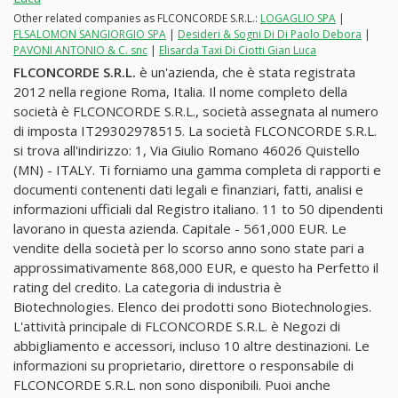
Other related companies as FLCONCORDE S.R.L.:
LOGAGLIO SPA
|
FLSALOMON SANGIORGIO SPA
|
Desideri & Sogni Di Di Paolo Debora
|
PAVONI ANTONIO & C. snc
|
Elisarda Taxi Di Ciotti Gian Luca
FLCONCORDE S.R.L.
è un'azienda, che è stata registrata
2012 nella regione Roma, Italia. Il nome completo della
società è FLCONCORDE S.R.L., società assegnata al numero
di imposta IT29302978515. La società FLCONCORDE S.R.L.
si trova all'indirizzo: 1, Via Giulio Romano 46026 Quistello
(MN) - ITALY. Ti forniamo una gamma completa di rapporti e
documenti contenenti dati legali e finanziari, fatti, analisi e
informazioni ufficiali dal Registro italiano. 11 to 50 dipendenti
lavorano in questa azienda. Capitale - 561,000 EUR. Le
vendite della società per lo scorso anno sono state pari a
approssimativamente 868,000 EUR, e questo ha Perfetto il
rating del credito. La categoria di industria è
Biotechnologies. Elenco dei prodotti sono Biotechnologies.
L'attività principale di FLCONCORDE S.R.L. è Negozi di
abbigliamento e accessori, incluso 10 altre destinazioni. Le
informazioni su proprietario, direttore o responsabile di
FLCONCORDE S.R.L. non sono disponibili. Puoi anche