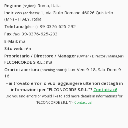
Regione
:
Roma, Italia
(region)
Indirizzo
:
1, Via Giulio Romano 46026 Quistello
(address)
(MN) - ITALY, Italia
Telefono
:
39-0376-625-292
39-0376-625-292
(phone)
Fax
:
39-0376-625-293
39-0376-625-293
(fax)
E-Mail:
n\a
Sito web:
n\a
Proprietario / Direttore / Manager
(Owner / Director / Manager)
FLCONCORDE S.R.L.
:
n\a
Orari di apertura
:
Lun-Ven: 9-18, Sab-Dom: 9-
(opening hours)
16
Hai trovato errori o vuoi aggiungere ulteriori dettagli in
informazioni per "FLCONCORDE S.R.L."?
Contattaci!
Did you find errors or would like to add more details in informations for
"FLCONCORDE S.R.L."? -
Contact us!