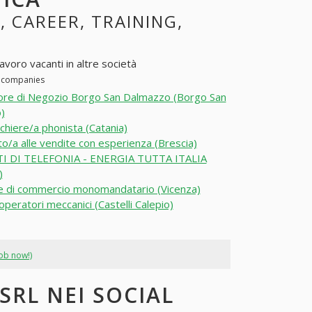
, CAREER, TRAINING,
avoro vacanti in altre società
er companies
ore di Negozio Borgo San Dalmazzo (Borgo San
)
chiere/a phonista (Catania)
o/a alle vendite con esperienza (Brescia)
I DI TELEFONIA - ENERGIA TUTTA ITALIA
)
 di commercio monomandatario (Vicenza)
/operatori meccanici (Castelli Calepio)
job now!)
SRL NEI SOCIAL