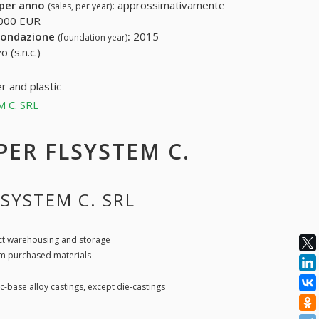
 per anno
:
approssimativamente
(sales, per year)
000 EUR
fondazione
:
2015
(foundation year)
 (s.n.c.)
r and plastic
M C. SRL
 PER FLSYSTEM C.
LSYSTEM C. SRL
t warehousing and storage
m purchased materials
c-base alloy castings, except die-castings