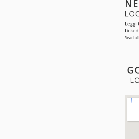
N
LOO
Leggi 
Linked
Read al
GO
L