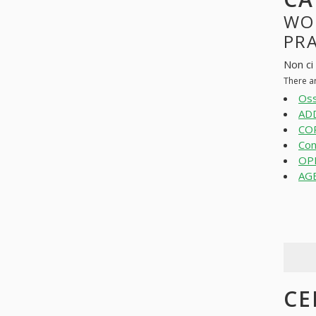
WO
PR
Non ci
There a
Oss
ADD
COR
Con
OPE
AGE
CE