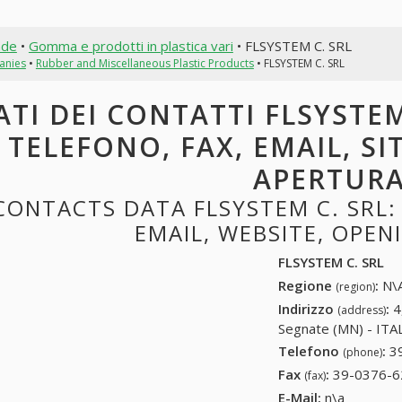
nde
•
Gomma e prodotti in plastica vari
• FLSYSTEM C. SRL
anies
•
Rubber and Miscellaneous Plastic Products
• FLSYSTEM C. SRL
ATI DEI CONTATTI FLSYSTEM 
TELEFONO, FAX, EMAIL, SI
APERTUR
CONTACTS DATA FLSYSTEM C. SRL: 
EMAIL, WEBSITE, OPE
FLSYSTEM C. SRL
Regione
:
N\A
(region)
Indirizzo
:
4
(address)
Segnate (MN) - ITALY
Telefono
:
3
(phone)
Fax
:
39-0376-6
(fax)
E-Mail:
n\a