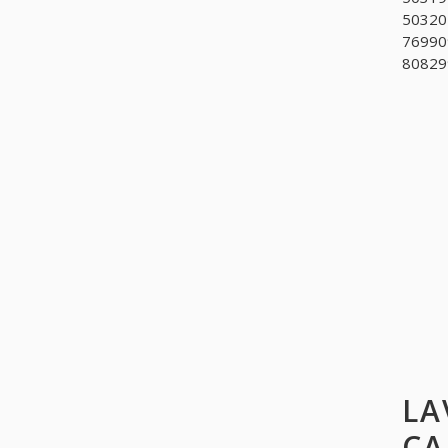
503202
76990
808299
LA
CA