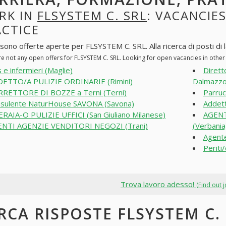
RK IN
FLSYSTEM C. SRL
: VACANCIES
ACTICE
 sono offerte aperte per FLSYSTEM C. SRL. Alla ricerca di posti di l
re not any open offers for FLSYSTEM C. SRL. Looking for open vacancies in oth
 e infermieri (Maglie)
Dirett
ETTO/A PULIZIE ORDINARIE (Rimini)
Dalmazzo
RETTORE DI BOZZE a Terni (Terni)
Parruc
sulente NaturHouse SAVONA (Savona)
Addett
RAIA-O PULIZIE UFFICI (San Giuliano Milanese)
AGENT
NTI AGENZIE VENDITORI NEGOZI (Trani)
(Verbania
Agente
Periti
Trova lavoro adesso!
(Find out 
RCA RISPOSTE FLSYSTEM C. 