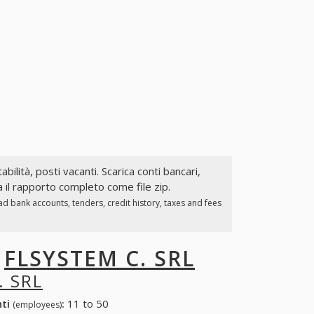
abilità, posti vacanti. Scarica conti bancari,
a il rapporto completo come file zip.
d bank accounts, tenders, credit history, taxes and fees
I
FLSYSTEM C. SRL
. SRL
nti
:
11 to 50
(employees)