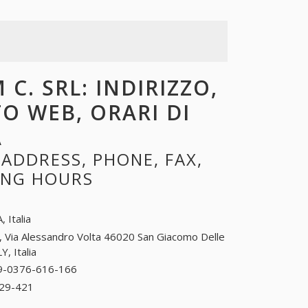
C. SRL: INDIRIZZO,
TO WEB, ORARI DI
A
ADDRESS, PHONE, FAX,
NING HOURS
, Italia
, Via Alessandro Volta 46020 San Giacomo Delle
, Italia
9-0376-616-166
39-0376-616-166
29-421
39-0376-629-421