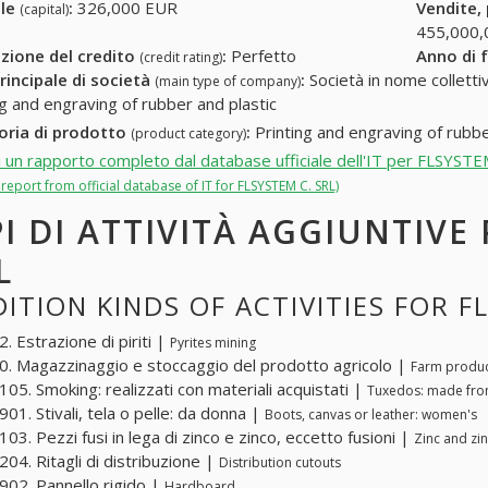
ale
:
326,000 EUR
Vendite,
(capital)
455,000,
zione del credito
:
Perfetto
Anno di 
(credit rating)
rincipale di società
:
Società in nome collettivo
(main type of company)
ng and engraving of rubber and plastic
oria di prodotto
:
Printing and engraving of rubbe
(product category)
i un rapporto completo dal database ufficiale dell'IT per FLSYSTE
l report from official database of IT for FLSYSTEM C. SRL)
PI DI ATTIVITÀ AGGIUNTIVE
L
ITION KINDS OF ACTIVITIES FOR F
. Estrazione di piriti |
Pyrites mining
. Magazzinaggio e stoccaggio del prodotto agricolo |
Farm produc
05. Smoking: realizzati con materiali acquistati |
Tuxedos: made fro
01. Stivali, tela o pelle: da donna |
Boots, canvas or leather: women's
03. Pezzi fusi in lega di zinco e zinco, eccetto fusioni |
Zinc and zin
04. Ritagli di distribuzione |
Distribution cutouts
02. Pannello rigido |
Hardboard