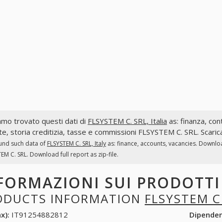
mo trovato questi dati di
FLSYSTEM C. SRL, Italia
as: finanza, cont
te, storia creditizia, tasse e commissioni FLSYSTEM C. SRL. Scaric
und such data of
FLSYSTEM C. SRL, Italy
as: finance, accounts, vacancies. Downloa
EM C. SRL. Download full report as zip-file.
FORMAZIONI SUI PRODOTT
ODUCTS INFORMATION
FLSYSTEM C
x):
IT91254882812
Dipende