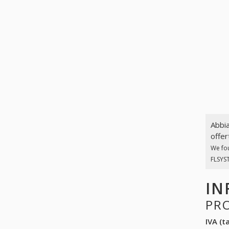
Abbia
offer
We fo
FLSYST
IN
PR
IVA (ta