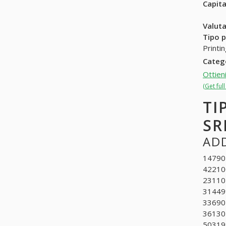
Capit
Valuta
Tipo p
Printi
Categ
Ottien
(Get ful
TI
SR
ADD
147902
422100
231101
314499
336901
361302
503199