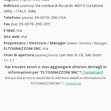
Indirizzo
:
Via Lombardi Riccardo 46010 Curtatone
(address)
(MN) - ITALY, Italia
Telefono
:
39-0376-290-104
39-0376-290-104
(phone)
Fax
:
39-0376-290-205
39-0376-290-205
(fax)
E-Mail:
n\a
Sito web:
n\a
Proprietario / Direttore / Manager
(Owner / Director / Manager)
FLTOGNAZZONI SNC
:
n\a
Orari di apertura
:
Lun-Ven: 8-18, Sab-Dom:
(opening hours)
11-17
Hai trovato errori o vuoi aggiungere ulteriori dettagli in
informazioni per "FLTOGNAZZONI SNC"?
Contattaci!
Did you find errors or would like to add more details in informations for
"FLTOGNAZZONI SNC"? -
Contact us!