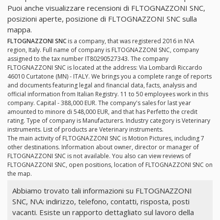
Puoi anche visualizzare recensioni di FLTOGNAZZONI SNC,
posizioni aperte, posizione di FLTOGNAZZONI SNC sulla
mappa.
FLTOGNAZZONI SNC
is a company, that was registered 2016 in N\A
region, Italy. Full name of company is FLTOGNAZZONI SNC, company
assigned to the tax number IT80290527343. The company
FLTOGNAZZONI SNC is located at the address: Via Lombardi Riccardo
46010 Curtatone (MN) - ITALY. We brings you a complete range of reports
and documents featuring legal and financial data, facts, analysis and
official information from Italian Registry. 11 to 50 employees work in this
company. Capital - 388,000 EUR. The company's sales for last year
amounted to minore di 548,000 EUR, and that has Perfetto the credit
rating. Type of company is Manufacturers. Industry category is Veterinary
instruments. List of products are Veterinary instruments.
The main activity of FLTOGNAZZONI SNC is Motion Pictures, including 7
other destinations. Information about owner, director or manager of
FLTOGNAZZONI SNC is not available. You also can view reviews of
FLTOGNAZZONI SNC, open positions, location of FLTOGNAZZONI SNC on
the map.
Abbiamo trovato tali informazioni su FLTOGNAZZONI
SNC, N\A: indirizzo, telefono, contatti, risposta, posti
vacanti. Esiste un rapporto dettagliato sul lavoro della