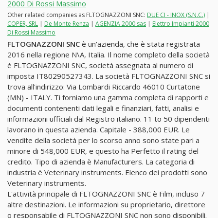
2000 Di Rossi Massimo
Other related companies as FLTOGNAZZONI SNC:
DUE CI - INOX (S.N.C.)
|
COPER, SRL
|
De Monte Renza
|
AGENZIA 2000 sas
|
Elettro Impianti 2000
Di Rossi Massimo
FLTOGNAZZONI SNC
è un'azienda, che è stata registrata
2016 nella regione N\A, Italia. Il nome completo della società
è FLTOGNAZZONI SNC, società assegnata al numero di
imposta IT80290527343. La società FLTOGNAZZONI SNC si
trova all'indirizzo: Via Lombardi Riccardo 46010 Curtatone
(MN) - ITALY. Ti forniamo una gamma completa di rapporti e
documenti contenenti dati legali e finanziari, fatti, analisi e
informazioni ufficiali dal Registro italiano. 11 to 50 dipendenti
lavorano in questa azienda. Capitale - 388,000 EUR. Le
vendite della società per lo scorso anno sono state pari a
minore di 548,000 EUR, e questo ha Perfetto il rating del
credito. Tipo di azienda è Manufacturers. La categoria di
industria è Veterinary instruments. Elenco dei prodotti sono
Veterinary instruments.
L'attività principale di FLTOGNAZZONI SNC è Film, incluso 7
altre destinazioni. Le informazioni su proprietario, direttore
o responsabile di FLTOGNAZZONI SNC non sono disponibili.