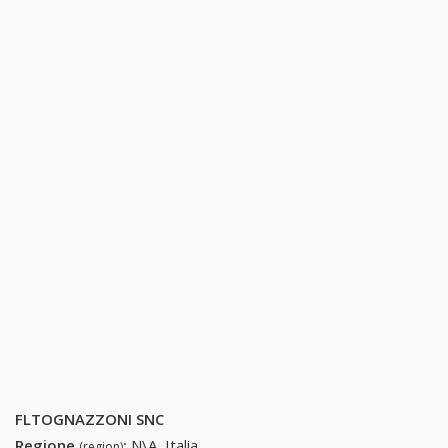
FLTOGNAZZONI SNC
Regione
:
N\A, Italia
(region)