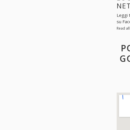
NE
Leggi 
su Fac
Read al
P
G