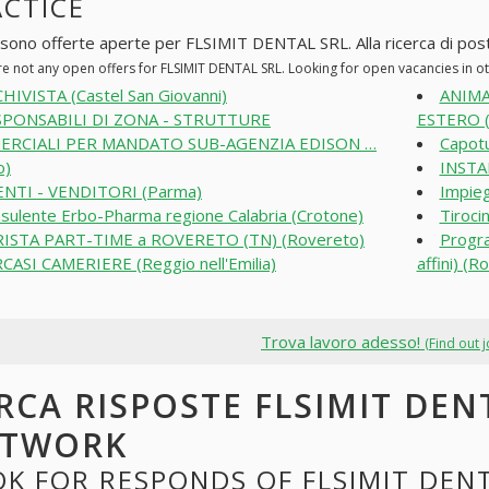
ACTICE
 sono offerte aperte per FLSIMIT DENTAL SRL. Alla ricerca di posti 
re not any open offers for FLSIMIT DENTAL SRL. Looking for open vacancies in 
HIVISTA (Castel San Giovanni)
ANIMA
SPONSABILI DI ZONA - STRUTTURE
ESTERO (
RCIALI PER MANDATO SUB-AGENZIA EDISON …
Capotu
o)
INSTA
NTI - VENDITORI (Parma)
Impieg
sulente Erbo-Pharma regione Calabria (Crotone)
Tiroci
ISTA PART-TIME a ROVERETO (TN) (Rovereto)
Progra
CASI CAMERIERE (Reggio nell'Emilia)
affini) (R
Trova lavoro adesso!
(Find out 
RCA RISPOSTE FLSIMIT DEN
ETWORK
K FOR RESPONDS OF FLSIMIT DENT