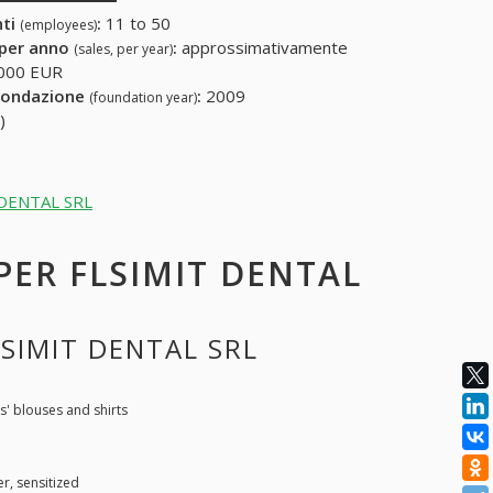
nti
:
11 to 50
(employees)
 per anno
:
approssimativamente
(sales, per year)
000 EUR
fondazione
:
2009
(foundation year)
)
T DENTAL SRL
 PER FLSIMIT DENTAL
LSIMIT DENTAL SRL
' blouses and shirts
r, sensitized