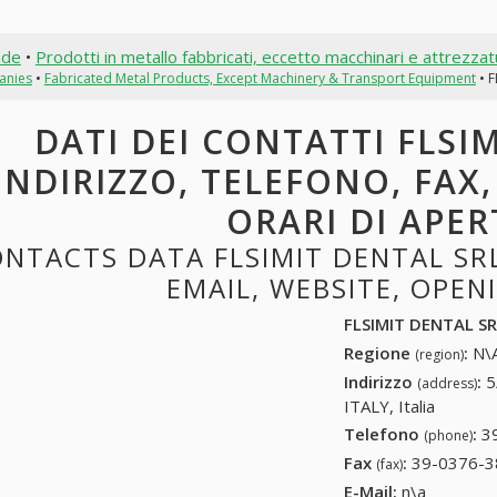
nde
•
Prodotti in metallo fabbricati, eccetto macchinari e attrezza
anies
•
Fabricated Metal Products, Except Machinery & Transport Equipment
• F
DATI DEI CONTATTI FLSI
INDIRIZZO, TELEFONO, FAX,
ORARI DI APE
NTACTS DATA FLSIMIT DENTAL SRL
EMAIL, WEBSITE, OPE
FLSIMIT DENTAL S
Regione
:
N\A
(region)
Indirizzo
:
5
(address)
ITALY, Italia
Telefono
:
3
(phone)
Fax
:
39-0376-3
(fax)
E-Mail:
n\a