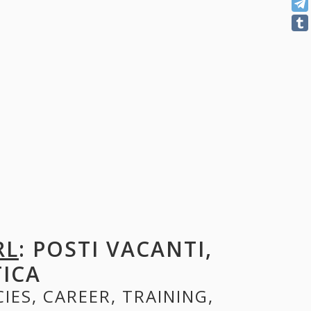
RL
: POSTI VACANTI,
TICA
IES, CAREER, TRAINING,