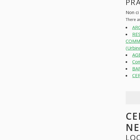
PR
Non ci
There a
ARC
RE
COMME
(Urbin
AGE
Con
BAR
CER
CE
N
LOO