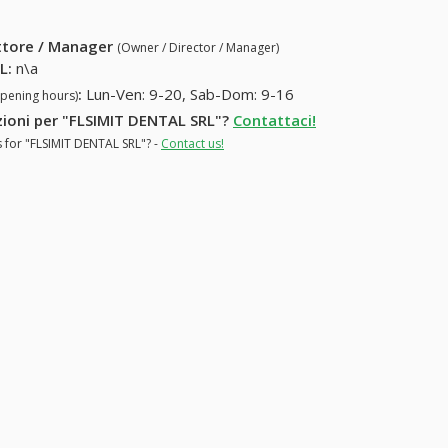
ettore / Manager
(Owner / Director / Manager)
RL
:
n\a
:
Lun-Ven: 9-20, Sab-Dom: 9-16
opening hours)
azioni per "FLSIMIT DENTAL SRL"?
Contattaci!
s for "FLSIMIT DENTAL SRL"? -
Contact us!