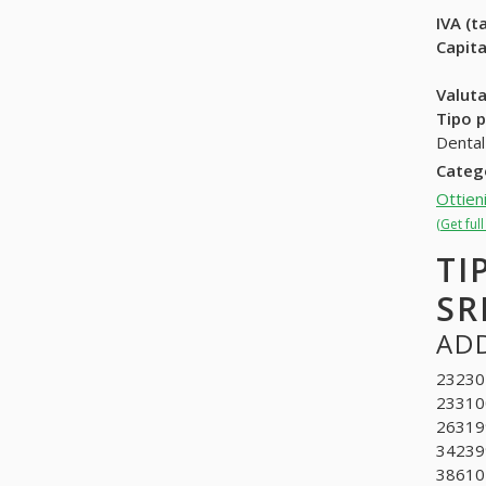
IVA (ta
Capit
Valuta
Tipo p
Dental
Categ
Ottien
(Get ful
TI
SR
ADD
232302
233100
263199
342399
386101