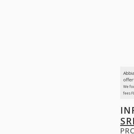
Abbia
offer
We fo
fees F
IN
SR
PR