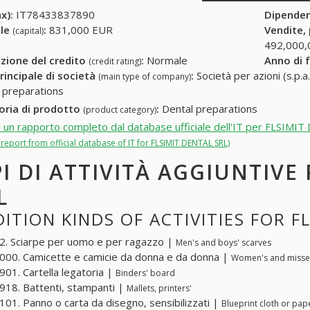
x):
IT78433837890
Dipende
ale
:
831,000 EUR
Vendite,
(capital)
492,000,
zione del credito
:
Normale
Anno di 
(credit rating)
rincipale di società
:
Società per azioni (s.p.a.
(main type of company)
 preparations
oria di prodotto
:
Dental preparations
(product category)
i un rapporto completo dal database ufficiale dell'IT per FLSIMI
l report from official database of IT for FLSIMIT DENTAL SRL)
PI DI ATTIVITÀ AGGIUNTIVE
L
ITION KINDS OF ACTIVITIES FOR F
. Sciarpe per uomo e per ragazzo |
Men's and boys' scarves
00. Camicette e camicie da donna e da donna |
Women's and misses
01. Cartella legatoria |
Binders' board
18. Battenti, stampanti |
Mallets, printers'
01. Panno o carta da disegno, sensibilizzati |
Blueprint cloth or pape