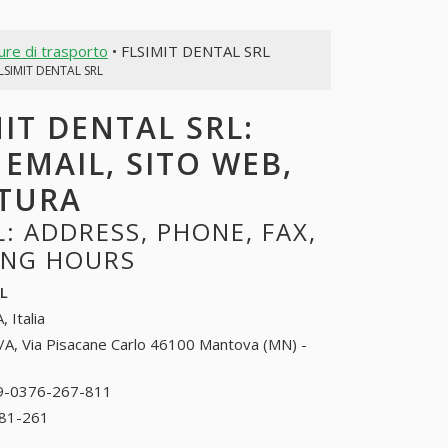
ture di trasporto
• FLSIMIT DENTAL SRL
LSIMIT DENTAL SRL
MIT DENTAL SRL:
 EMAIL, SITO WEB,
RTURA
: ADDRESS, PHONE, FAX,
NING HOURS
RL
, Italia
/A, Via Pisacane Carlo 46100 Mantova (MN) -
9-0376-267-811
39-0376-267-811
81-261
39-0376-381-261