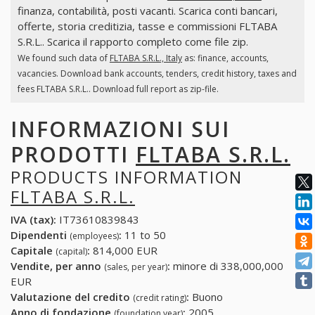
finanza, contabilità, posti vacanti. Scarica conti bancari,
offerte, storia creditizia, tasse e commissioni FLTABA
S.R.L.. Scarica il rapporto completo come file zip.
We found such data of
FLTABA S.R.L., Italy
as: finance, accounts,
vacancies. Download bank accounts, tenders, credit history, taxes and
fees FLTABA S.R.L.. Download full report as zip-file.
INFORMAZIONI SUI
PRODOTTI
FLTABA S.R.L.
PRODUCTS INFORMATION
FLTABA S.R.L.
IVA (tax):
IT73610839843
Dipendenti
:
11 to 50
(employees)
Capitale
:
814,000 EUR
(capital)
Vendite, per anno
:
minore di 338,000,000
(sales, per year)
EUR
Valutazione del credito
:
Buono
(credit rating)
Anno di fondazione
:
2005
(foundation year)