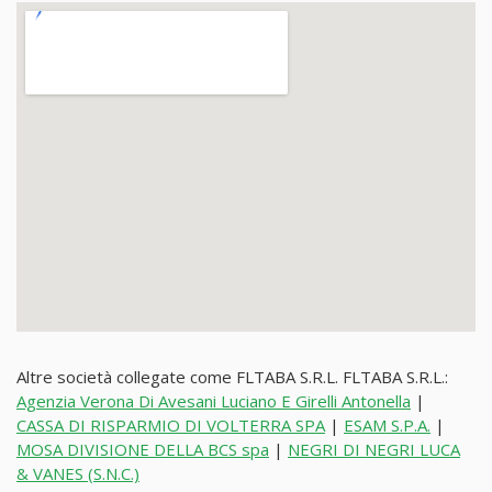
Altre società collegate come FLTABA S.R.L. FLTABA S.R.L.:
Agenzia Verona Di Avesani Luciano E Girelli Antonella
|
CASSA DI RISPARMIO DI VOLTERRA SPA
|
ESAM S.P.A.
|
MOSA DIVISIONE DELLA BCS spa
|
NEGRI DI NEGRI LUCA
& VANES (S.N.C.)