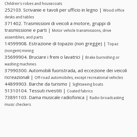
Children's robes and housecoats
252103. Scrivanie e tavoli per ufficio in legno |
Wood office
desks and tables
371402. Trasmissioni di veicoli a motore, gruppi di
trasmissione e parti |
Motor vehicle transmissions, drive
assemblies, and parts
14599908. Estrazione di topazio (non gregge) |
Topaz
(nongem) mining
35699904. Bruciare i freni o lavatrici |
Brake burnishing or
washing machines
37990300. Automobili fuoristrada, ad eccezione dei veicoli
ricreazionali |
Off-road automobiles, except recreational vehicles
44899903. Barche da turismo |
Sightseeing boats
51310104. Tessuti rivestiti |
Coated fabrics
73891103. Dama musicale radiofonica |
Radio broadcasting
music checkers