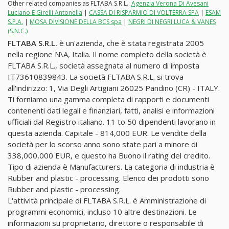
Other related companies as FLTABA S.R.L.:
Agenzia Verona Di Avesani
Luciano E Girelli Antonella
|
CASSA DI RISPARMIO DI VOLTERRA SPA
|
ESAM
S.P.A.
|
MOSA DIVISIONE DELLA BCS spa
|
NEGRI DI NEGRI LUCA & VANES
(S.N.C.)
FLTABA S.R.L.
è un'azienda, che è stata registrata 2005
nella regione N\A, Italia. Il nome completo della società è
FLTABA S.R.L., società assegnata al numero di imposta
IT73610839843. La società FLTABA S.R.L. si trova
all'indirizzo: 1, Via Degli Artigiani 26025 Pandino (CR) - ITALY.
Ti forniamo una gamma completa di rapporti e documenti
contenenti dati legali e finanziari, fatti, analisi e informazioni
ufficiali dal Registro italiano. 11 to 50 dipendenti lavorano in
questa azienda. Capitale - 814,000 EUR. Le vendite della
società per lo scorso anno sono state pari a minore di
338,000,000 EUR, e questo ha Buono il rating del credito.
Tipo di azienda è Manufacturers. La categoria di industria è
Rubber and plastic - processing. Elenco dei prodotti sono
Rubber and plastic - processing.
L'attività principale di FLTABA S.R.L. è Amministrazione di
programmi economici, incluso 10 altre destinazioni. Le
informazioni su proprietario, direttore o responsabile di