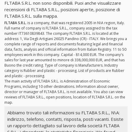
FLTABA S.R.L. non sono disponibili. Puoi anche visualizzare
recensioni di FLTABA S.R.L., posizioni aperte, posizione di
FLTABA S.R.L. sulla mappa.
FLTABA S.R.L.
is a company, that was registered 2005 in N\A region, Italy.
Full name of company is FLTABA S.R.L., company assigned to the tax
number IT73610839843. The company FLTABA S.R.L. is located at the
address: 1, Via Degli Artigiani 26025 Pandino (CR) - ITALY. We brings you a
complete range of reports and documents featuring legal and financial
data, facts, analysis and official information from Italian Registry. 11 to 50
employees work in this company. Capital - 814,000 EUR. The company's
sales for last year amounted to minore di 338,000,000 EUR, and that has
Buono the credit rating. Type of company is Manufacturers. Industry
category is Rubber and plastic - processing. List of products are Rubber
and plastic - processing.
The main activity of FLTABA S.R.L. is Administration of Economic
Programs, including 10 other destinations. Information about owner,
director or manager of FLTABA S.R.L. is not available. You also can view
reviews of FLTABA S.R.L., open positions, location of FLTABA S.R.L. on the
map.
Abbiamo trovato tali informazioni su FLTABA S.R.L., N\A:
indirizzo, telefono, contatti, risposta, posti vacanti. Esiste
un rapporto dettagliato sul lavoro della società FLTABA
S.R.L., i dipendenti, le statistiche finanziarie. We found