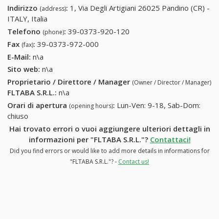
Indirizzo
:
1, Via Degli Artigiani 26025 Pandino (CR) -
(address)
ITALY, Italia
Telefono
:
39-0373-920-120
39-0373-920-120
(phone)
Fax
:
39-0373-972-000
39-0373-972-000
(fax)
E-Mail:
n\a
Sito web:
n\a
Proprietario / Direttore / Manager
(Owner / Director / Manager)
FLTABA S.R.L.
:
n\a
Orari di apertura
:
Lun-Ven: 9-18, Sab-Dom:
(opening hours)
chiuso
Hai trovato errori o vuoi aggiungere ulteriori dettagli in
informazioni per "FLTABA S.R.L."?
Contattaci!
Did you find errors or would like to add more details in informations for
"FLTABA S.R.L."? -
Contact us!