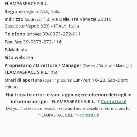
FLAMPASPACE S.R.L.
Regione
:
N\A, Italia
(region)
Indirizzo
:
10, Via Delle Tre Venezie 26010
(address)
Casaletto Vaprio (CR) - ITALY, Italia
Telefono
:
39-0373-272-011
39-0373-272-011
(phone)
Fax
:
39-0373-272-116
39-0373-272-116
(fax)
E-Mail:
n\a
Sito web:
n\a
Proprietario / Direttore / Manager
(Owner / Director / Manager)
FLAMPASPACE S.R.L.
:
n\a
Orari di apertura
:
Lun-Ven: 10-20, Sab-Dom:
(opening hours)
chiuso
Hai trovato errori o vuoi aggiungere ulteriori dettagli in
informazioni per "FLAMPASPACE S.R.L."?
Contattaci!
Did you find errors or would like to add more details in informations for
"FLAMPASPACE S.R.L."? -
Contact us!