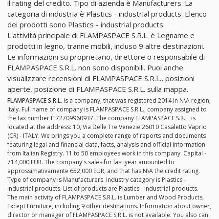
il rating del credito. Tipo di azienda è Manufacturers. La
categoria di industria è Plastics - industrial products. Elenco
dei prodotti sono Plastics - industrial products.
L'attività principale di FLAMPASPACE S.R.L. è Legname e
prodotti in legno, tranne mobili, incluso 9 altre destinazioni.
Le informazioni su proprietario, direttore o responsabile di
FLAMPASPACE S.R.L. non sono disponibili. Puoi anche
visualizzare recensioni di FLAMPASPACE S.R.L., posizioni
aperte, posizione di FLAMPASPACE S.R.L. sulla mappa.
FLAMPASPACE S.R.L.
is a company, that was registered 2014 in N\A region,
Italy. Full name of company is FLAMPASPACE S.R.L., company assigned to
the tax number IT72709960937. The company FLAMPASPACE S.R.L. is
located at the address: 10, Via Delle Tre Venezie 26010 Casaletto Vaprio
(CR) - ITALY. We brings you a complete range of reports and documents
featuring legal and financial data, facts, analysis and official information
from Italian Registry. 11 to 50 employees work in this company. Capital -
714,000 EUR. The company's sales for last year amounted to
approssimativamente 652,000 EUR, and that has N\A the credit rating.
Type of company is Manufacturers. Industry category is Plastics -
industrial products. List of products are Plastics - industrial products.
The main activity of FLAMPASPACE S.R.L. is Lumber and Wood Products,
Except Furniture, including 9 other destinations. Information about owner,
director or manager of FLAMPASPACE S.R.L. is not available. You also can