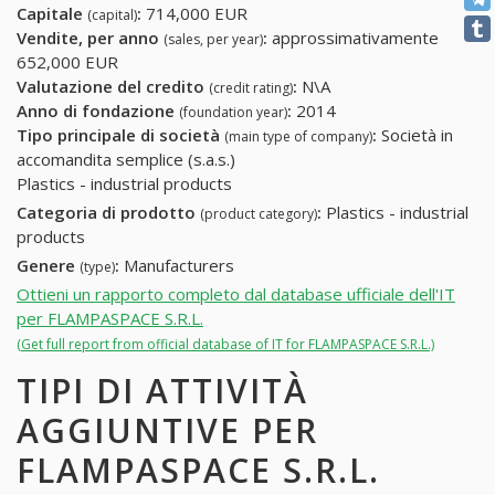
Capitale
:
714,000 EUR
(capital)
Vendite, per anno
:
approssimativamente
(sales, per year)
652,000 EUR
Valutazione del credito
:
N\A
(credit rating)
Anno di fondazione
:
2014
(foundation year)
Tipo principale di società
:
Società in
(main type of company)
accomandita semplice (s.a.s.)
Plastics - industrial products
Categoria di prodotto
:
Plastics - industrial
(product category)
products
Genere
:
Manufacturers
(type)
Ottieni un rapporto completo dal database ufficiale dell'IT
per FLAMPASPACE S.R.L.
(Get full report from official database of IT for FLAMPASPACE S.R.L.)
TIPI DI ATTIVITÀ
AGGIUNTIVE PER
FLAMPASPACE S.R.L.