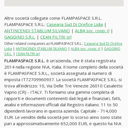
Altre società collegate come FLAMPASPACE S.R.L.
FLAMPASPACE S.R.L.:
Casearia Sud Di Orefice Lidia
|
ANTINCENDI STABLUM SILVANO
|
ALBA soc. coop. rl
|
GAGGINO S.R.L.
|
CEAN FILTRI srl
Other related companies as FLAMPASPACE S.R.L.:
Casearia Sud Di Orefice
Lidia
|
ANTINCENDI STABLUM SILVANO
|
ALBA soc. coop. rl
|
GAGGINO
S.R.L.
|
CEAN FILTRI srl
FLAMPASPACE S.R.L.
è un'azienda, che è stata registrata
2014 nella regione N\A, Italia. Il nome completo della società
è FLAMPASPACE S.R.L., società assegnata al numero di
imposta IT72709960937. La società FLAMPASPACE S.R.L. si
trova all'indirizzo: 10, Via Delle Tre Venezie 26010 Casaletto
Vaprio (CR) - ITALY. Ti forniamo una gamma completa di
rapporti e documenti contenenti dati legali e finanziari, fatti,
analisi e informazioni ufficiali dal Registro italiano. 11 to 50
dipendenti lavorano in questa azienda. Capitale - 714,000
EUR. Le vendite della società per lo scorso anno sono state
pari a approssimativamente 652,000 EUR, e questo ha N\A