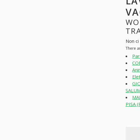
LA
VA
WO
TRA
Non ci
There a
Par
CO
Ani
Ele
GI
SALUM
MA
PISA (