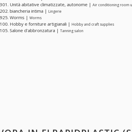
01. Unità abitative climatizzate, autonome |
Air conditioning room u
02. biancheria intima |
Lingerie
925. Worms |
Worms
00. Hobby e forniture artigianali |
Hobby and craft supplies
05. Salone d'abbronzatura |
Tanning salon