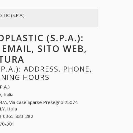
TIC (S.P.A.)
PLASTIC (S.P.A.):
 EMAIL, SITO WEB,
RTURA
P.A.): ADDRESS, PHONE,
PENING HOURS
P.A.)
, Italia
4/A, Via Case Sparse Presegno 25074
Y, Italia
9-0365-823-282
39-0365-823-282
70-301
39-0365-870-301