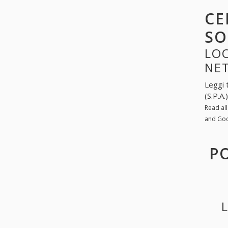
CE
SO
LOO
NE
Leggi 
(S.P.A
Read al
and Go
PO