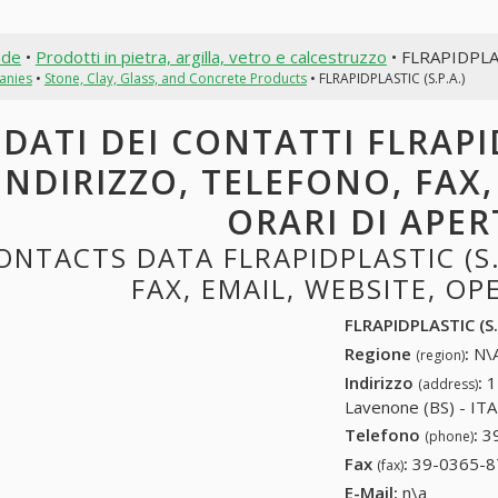
nde
•
Prodotti in pietra, argilla, vetro e calcestruzzo
• FLRAPIDPLAS
anies
•
Stone, Clay, Glass, and Concrete Products
• FLRAPIDPLASTIC (S.P.A.)
DATI DEI CONTATTI FLRAPID
INDIRIZZO, TELEFONO, FAX,
ORARI DI APE
ONTACTS DATA FLRAPIDPLASTIC (S.
FAX, EMAIL, WEBSITE, O
FLRAPIDPLASTIC (S.
Regione
:
N\A
(region)
Indirizzo
:
1
(address)
Lavenone (BS) - ITAL
Telefono
:
3
(phone)
Fax
:
39-0365-8
(fax)
E-Mail:
n\a