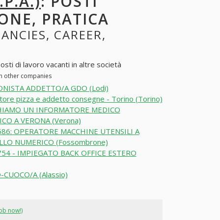
P.A.)
: POSTI
ONE, PRATICA
CANCIES, CAREER,
sti di lavoro vacanti in altre società
 in other companies
NISTA ADDETTO/A GDO (Lodi)
ore pizza e addetto consegne - Torino (Torino)
HIAMO UN INFORMATORE MEDICO
ICO A VERONA (Verona)
86: OPERATORE MACCHINE UTENSILI A
LO NUMERICO (Fossombrone)
54 - IMPIEGATO BACK OFFICE ESTERO
-CUOCO/A (Alassio)
job now!)