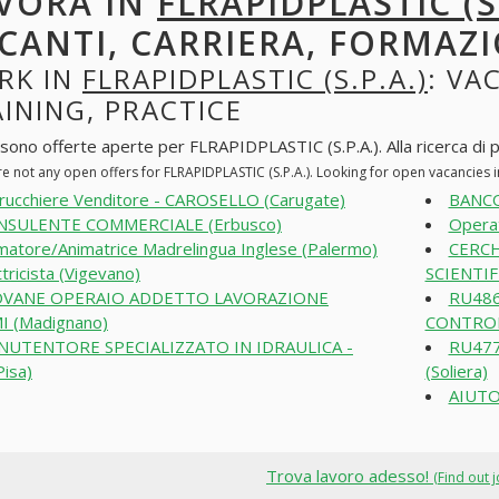
VORA IN
FLRAPIDPLASTIC (S.
CANTI, CARRIERA, FORMAZI
RK IN
FLRAPIDPLASTIC (S.P.A.)
: VA
INING, PRACTICE
 sono offerte aperte per FLRAPIDPLASTIC (S.P.A.). Alla ricerca di po
re not any open offers for FLRAPIDPLASTIC (S.P.A.). Looking for open vacancies
rucchiere Venditore - CAROSELLO (Carugate)
BANCO
NSULENTE COMMERCIALE (Erbusco)
Operat
matore/Animatrice Madrelingua Inglese (Palermo)
CERC
ttricista (Vigevano)
SCIENTIF
OVANE OPERAIO ADDETTO LAVORAZIONE
RU486
I (Madignano)
CONTROL
NUTENTORE SPECIALIZZATO IN IDRAULICA -
RU477
Pisa)
(Soliera)
AIUTO
Trova lavoro adesso!
(Find out 