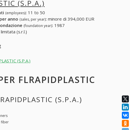
TIC (S.P.A.)
nti
:
11 to 50
(employees)
 per anno
:
minore di 394,000 EUR
(sales, per year)
fondazione
:
1987
(foundation year)
mitata (s.r.l.)
g
PLASTIC (S.P.A.)
 PER FLRAPIDPLASTIC
RAPIDPLASTIC (S.P.A.)
iners
 fiber