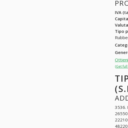
PR
IVA (ta
Capit
Valuta
Tipo p
Rubber
Categ
Gene
Ottien
(Get ful
TI
(S.
ADD
3536. 
265502.
2221090
482202