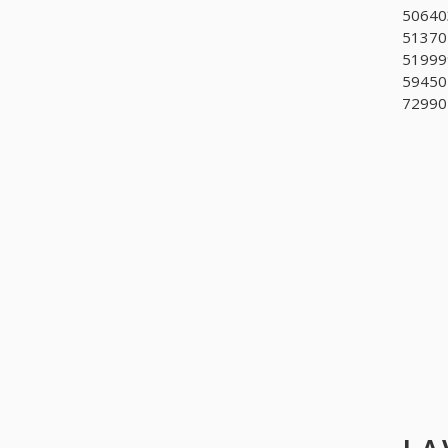
506403
513702
51999
594501
729901