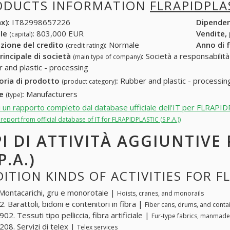
ODUCTS INFORMATION
FLRAPIDPLAS
x):
IT82998657226
Dipende
ale
:
803,000 EUR
Vendite,
(capital)
zione del credito
:
Normale
Anno di 
(credit rating)
rincipale di società
:
Società a responsabilità li
(main type of company)
 and plastic - processing
oria di prodotto
:
Rubber and plastic - processin
(product category)
re
:
Manufacturers
(type)
i un rapporto completo dal database ufficiale dell'IT per FLRAPID
l report from official database of IT for FLRAPIDPLASTIC (S.P.A.))
PI DI ATTIVITÀ AGGIUNTIVE
P.A.)
ITION KINDS OF ACTIVITIES FOR FL
Montacarichi, gru e monorotaie |
Hoists, cranes, and monorails
 Barattoli, bidoni e contenitori in fibra |
Fiber cans, drums, and conta
2. Tessuti tipo pelliccia, fibra artificiale |
Fur-type fabrics, manmade
08. Servizi di telex |
Telex services