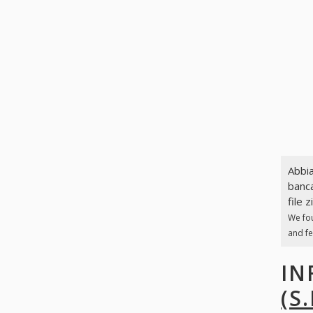
Abbia
banca
file z
We fo
and fe
IN
(S.