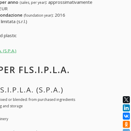
 per anno
:
approssimativamente
(sales, per year)
 EUR
fondazione
:
2016
(foundation year)
mitata (s.r.l.)
d plastic
 (S.P.A.)
ER FLS.I.P.L.A.
I.P.L.A. (S.P.A.)
ixed or blended: from purchased ingredients
g and storage
inery