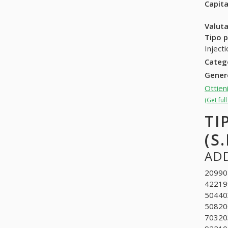
Capit
Valuta
Tipo p
Inject
Categ
Gene
Ottieni
(Get full
TI
(S.
ADD
209901
422199
504403
508200
703203