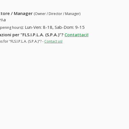
ettore / Manager
(Owner / Director / Manager)
n\a
:
Lun-Ven: 8-18, Sab-Dom: 9-15
opening hours)
ioni per "FLS.I.P.L.A. (S.P.A.)"?
Contattaci!
or "FLS.I.P.L.A. (S.P.A.)"? -
Contact us!