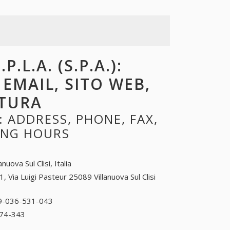
.L.A. (S.P.A.):
 EMAIL, SITO WEB,
RTURA
): ADDRESS, PHONE, FAX,
NING HOURS
lanuova Sul Clisi, Italia
1, Via Luigi Pasteur 25089 Villanuova Sul Clisi
9-036-531-043
39-036-531-043
74-343
39-0365-374-343