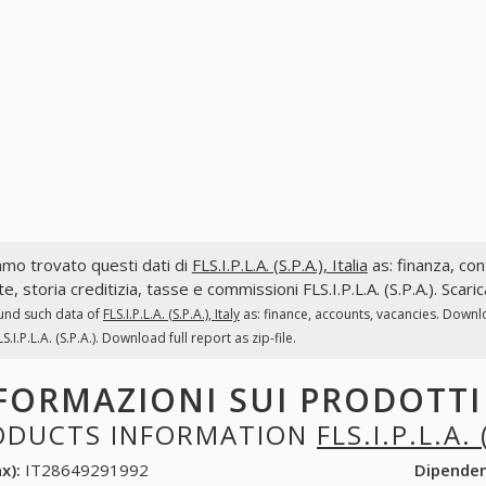
mo trovato questi dati di
FLS.I.P.L.A. (S.P.A.), Italia
as: finanza, cont
te, storia creditizia, tasse e commissioni FLS.I.P.L.A. (S.P.A.). Scar
und such data of
FLS.I.P.L.A. (S.P.A.), Italy
as: finance, accounts, vacancies. Downl
S.I.P.L.A. (S.P.A.). Download full report as zip-file.
FORMAZIONI SUI PRODOTT
ODUCTS INFORMATION
FLS.I.P.L.A. 
x):
IT28649291992
Dipende