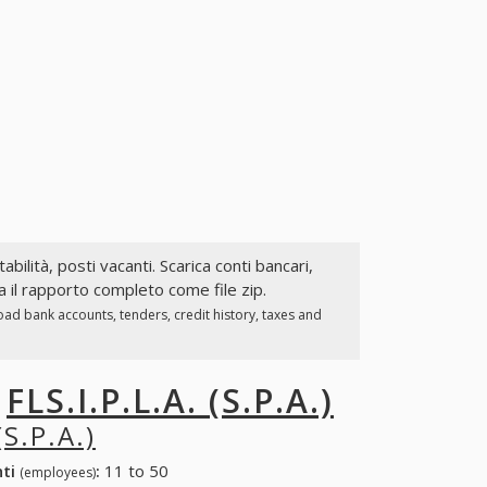
abilità, posti vacanti. Scarica conti bancari,
ica il rapporto completo come file zip.
oad bank accounts, tenders, credit history, taxes and
I
FLS.I.P.L.A. (S.P.A.)
(S.P.A.)
nti
:
11 to 50
(employees)