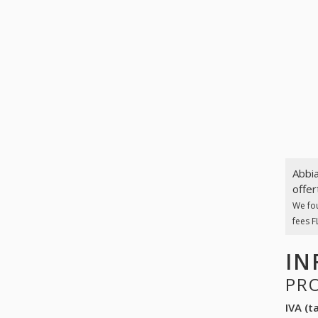
Abbia
offer
We fo
fees FL
IN
PR
IVA (ta