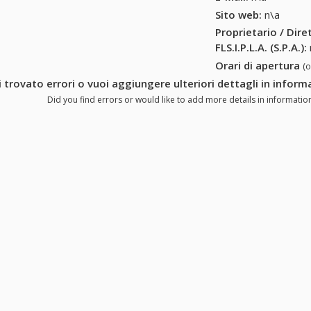
Sito web:
n\a
Proprietario / Dir
FLS.I.P.L.A. (S.P.A.)
:
Orari di apertura
(
 trovato errori o vuoi aggiungere ulteriori dettagli in informaz
Did you find errors or would like to add more details in informations f