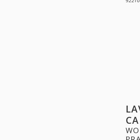
922104
LA
CA
WO
PR