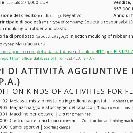
ale
:
274,000 EUR
Vendite,
(capital)
657,000
zione del credito
:
Negativo
Anno di 
(credit rating)
rincipale di società
:
Società a responsabilità li
(main type of company)
ion moulding of rubber and plastic
oria di prodotto
:
Injection moulding of rubber an
(product category)
re
:
Manufacturers
(type)
 un rapporto completo dal database ufficiale dell'IT per FLS.I.P.L.A.
 report from official database of IT for FLS.I.P.L.A. (S.P.A.))
PI DI ATTIVITÀ AGGIUNTIVE P
P.A.)
ITION KINDS OF ACTIVITIES FOR FLS.
02. Melassa, mista o mista: da ingredienti acquistati |
Molasses, m
03. Magazzinaggio e stoccaggio del tabacco |
Tobacco warehousin
01. Macchine per dettare |
Dictating machines
00. Costruzioni e macchinari minerari |
Construction and mining mach
00. Campi sportivi |
Sporting camps