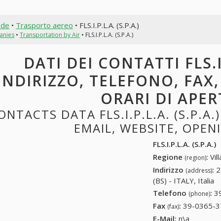
nde
•
Trasporto aereo
• FLS.I.P.L.A. (S.P.A.)
anies
•
Transportation by Air
• FLS.I.P.L.A. (S.P.A.)
DATI DEI CONTATTI FLS.I.P
INDIRIZZO, TELEFONO, FAX,
ORARI DI APE
ONTACTS DATA FLS.I.P.L.A. (S.P.A.
EMAIL, WEBSITE, OPE
FLS.I.P.L.A. (S.P.A.)
Regione
:
Vil
(region)
Indirizzo
:
2
(address)
(BS) - ITALY, Italia
Telefono
:
3
(phone)
Fax
:
39-0365-3
(fax)
E-Mail:
n\a