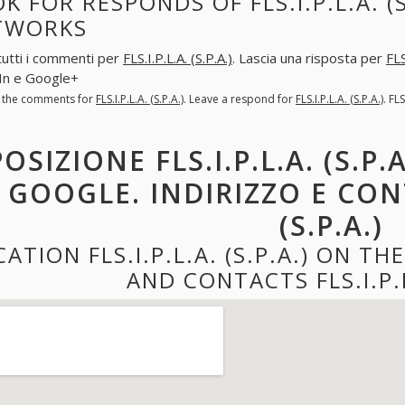
K FOR RESPONDS OF FLS.I.P.L.A. (S
TWORKS
tutti i commenti per
FLS.I.P.L.A. (S.P.A.)
. Lascia una risposta per
FLS
In e Google+
l the comments for
FLS.I.P.L.A. (S.P.A.)
. Leave a respond for
FLS.I.P.L.A. (S.P.A.)
. FL
POSIZIONE FLS.I.P.L.A. (S.P
GOOGLE. INDIRIZZO E CONTA
(S.P.A.)
ATION FLS.I.P.L.A. (S.P.A.) ON 
AND CONTACTS FLS.I.P.L.