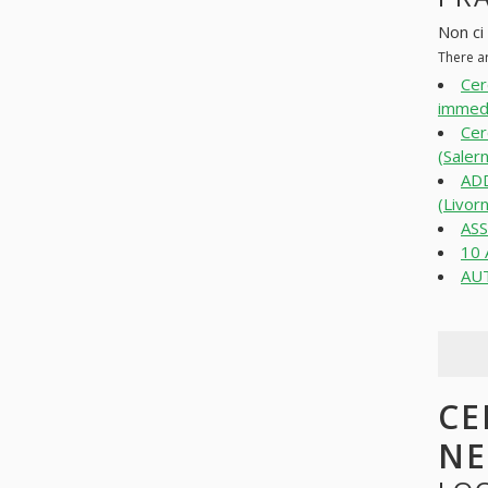
Non ci 
There ar
Cer
immedi
Cer
(Saler
AD
(Livor
AS
10 
AUT
CE
N