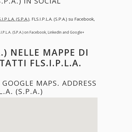
.P.A.) IN SOCIAL
.I.P.L.A. (S.P.A.)
. FLS.I.P.L.A. (S.P.A.) su Facebook,
S.I.P.L.A. (S.P.A.) on Facebook, LinkedIn and Google+
.A.) NELLE MAPPE DI
TTI FLS.I.P.L.A.
THE GOOGLE MAPS. ADDRESS
A. (S.P.A.)