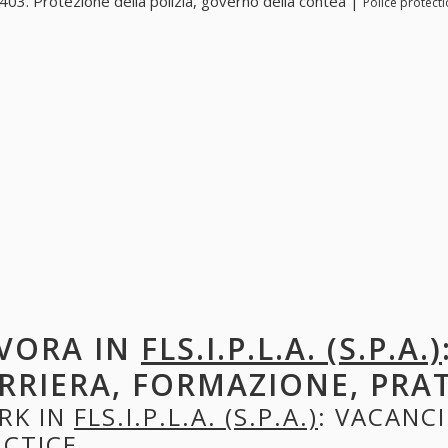
03. Protezione della polizia, governo della contea |
Police protect
VORA IN
FLS.I.P.L.A. (S.P.A.)
RRIERA, FORMAZIONE, PRA
RK IN
FLS.I.P.L.A. (S.P.A.)
: VACANCI
ACTICE