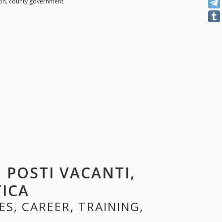
ion, county government
: POSTI VACANTI,
TICA
ES, CAREER, TRAINING,