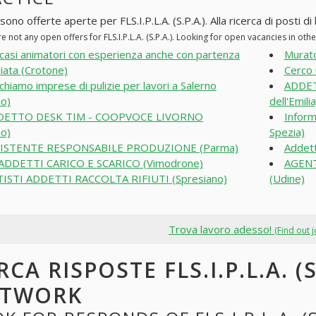
sono offerte aperte per FLS.I.P.L.A. (S.P.A.). Alla ricerca di posti di
e not any open offers for FLS.I.P.L.A. (S.P.A.). Looking for open vacancies in ot
casi animatori con esperienza anche con partenza
Murat
ata (Crotone)
Cerco 
chiamo imprese di pulizie per lavori a Salerno
ADDET
no)
dell'Emilia
DETTO DESK TIM - COOPVOCE LIVORNO
Inform
no)
Spezia)
SISTENTE RESPONSABILE PRODUZIONE (Parma)
Addett
ADDETTI CARICO E SCARICO (Vimodrone)
AGENT
ISTI ADDETTI RACCOLTA RIFIUTI (Spresiano)
(Udine)
Trova lavoro adesso!
(Find out 
RCA RISPOSTE FLS.I.P.L.A. (S
ETWORK