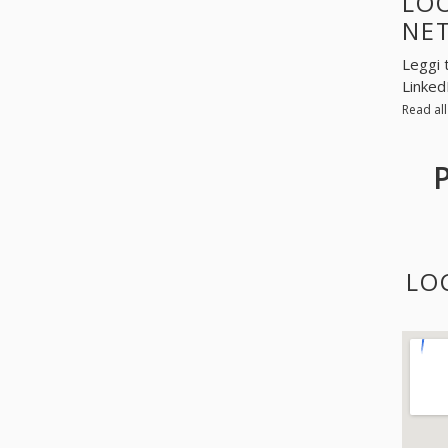
LOO
NE
Leggi 
Linked
Read al
LOC