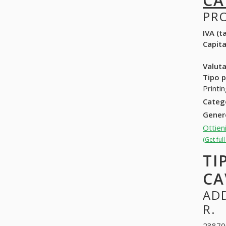
CA
PR
IVA (ta
Capit
Valuta
Tipo p
Printi
Categ
Gene
Ottien
(Get ful
TI
CA
ADD
R.
238700