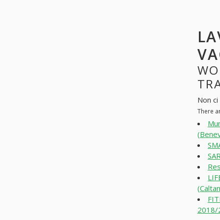
LA
VA
WO
TRA
Non ci
There a
Mum
(Bene
SMA
SAR
Res
LI
(Calta
FI
2018/2