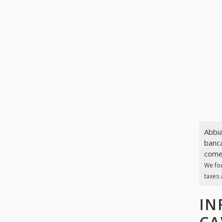
Abbia
banca
come 
We fo
taxes 
IN