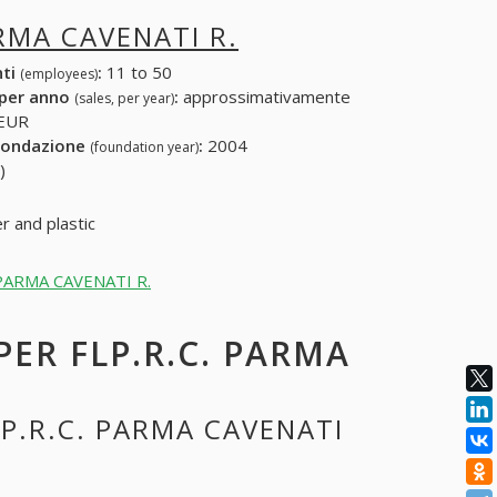
ARMA CAVENATI R.
nti
:
11 to 50
(employees)
 per anno
:
approssimativamente
(sales, per year)
 EUR
fondazione
:
2004
(foundation year)
)
r and plastic
C. PARMA CAVENATI R.
PER FLP.R.C. PARMA
LP.R.C. PARMA CAVENATI