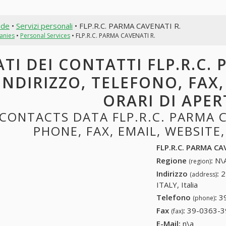
nde
•
Servizi personali
• FLP.R.C. PARMA CAVENATI R.
anies
•
Personal Services
• FLP.R.C. PARMA CAVENATI R.
ATI DEI CONTATTI FLP.R.C. 
INDIRIZZO, TELEFONO, FAX,
ORARI DI APE
CONTACTS DATA FLP.R.C. PARMA C
PHONE, FAX, EMAIL, WEBSITE
FLP.R.C. PARMA CA
Regione
:
N\A
(region)
Indirizzo
:
2
(address)
ITALY, Italia
Telefono
:
3
(phone)
Fax
:
39-0363-3
(fax)
E-Mail:
n\a