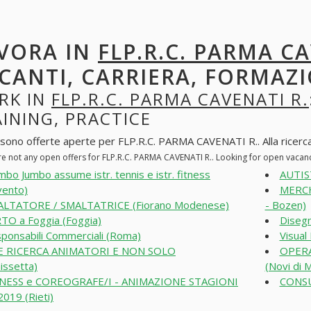
VORA IN
FLP.R.C. PARMA CA
CANTI, CARRIERA, FORMAZI
RK IN
FLP.R.C. PARMA CAVENATI R.
INING, PRACTICE
 sono offerte aperte per FLP.R.C. PARMA CAVENATI R.. Alla ricerca d
re not any open offers for FLP.R.C. PARMA CAVENATI R.. Looking for open vacan
bo Jumbo assume istr. tennis e istr. fitness
AUTIS
vento)
MERCH
LTATORE / SMALTATRICE (Fiorano Modenese)
- Bozen)
TO a Foggia (Foggia)
Diseg
ponsabili Commerciali (Roma)
Visual
FE RICERCA ANIMATORI E NON SOLO
OPERA
nissetta)
(Novi di 
TNESS e COREOGRAFE/I - ANIMAZIONE STAGIONI
CONSU
019 (Rieti)