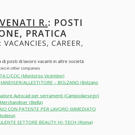
VENATI R.
: POSTI
ONE, PRATICA
: VACANCIES, CAREER,
i posti di lavoro vacanti in altre società
cies in other companies
TA C/CQC (Montorso Vicentino)
ANDISER/ALLESTITORE – BOLZANO (Bolzano
natore Autocad per serramenti (Campodarsego)
 Merchandiser (Biella)
IO CON PATENTE PER LAVORO IMMEDIATO
Modena)
LENTE SETTORE BEAUTY HI-TECH (Roma)