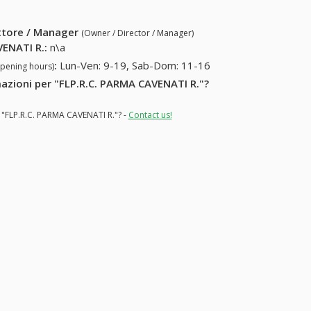
ettore / Manager
(Owner / Director / Manager)
VENATI R.
:
n\a
:
Lun-Ven: 9-19, Sab-Dom: 11-16
opening hours)
rmazioni per "FLP.R.C. PARMA CAVENATI R."?
r "FLP.R.C. PARMA CAVENATI R."? -
Contact us!