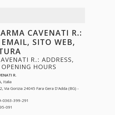
PARMA CAVENATI R.:
 EMAIL, SITO WEB,
RTURA
AVENATI R.: ADDRESS,
, OPENING HOURS
VENATI R.
, Italia
2, Via Gorizia 24045 Fara Gera D'Adda (BG) -
9-0363-399-291
39-0363-399-291
95-091
39-0363-395-091