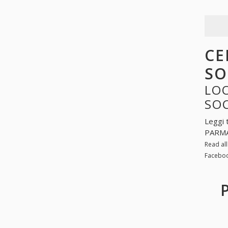
CE
SO
LOO
SO
Leggi 
PARMA 
Read al
Faceboo