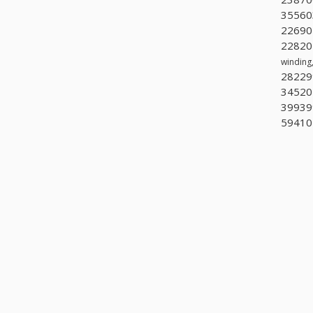
355603
226902
228202
winding
28229
34520
399399
594107