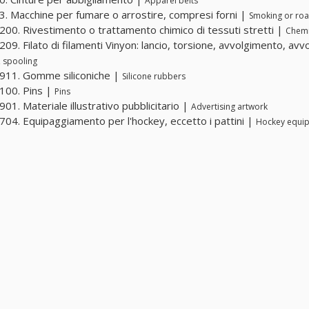
Apparel belts
. Macchine per fumare o arrostire, compresi forni |
Smoking or roa
00. Rivestimento o trattamento chimico di tessuti stretti |
Chemi
09. Filato di filamenti Vinyon: lancio, torsione, avvolgimento, av
, spooling
911. Gomme siliconiche |
Silicone rubbers
100. Pins |
Pins
01. Materiale illustrativo pubblicitario |
Advertising artwork
04. Equipaggiamento per l'hockey, eccetto i pattini |
Hockey equip