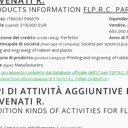
VENATI R.
ODUCTS INFORMATION
FLP.R.C. P
x):
IT86261596679
Dipende
ale
:
318,000 EUR
Vendite,
(capital)
663,000
zione del credito
:
Perfetto
Anno di 
(credit rating)
rincipale di società
:
Società per azioni (s.p.a.
(main type of company)
ng and engraving of rubber and plastic
oria di prodotto
:
Printing and engraving of rubbe
(product category)
re
:
Manufacturers
(type)
i un rapporto completo dal database ufficiale dell'IT per FLP.R.
l report from official database of IT for FLP.R.C. PARMA CAVENATI R.)
PI DI ATTIVITÀ AGGIUNTIVE 
VENATI R.
ITION KINDS OF ACTIVITIES FOR F
. Cinture per abbigliamento |