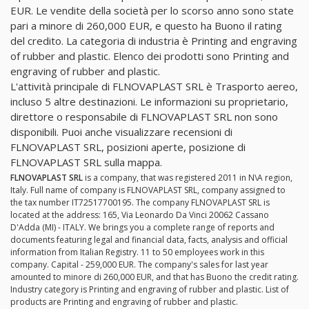
EUR. Le vendite della società per lo scorso anno sono state
pari a minore di 260,000 EUR, e questo ha Buono il rating
del credito. La categoria di industria è Printing and engraving
of rubber and plastic. Elenco dei prodotti sono Printing and
engraving of rubber and plastic.
L'attività principale di FLNOVAPLAST SRL è Trasporto aereo,
incluso 5 altre destinazioni. Le informazioni su proprietario,
direttore o responsabile di FLNOVAPLAST SRL non sono
disponibili. Puoi anche visualizzare recensioni di
FLNOVAPLAST SRL, posizioni aperte, posizione di
FLNOVAPLAST SRL sulla mappa.
FLNOVAPLAST SRL
is a company, that was registered 2011 in N\A region,
Italy. Full name of company is FLNOVAPLAST SRL, company assigned to
the tax number IT72517700195. The company FLNOVAPLAST SRL is
located at the address: 165, Via Leonardo Da Vinci 20062 Cassano
D'Adda (MI) - ITALY. We brings you a complete range of reports and
documents featuring legal and financial data, facts, analysis and official
information from Italian Registry. 11 to 50 employees work in this
company. Capital - 259,000 EUR. The company's sales for last year
amounted to minore di 260,000 EUR, and that has Buono the credit rating.
Industry category is Printing and engraving of rubber and plastic. List of
products are Printing and engraving of rubber and plastic.