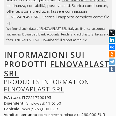
as: finanza, contabilità, posti vacanti. Scarica conti bancari,
offerte, storia creditizia, tasse e commissioni
FLNOVAPLAST SRL. Scarica il rapporto completo come file
zip.
We found such data of
FLNOVAPLAST SRL, Italy
as: finance, accounts,
vacancies. Download bank accounts, tenders, credit history, taxes and
fees FLNOVAPLAST SRL. Download full report as zip-file.
INFORMAZIONI SUI
PRODOTTI
FLNOVAPLAST
SRL
PRODUCTS INFORMATION
FLNOVAPLAST SRL
IVA (tax):
IT72517700195
Dipendenti
:
11 to 50
(employees)
Capitale
:
259,000 EUR
(capital)
Vendite, per anno
:
minore di 260,000 EUR
(sales, per year)