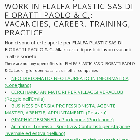
WORK IN
FLALFA PLASTIC SAS DI
FIORATTI PAOLO & C.
:
VACANCIES, CAREER, TRAINING,
PRACTICE
Non ci sono offerte aperte per FLALFA PLASTIC SAS DI
FIORATTI PAOLO & C.. Alla ricerca di posti di lavoro vacanti
in altre società
There are not any open offers for FLALFA PLASTIC SAS DI FIORATTI PAOLO
& C.. Looking for open vacancies in other companies
NEO DIPLOMATO/ NEO LAUREATO IN INFORMATICA
(Conegliano)
CERCHIAMO ANIMATORI PER VILLAGGI VERACLUB
(Reggio nell'Emilia)
BUSINESS ENERGIA PROFESSIONISTA, AGENTE
MASTER, AGENZIE, APPUNTAMENTI (Pescara)
GRAPHIC DESIGNER a Pordenone (Pordenone)
Animatori Torneisti - Sportivi & Contattisti per stagione
invernale ed estiva (Belluno)
Impiegato/a addetto/a controllo qualità (Montebelluna)