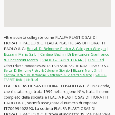
Altre società collegate come FLALFA PLASTIC SAS DI
FIORATTI PAOLO & C. FLALFA PLASTIC SAS DI FIORATTI
PAOLO & C.:
Be.cal. Di Belnome Pietro & Calogero Giorgio
|
Bizzarri Mario S.r.l.
|
Cantina Bachini Di Bertoncini Gianfranco
& Gherardini Marco
|
VAHID - TAPPETI RARI
|
LINEL srl
Other related companies as FLALFA PLASTIC SAS DI FIORATTI PAOLO & C.:
Be.cal. Di Belnome Pietro & Calogero Giorgio
|
Bizzarri Mario S.r.l.
|
Cantina Bachini Di Bertoncini Gianfranco & Gherardini Marco
|
VAHID -
TAPPETI RARI
|
LINEL srl
FLALFA PLASTIC SAS DI FIORATTI PAOLO & C.
è un'azienda,
che è stata registrata 1999 nella regione N\A, Italia. Il nome
completo della società è FLALFA PLASTIC SAS DI FIORATTI
PAOLO & C., società assegnata al numero di imposta
IT70699462890. La società FLALFA PLASTIC SAS DI
FIORATTI PAOLO & C. si trova all'indirizzo: 39, Via Della Valle