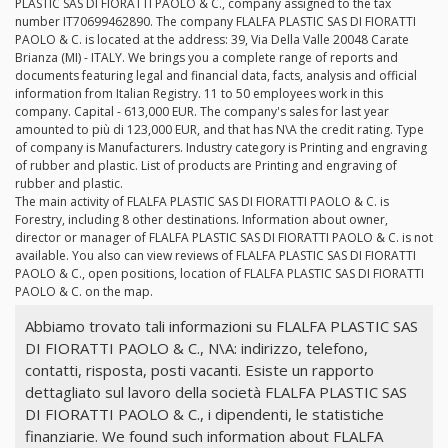
PLASTIC SAS DI FIORATTI PAOLO & C., company assigned to the tax
number IT70699462890. The company FLALFA PLASTIC SAS DI FIORATTI
PAOLO & C. is located at the address: 39, Via Della Valle 20048 Carate
Brianza (MI) - ITALY. We brings you a complete range of reports and
documents featuring legal and financial data, facts, analysis and official
information from Italian Registry. 11 to 50 employees work in this
company. Capital - 613,000 EUR. The company's sales for last year
amounted to più di 123,000 EUR, and that has N\A the credit rating. Type
of company is Manufacturers. Industry category is Printing and engraving
of rubber and plastic. List of products are Printing and engraving of
rubber and plastic.
The main activity of FLALFA PLASTIC SAS DI FIORATTI PAOLO & C. is
Forestry, including 8 other destinations. Information about owner,
director or manager of FLALFA PLASTIC SAS DI FIORATTI PAOLO & C. is not
available. You also can view reviews of FLALFA PLASTIC SAS DI FIORATTI
PAOLO & C., open positions, location of FLALFA PLASTIC SAS DI FIORATTI
PAOLO & C. on the map.
Abbiamo trovato tali informazioni su FLALFA PLASTIC SAS
DI FIORATTI PAOLO & C., N\A: indirizzo, telefono,
contatti, risposta, posti vacanti. Esiste un rapporto
dettagliato sul lavoro della società FLALFA PLASTIC SAS
DI FIORATTI PAOLO & C., i dipendenti, le statistiche
finanziarie. We found such information about FLALFA