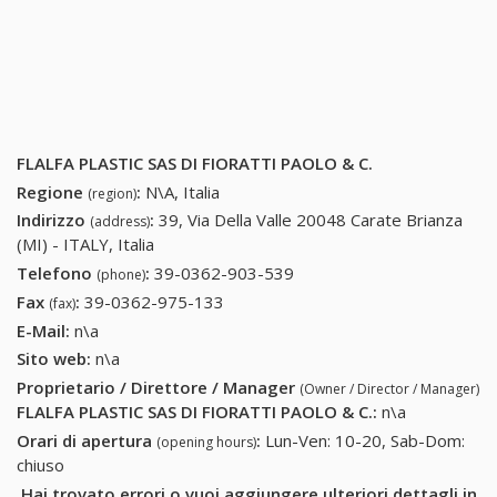
FLALFA PLASTIC SAS DI FIORATTI PAOLO & C.
Regione
:
N\A, Italia
(region)
Indirizzo
:
39, Via Della Valle 20048 Carate Brianza
(address)
(MI) - ITALY, Italia
Telefono
:
39-0362-903-539
39-0362-903-539
(phone)
Fax
:
39-0362-975-133
39-0362-975-133
(fax)
E-Mail:
n\a
Sito web:
n\a
Proprietario / Direttore / Manager
(Owner / Director / Manager)
FLALFA PLASTIC SAS DI FIORATTI PAOLO & C.
:
n\a
Orari di apertura
:
Lun-Ven: 10-20, Sab-Dom:
(opening hours)
chiuso
Hai trovato errori o vuoi aggiungere ulteriori dettagli in