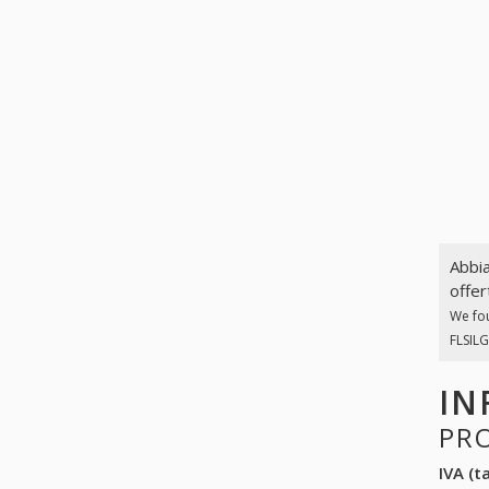
Abbia
offer
We fo
FLSILG
IN
PR
IVA (ta