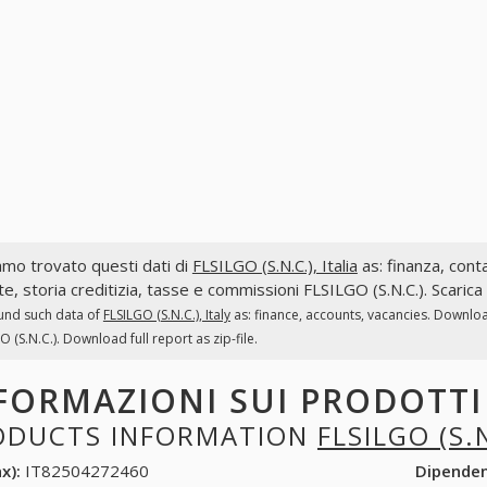
mo trovato questi dati di
FLSILGO (S.N.C.), Italia
as: finanza, conta
te, storia creditizia, tasse e commissioni FLSILGO (S.N.C.). Scarica
und such data of
FLSILGO (S.N.C.), Italy
as: finance, accounts, vacancies. Downloa
O (S.N.C.). Download full report as zip-file.
FORMAZIONI SUI PRODOTT
ODUCTS INFORMATION
FLSILGO (S.N
x):
IT82504272460
Dipende