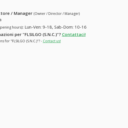
ettore / Manager
(Owner / Director / Manager)
a
:
Lun-Ven: 9-18, Sab-Dom: 10-16
opening hours)
mazioni per "FLSILGO (S.N.C.)"?
Contattaci!
ns for "FLSILGO (S.N.C.)"? -
Contact us!