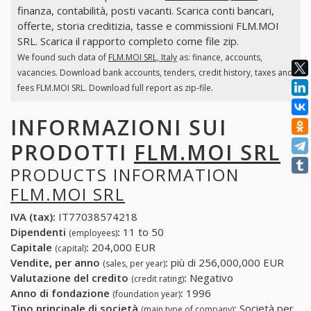
finanza, contabilità, posti vacanti. Scarica conti bancari,
offerte, storia creditizia, tasse e commissioni FLM.MOI
SRL. Scarica il rapporto completo come file zip.
We found such data of
FLM.MOI SRL, Italy
as: finance, accounts,
vacancies. Download bank accounts, tenders, credit history, taxes and
fees FLM.MOI SRL. Download full report as zip-file.
INFORMAZIONI SUI
PRODOTTI
FLM.MOI SRL
PRODUCTS INFORMATION
FLM.MOI SRL
IVA (tax):
IT77038574218
Dipendenti
:
11 to 50
(employees)
Capitale
:
204,000 EUR
(capital)
Vendite, per anno
:
più di 256,000,000 EUR
(sales, per year)
Valutazione del credito
:
Negativo
(credit rating)
Anno di fondazione
:
1996
(foundation year)
Tipo principale di società
:
Società per
(main type of company)