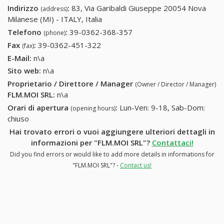
Indirizzo
:
83, Via Garibaldi Giuseppe 20054 Nova
(address)
Milanese (MI) - ITALY, Italia
Telefono
:
39-0362-368-357
39-0362-368-357
(phone)
Fax
:
39-0362-451-322
39-0362-451-322
(fax)
E-Mail:
n\a
Sito web:
n\a
Proprietario / Direttore / Manager
(Owner / Director / Manager)
FLM.MOI SRL
:
n\a
Orari di apertura
:
Lun-Ven: 9-18, Sab-Dom:
(opening hours)
chiuso
Hai trovato errori o vuoi aggiungere ulteriori dettagli in
informazioni per "FLM.MOI SRL"?
Contattaci!
Did you find errors or would like to add more details in informations for
"FLM.MOI SRL"? -
Contact us!