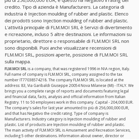
più di 256,000,000 EUR, e questo ha Negativo il rating del
credito. Tipo di azienda è Manufacturers. La categoria di
industria è Injection moulding of rubber and plastic. Elenco
dei prodotti sono Injection moulding of rubber and plastic.
L'attività principale di FLM.MOI SRL è Servizi di divertimento
e ricreazione, incluso 5 altre destinazioni. Le informazioni su
proprietario, direttore o responsabile di FLM.MOI SRL non
sono disponibili. Puoi anche visualizzare recensioni di
FLM.MOI SRL, posizioni aperte, posizione di FLM.MOI SRL
sulla mappa.
FLM.MOI SRL
is a company, that was registered 1996 in N\A region, Italy.
Full name of company is FLM.MOI SRL, company assigned to the tax
number IT77038574218. The company FLM.MOI SRL is located at the
address: 83, Via Garibaldi Giuseppe 20054 Nova Milanese (MI) - ITALY. We
brings you a complete range of reports and documents featuring legal
and financial data, facts, analysis and official information from Italian
Registry. 11 to 50 employees work in this company. Capital - 204,000 EUR.
The company's sales for last year amounted to più di 256,000,000 EUR,
and that has Negativo the credit rating. Type of company is
Manufacturers. Industry category is Injection moulding of rubber and
plastic. List of products are Injection moulding of rubber and plastic.
The main activity of FLM.MOI SRL is Amusement and Recreation Services,
including 5 other destinations. Information about owner, director or