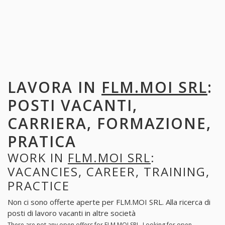
LAVORA IN
FLM.MOI SRL
:
POSTI VACANTI,
CARRIERA, FORMAZIONE,
PRATICA
WORK IN
FLM.MOI SRL
:
VACANCIES, CAREER, TRAINING,
PRACTICE
Non ci sono offerte aperte per FLM.MOI SRL. Alla ricerca di
posti di lavoro vacanti in altre società
There are not any open offers for FLM.MOI SRL. Looking for open