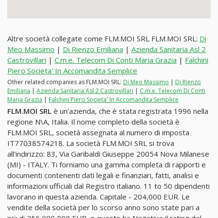
Altre società collegate come FLM.MOI SRL FLM.MOI SRL:
Di
Meo Massimo
|
Di Rienzo Emiliana
|
Azienda Sanitaria Asl 2
Castrovillari
|
C.m.e. Telecom Di Conti Maria Grazia
|
Falchini
Piero Societa' In Accomandita Semplice
Other related companies as FLM.MOI SRL:
Di Meo Massimo
|
Di Rienzo
Emiliana
|
Azienda Sanitaria Asl 2 Castrovillari
|
C.m.e. Telecom Di Conti
Maria Grazia
|
Falchini Piero Societa' In Accomandita Semplice
FLM.MOI SRL
è un'azienda, che è stata registrata 1996 nella
regione N\A, Italia. Il nome completo della società è
FLM.MOI SRL, società assegnata al numero di imposta
IT77038574218. La società FLM.MOI SRL si trova
all'indirizzo: 83, Via Garibaldi Giuseppe 20054 Nova Milanese
(MI) - ITALY. Ti forniamo una gamma completa di rapporti e
documenti contenenti dati legali e finanziari, fatti, analisi e
informazioni ufficiali dal Registro italiano. 11 to 50 dipendenti
lavorano in questa azienda. Capitale - 204,000 EUR. Le
vendite della società per lo scorso anno sono state pari a