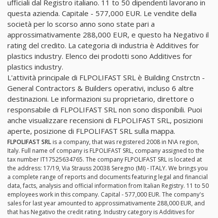
ufficiali dal Registro italiano. 11 to 50 dipendenti lavorano in
questa azienda. Capitale - 577,000 EUR. Le vendite della
società per lo scorso anno sono state pari a
approssimativamente 288,000 EUR, e questo ha Negativo il
rating del credito. La categoria di industria è Additives for
plastics industry. Elenco dei prodotti sono Additives for
plastics industry.
L'attività principale di FLPOLIFAST SRL è Building Cnstrctn -
General Contractors & Builders operativi, incluso 6 altre
destinazioni. Le informazioni su proprietario, direttore o
responsabile di FLPOLIFAST SRL non sono disponibili. Puoi
anche visualizzare recensioni di FLPOLIFAST SRL, posizioni
aperte, posizione di FLPOLIFAST SRL sulla mappa.
FLPOLIFAST SRL
is a company, that was registered 2008 in N\A region,
Italy. Full name of company is FLPOLIFAST SRL, company assigned to the
tax number IT17525634765. The company FLPOLIFAST SRL is located at
the address: 17/19, Via Strauss 20038 Seregno (MI) - ITALY. We brings you
a complete range of reports and documents featuring legal and financial
data, facts, analysis and official information from Italian Registry. 11 to 50
employees work in this company. Capital - 577,000 EUR. The company's
sales for last year amounted to approssimativamente 288,000 EUR, and
that has Negativo the credit rating. Industry category is Additives for