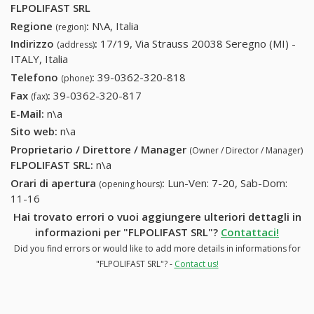
FLPOLIFAST SRL
Regione
:
N\A, Italia
(region)
Indirizzo
:
17/19, Via Strauss 20038 Seregno (MI) -
(address)
ITALY, Italia
Telefono
:
39-0362-320-818
39-0362-320-818
(phone)
Fax
:
39-0362-320-817
39-0362-320-817
(fax)
E-Mail:
n\a
Sito web:
n\a
Proprietario / Direttore / Manager
(Owner / Director / Manager)
FLPOLIFAST SRL
:
n\a
Orari di apertura
:
Lun-Ven: 7-20, Sab-Dom:
(opening hours)
11-16
Hai trovato errori o vuoi aggiungere ulteriori dettagli in
informazioni per "FLPOLIFAST SRL"?
Contattaci!
Did you find errors or would like to add more details in informations for
"FLPOLIFAST SRL"? -
Contact us!