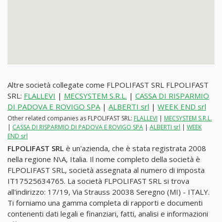
Altre società collegate come FLPOLIFAST SRL FLPOLIFAST
SRL:
FLALLEVI
|
MECSYSTEM S.R.L.
|
CASSA DI RISPARMIO
DI PADOVA E ROVIGO SPA
|
ALBERTI srl
|
WEEK END srl
Other related companies as FLPOLIFAST SRL:
FLALLEVI
|
MECSYSTEM S.R.L.
|
CASSA DI RISPARMIO DI PADOVA E ROVIGO SPA
|
ALBERTI srl
|
WEEK
END srl
FLPOLIFAST SRL
è un'azienda, che è stata registrata 2008
nella regione N\A, Italia. Il nome completo della società è
FLPOLIFAST SRL, società assegnata al numero di imposta
IT17525634765. La società FLPOLIFAST SRL si trova
all'indirizzo: 17/19, Via Strauss 20038 Seregno (MI) - ITALY.
Ti forniamo una gamma completa di rapporti e documenti
contenenti dati legali e finanziari, fatti, analisi e informazioni