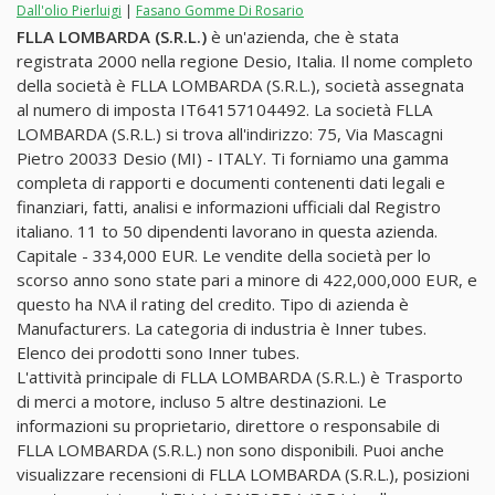
Dall'olio Pierluigi
|
Fasano Gomme Di Rosario
FLLA LOMBARDA (S.R.L.)
è un'azienda, che è stata
registrata 2000 nella regione Desio, Italia. Il nome completo
della società è FLLA LOMBARDA (S.R.L.), società assegnata
al numero di imposta IT64157104492. La società FLLA
LOMBARDA (S.R.L.) si trova all'indirizzo: 75, Via Mascagni
Pietro 20033 Desio (MI) - ITALY. Ti forniamo una gamma
completa di rapporti e documenti contenenti dati legali e
finanziari, fatti, analisi e informazioni ufficiali dal Registro
italiano. 11 to 50 dipendenti lavorano in questa azienda.
Capitale - 334,000 EUR. Le vendite della società per lo
scorso anno sono state pari a minore di 422,000,000 EUR, e
questo ha N\A il rating del credito. Tipo di azienda è
Manufacturers. La categoria di industria è Inner tubes.
Elenco dei prodotti sono Inner tubes.
L'attività principale di FLLA LOMBARDA (S.R.L.) è Trasporto
di merci a motore, incluso 5 altre destinazioni. Le
informazioni su proprietario, direttore o responsabile di
FLLA LOMBARDA (S.R.L.) non sono disponibili. Puoi anche
visualizzare recensioni di FLLA LOMBARDA (S.R.L.), posizioni