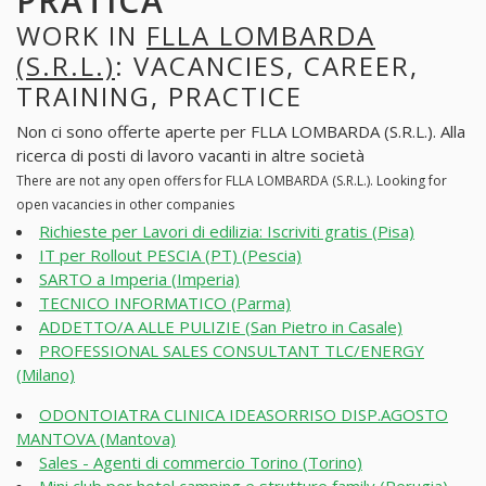
PRATICA
WORK IN
FLLA LOMBARDA
(S.R.L.)
: VACANCIES, CAREER,
TRAINING, PRACTICE
Non ci sono offerte aperte per FLLA LOMBARDA (S.R.L.). Alla
ricerca di posti di lavoro vacanti in altre società
There are not any open offers for FLLA LOMBARDA (S.R.L.). Looking for
open vacancies in other companies
Richieste per Lavori di edilizia: Iscriviti gratis (Pisa)
IT per Rollout PESCIA (PT) (Pescia)
SARTO a Imperia (Imperia)
TECNICO INFORMATICO (Parma)
ADDETTO/A ALLE PULIZIE (San Pietro in Casale)
PROFESSIONAL SALES CONSULTANT TLC/ENERGY
(Milano)
ODONTOIATRA CLINICA IDEASORRISO DISP.AGOSTO
MANTOVA (Mantova)
Sales - Agenti di commercio Torino (Torino)
Mini club per hotel camping e strutture family (Perugia)