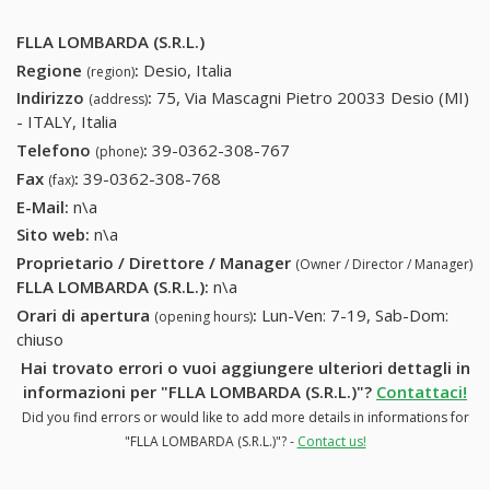
FLLA LOMBARDA (S.R.L.)
Regione
:
Desio, Italia
(region)
Indirizzo
:
75, Via Mascagni Pietro 20033 Desio (MI)
(address)
- ITALY, Italia
Telefono
:
39-0362-308-767
39-0362-308-767
(phone)
Fax
:
39-0362-308-768
39-0362-308-768
(fax)
E-Mail:
n\a
Sito web:
n\a
Proprietario / Direttore / Manager
(Owner / Director / Manager)
FLLA LOMBARDA (S.R.L.)
:
n\a
Orari di apertura
:
Lun-Ven: 7-19, Sab-Dom:
(opening hours)
chiuso
Hai trovato errori o vuoi aggiungere ulteriori dettagli in
informazioni per "FLLA LOMBARDA (S.R.L.)"?
Contattaci!
Did you find errors or would like to add more details in informations for
"FLLA LOMBARDA (S.R.L.)"? -
Contact us!