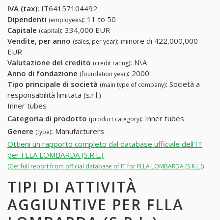
IVA (tax):
IT64157104492
Dipendenti
:
11 to 50
(employees)
Capitale
:
334,000 EUR
(capital)
Vendite, per anno
:
minore di 422,000,000
(sales, per year)
EUR
Valutazione del credito
:
N\A
(credit rating)
Anno di fondazione
:
2000
(foundation year)
Tipo principale di società
:
Società a
(main type of company)
responsabilità limitata (s.r.l.)
Inner tubes
Categoria di prodotto
:
Inner tubes
(product category)
Genere
:
Manufacturers
(type)
Ottieni un rapporto completo dal database ufficiale dell'IT
per FLLA LOMBARDA (S.R.L.)
(Get full report from official database of IT for FLLA LOMBARDA (S.R.L.))
TIPI DI ATTIVITÀ
AGGIUNTIVE PER FLLA