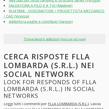
SALDATORA A FILO E A TIG (Madone)
RU47888 - DISEGNATORE / PROGETTISTA MECCANICO
/ CAD (Vicenza)
Addetto/a paghe e contributi (Varese)
Trova lavoro adesso!
(Find out job now!)
CERCA RISPOSTE FLLA
LOMBARDA (S.R.L.) NEI
SOCIAL NETWORK
LOOK FOR RESPONDS OF FLLA
LOMBARDA (S.R.L.) IN SOCIAL
NETWORKS
Leggi tutti i commenti per
FLLA LOMBARDA (S.R.L.)
. Lascia
una risposta per
FLLA LOMBARDA (S.R.L.)
. FLLA LOMBARDA