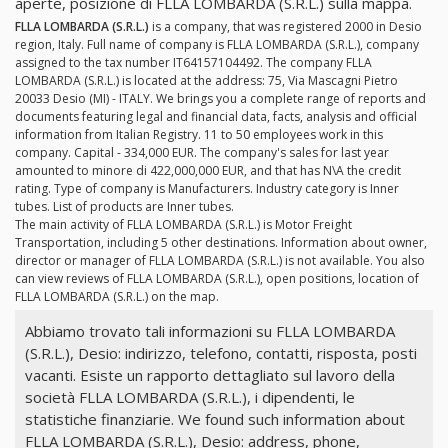
aperte, posizione di FLLA LOMBARDA (S.R.L.) sulla mappa.
FLLA LOMBARDA (S.R.L.)
is a company, that was registered 2000 in Desio
region, Italy. Full name of company is FLLA LOMBARDA (S.R.L.), company
assigned to the tax number IT64157104492. The company FLLA
LOMBARDA (S.R.L.) is located at the address: 75, Via Mascagni Pietro
20033 Desio (MI) - ITALY. We brings you a complete range of reports and
documents featuring legal and financial data, facts, analysis and official
information from Italian Registry. 11 to 50 employees work in this
company. Capital - 334,000 EUR. The company's sales for last year
amounted to minore di 422,000,000 EUR, and that has N\A the credit
rating. Type of company is Manufacturers. Industry category is Inner
tubes. List of products are Inner tubes.
The main activity of FLLA LOMBARDA (S.R.L.) is Motor Freight
Transportation, including 5 other destinations. Information about owner,
director or manager of FLLA LOMBARDA (S.R.L.) is not available. You also
can view reviews of FLLA LOMBARDA (S.R.L.), open positions, location of
FLLA LOMBARDA (S.R.L.) on the map.
Abbiamo trovato tali informazioni su FLLA LOMBARDA
(S.R.L.), Desio: indirizzo, telefono, contatti, risposta, posti
vacanti. Esiste un rapporto dettagliato sul lavoro della
società FLLA LOMBARDA (S.R.L.), i dipendenti, le
statistiche finanziarie. We found such information about
FLLA LOMBARDA (S.R.L.), Desio: address, phone,