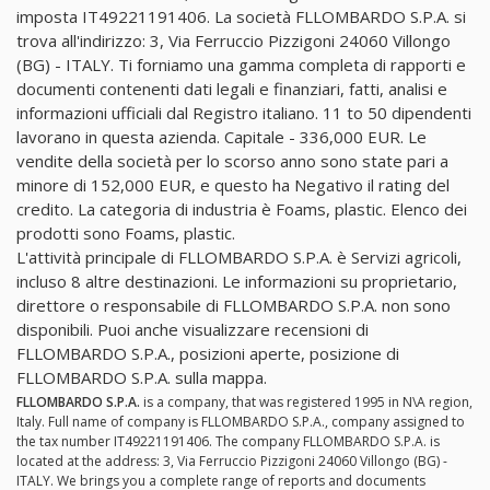
imposta IT49221191406. La società FLLOMBARDO S.P.A. si
trova all'indirizzo: 3, Via Ferruccio Pizzigoni 24060 Villongo
(BG) - ITALY. Ti forniamo una gamma completa di rapporti e
documenti contenenti dati legali e finanziari, fatti, analisi e
informazioni ufficiali dal Registro italiano. 11 to 50 dipendenti
lavorano in questa azienda. Capitale - 336,000 EUR. Le
vendite della società per lo scorso anno sono state pari a
minore di 152,000 EUR, e questo ha Negativo il rating del
credito. La categoria di industria è Foams, plastic. Elenco dei
prodotti sono Foams, plastic.
L'attività principale di FLLOMBARDO S.P.A. è Servizi agricoli,
incluso 8 altre destinazioni. Le informazioni su proprietario,
direttore o responsabile di FLLOMBARDO S.P.A. non sono
disponibili. Puoi anche visualizzare recensioni di
FLLOMBARDO S.P.A., posizioni aperte, posizione di
FLLOMBARDO S.P.A. sulla mappa.
FLLOMBARDO S.P.A.
is a company, that was registered 1995 in N\A region,
Italy. Full name of company is FLLOMBARDO S.P.A., company assigned to
the tax number IT49221191406. The company FLLOMBARDO S.P.A. is
located at the address: 3, Via Ferruccio Pizzigoni 24060 Villongo (BG) -
ITALY. We brings you a complete range of reports and documents