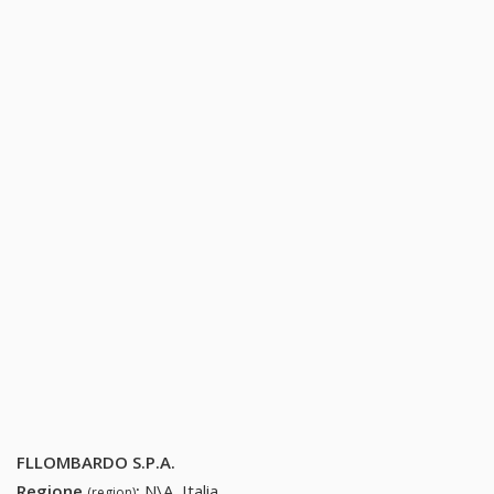
FLLOMBARDO S.P.A.
Regione
:
N\A, Italia
(region)