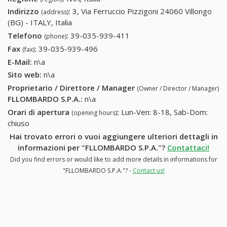
Indirizzo
:
3, Via Ferruccio Pizzigoni 24060 Villongo
(address)
(BG) - ITALY, Italia
Telefono
:
39-035-939-411
39-035-939-411
(phone)
Fax
:
39-035-939-496
39-035-939-496
(fax)
E-Mail:
n\a
Sito web:
n\a
Proprietario / Direttore / Manager
(Owner / Director / Manager)
FLLOMBARDO S.P.A.
:
n\a
Orari di apertura
:
Lun-Ven: 8-18, Sab-Dom:
(opening hours)
chiuso
Hai trovato errori o vuoi aggiungere ulteriori dettagli in
informazioni per "FLLOMBARDO S.P.A."?
Contattaci!
Did you find errors or would like to add more details in informations for
"FLLOMBARDO S.P.A."? -
Contact us!