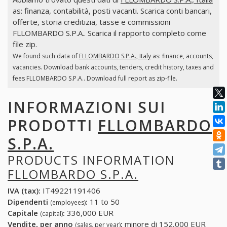
as: finanza, contabilità, posti vacanti. Scarica conti bancari,
offerte, storia creditizia, tasse e commissioni
FLLOMBARDO S.P.A.. Scarica il rapporto completo come
file zip.
We found such data of
FLLOMBARDO S.P.A., Italy
as: finance, accounts,
vacancies. Download bank accounts, tenders, credit history, taxes and
fees FLLOMBARDO S.P.A.. Download full report as zip-file.
INFORMAZIONI SUI
PRODOTTI
FLLOMBARDO
S.P.A.
PRODUCTS INFORMATION
FLLOMBARDO S.P.A.
IVA (tax):
IT49221191406
Dipendenti
:
11 to 50
(employees)
Capitale
:
336,000 EUR
(capital)
Vendite, per anno
:
minore di 152,000 EUR
(sales, per year)