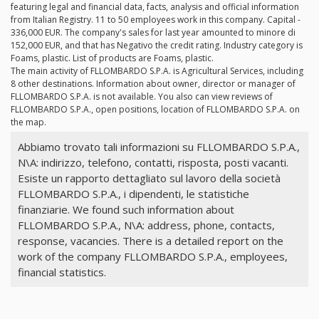
featuring legal and financial data, facts, analysis and official information
from Italian Registry. 11 to 50 employees work in this company. Capital -
336,000 EUR. The company's sales for last year amounted to minore di
152,000 EUR, and that has Negativo the credit rating. Industry category is
Foams, plastic. List of products are Foams, plastic.
The main activity of FLLOMBARDO S.P.A. is Agricultural Services, including
8 other destinations. Information about owner, director or manager of
FLLOMBARDO S.P.A. is not available. You also can view reviews of
FLLOMBARDO S.P.A., open positions, location of FLLOMBARDO S.P.A. on
the map.
Abbiamo trovato tali informazioni su FLLOMBARDO S.P.A.,
N\A: indirizzo, telefono, contatti, risposta, posti vacanti.
Esiste un rapporto dettagliato sul lavoro della società
FLLOMBARDO S.P.A., i dipendenti, le statistiche
finanziarie. We found such information about
FLLOMBARDO S.P.A., N\A: address, phone, contacts,
response, vacancies. There is a detailed report on the
work of the company FLLOMBARDO S.P.A., employees,
financial statistics.