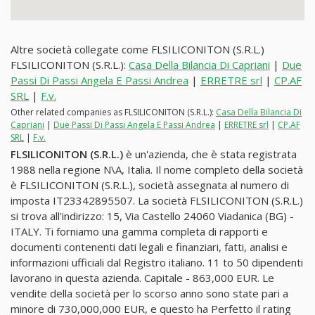
Altre società collegate come FLSILICONITON (S.R.L.)
FLSILICONITON (S.R.L.):
Casa Della Bilancia Di Capriani
|
Due
Passi Di Passi Angela E Passi Andrea
|
ERRETRE srl
|
CP.AF
SRL
|
F.v.
Other related companies as FLSILICONITON (S.R.L.):
Casa Della Bilancia Di
Capriani
|
Due Passi Di Passi Angela E Passi Andrea
|
ERRETRE srl
|
CP.AF
SRL
|
F.v.
FLSILICONITON (S.R.L.)
è un'azienda, che è stata registrata
1988 nella regione N\A, Italia. Il nome completo della società
è FLSILICONITON (S.R.L.), società assegnata al numero di
imposta IT23342895507. La società FLSILICONITON (S.R.L.)
si trova all'indirizzo: 15, Via Castello 24060 Viadanica (BG) -
ITALY. Ti forniamo una gamma completa di rapporti e
documenti contenenti dati legali e finanziari, fatti, analisi e
informazioni ufficiali dal Registro italiano. 11 to 50 dipendenti
lavorano in questa azienda. Capitale - 863,000 EUR. Le
vendite della società per lo scorso anno sono state pari a
minore di 730,000,000 EUR, e questo ha Perfetto il rating