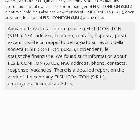
Camps, and Other Lodging Places, including 6 other destinations.
Information about owner, director or manager of FLSILICONITON (S.R.L.)
is not available. You also can view reviews of FLSILICONITON (S.R.L.), open
positions, location of FLSILICONITON (S.R.L.) on the map.
Abbiamo trovato tali informazioni su FLSILICONITON
(S.R.L.), N\A: indirizzo, telefono, contatti, risposta, posti
vacanti. Esiste un rapporto dettagliato sul lavoro della
società FLSILICONITON (S.R.L.), i dipendenti, le
statistiche finanziarie. We found such information about
FLSILICONITON (S.R.L.), N\A: address, phone, contacts,
response, vacancies. There is a detailed report on the
work of the company FLSILICONITON (S.R.L.),
employees, financial statistics.