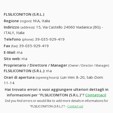
FLSILICONITON (S.R.L.)
Regione
:
N\A, Italia
(region)
Indirizzo
:
15, Via Castello 24060 Viadanica (BG) -
(address)
ITALY, Italia
Telefono
:
39-035-929-419
39-035-929-419
(phone)
Fax
:
39-035-929-419
39-035-929-419
(fax)
E-Mail:
n\a
Sito web:
n\a
Proprietario / Direttore / Manager
(Owner / Director / Manager)
FLSILICONITON (S.R.L.)
:
n\a
Orari di apertura
:
Lun-Ven: 8-20, Sab-Dom:
(opening hours)
11-14
Hai trovato errori o vuoi aggiungere ulteriori dettagli in
informazioni per "FLSILICONITON (S.R.L.)"?
Contattaci!
Did you find errors or would like to add more details in informations for
"FLSILICONITON (S.R.L.)"? -
Contact us!