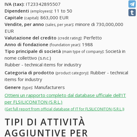
IVA (tax):
IT23342895507
Dipendenti
:
11 to 50
(employees)
Capitale
:
863,000 EUR
(capital)
Vendite, per anno
:
minore di 730,000,000
(sales, per year)
EUR
Valutazione del credito
:
Perfetto
(credit rating)
Anno di fondazione
:
1988
(foundation year)
Tipo principale di società
:
Società in
(main type of company)
nome collettivo (s.n.c.)
Rubber - technical items for industry
Categoria di prodotto
:
Rubber - technical
(product category)
items for industry
Genere
:
Manufacturers
(type)
Ottieni un rapporto completo dal database ufficiale dell'IT
per FLSILICONITON (S.R.L.)
(Get full report from official database of IT for FLSILICONITON (S.R.L.))
TIPI DI ATTIVITÀ
AGGIUNTIVE PER