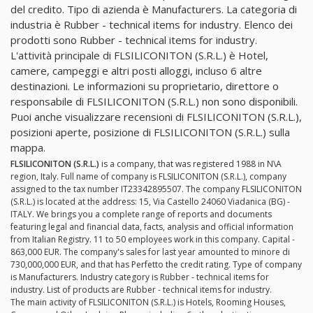
del credito. Tipo di azienda è Manufacturers. La categoria di
industria è Rubber - technical items for industry. Elenco dei
prodotti sono Rubber - technical items for industry.
L'attività principale di FLSILICONITON (S.R.L.) è Hotel,
camere, campeggi e altri posti alloggi, incluso 6 altre
destinazioni. Le informazioni su proprietario, direttore o
responsabile di FLSILICONITON (S.R.L.) non sono disponibili.
Puoi anche visualizzare recensioni di FLSILICONITON (S.R.L.),
posizioni aperte, posizione di FLSILICONITON (S.R.L.) sulla
mappa.
FLSILICONITON (S.R.L.)
is a company, that was registered 1988 in N\A
region, Italy. Full name of company is FLSILICONITON (S.R.L.), company
assigned to the tax number IT23342895507. The company FLSILICONITON
(S.R.L.) is located at the address: 15, Via Castello 24060 Viadanica (BG) -
ITALY. We brings you a complete range of reports and documents
featuring legal and financial data, facts, analysis and official information
from Italian Registry. 11 to 50 employees work in this company. Capital -
863,000 EUR. The company's sales for last year amounted to minore di
730,000,000 EUR, and that has Perfetto the credit rating. Type of company
is Manufacturers. Industry category is Rubber - technical items for
industry. List of products are Rubber - technical items for industry.
The main activity of FLSILICONITON (S.R.L.) is Hotels, Rooming Houses,