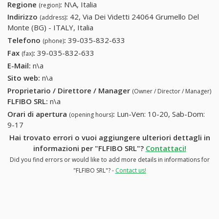
Regione
:
N\A, Italia
(region)
Indirizzo
:
42, Via Dei Videtti 24064 Grumello Del
(address)
Monte (BG) - ITALY, Italia
Telefono
:
39-035-832-633
39-035-832-633
(phone)
Fax
:
39-035-832-633
39-035-832-633
(fax)
E-Mail:
n\a
Sito web:
n\a
Proprietario / Direttore / Manager
(Owner / Director / Manager)
FLFIBO SRL
:
n\a
Orari di apertura
:
Lun-Ven: 10-20, Sab-Dom:
(opening hours)
9-17
Hai trovato errori o vuoi aggiungere ulteriori dettagli in
informazioni per "FLFIBO SRL"?
Contattaci!
Did you find errors or would like to add more details in informations for
"FLFIBO SRL"? -
Contact us!