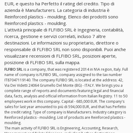
EUR, e questo ha Perfetto il rating del credito. Tipo di
azienda è Manufacturers. La categoria di industria è
Reinforced plastics - moulding. Elenco dei prodotti sono
Reinforced plastics - moulding.
L'attività principale di FLFIBO SRL è Ingegneria, contabilità,
ricerca, gestione e servizi correlati, incluso 7 altre
destinazioni. Le informazioni su proprietario, direttore o
responsabile di FLFIBO SRL non sono disponibili. Puoi anche
visualizzare recensioni di FLFIBO SRL, posizioni aperte,
posizione di FLFIBO SRL sulla mappa.
FLFIBO SRL
is a company, that was registered 2014 in N\A region, Italy. Full
name of company is FLFIBO SRL, company assigned to the tax number
IT87047119140. The company FLFIBO SRL is located at the address: 42,
Via Dei Videtti 24064 Grumello Del Monte (BG) - ITALY. We brings you a
complete range of reports and documents featuring legal and financial
data, facts, analysis and official information from Italian Registry. 11 to 50
employees work in this company. Capital - 685,000 EUR. The company's
sales for last year amounted to più di 594,000 EUR, and that has Perfetto
the credit rating. Type of company is Manufacturers. Industry category is
Reinforced plastics - moulding. List of products are Reinforced plastics -
moulding.
The main activity of FLFIBO SRL is Engineering, Accounting, Research,