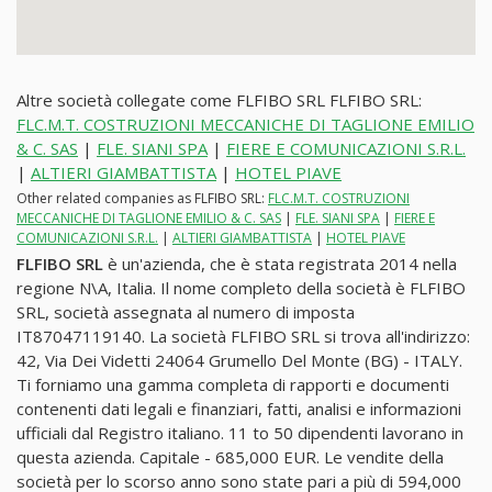
Altre società collegate come FLFIBO SRL FLFIBO SRL:
FLC.M.T. COSTRUZIONI MECCANICHE DI TAGLIONE EMILIO
& C. SAS
|
FLE. SIANI SPA
|
FIERE E COMUNICAZIONI S.R.L.
|
ALTIERI GIAMBATTISTA
|
HOTEL PIAVE
Other related companies as FLFIBO SRL:
FLC.M.T. COSTRUZIONI
MECCANICHE DI TAGLIONE EMILIO & C. SAS
|
FLE. SIANI SPA
|
FIERE E
COMUNICAZIONI S.R.L.
|
ALTIERI GIAMBATTISTA
|
HOTEL PIAVE
FLFIBO SRL
è un'azienda, che è stata registrata 2014 nella
regione N\A, Italia. Il nome completo della società è FLFIBO
SRL, società assegnata al numero di imposta
IT87047119140. La società FLFIBO SRL si trova all'indirizzo:
42, Via Dei Videtti 24064 Grumello Del Monte (BG) - ITALY.
Ti forniamo una gamma completa di rapporti e documenti
contenenti dati legali e finanziari, fatti, analisi e informazioni
ufficiali dal Registro italiano. 11 to 50 dipendenti lavorano in
questa azienda. Capitale - 685,000 EUR. Le vendite della
società per lo scorso anno sono state pari a più di 594,000