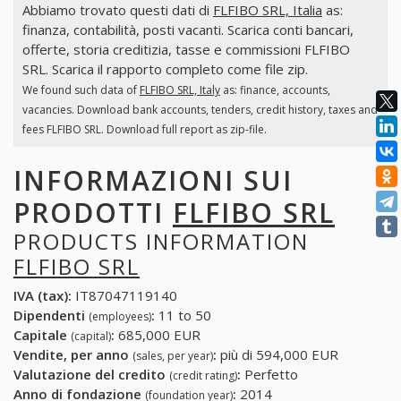
Abbiamo trovato questi dati di
FLFIBO SRL, Italia
as:
finanza, contabilità, posti vacanti. Scarica conti bancari,
offerte, storia creditizia, tasse e commissioni FLFIBO
SRL. Scarica il rapporto completo come file zip.
We found such data of
FLFIBO SRL, Italy
as: finance, accounts,
vacancies. Download bank accounts, tenders, credit history, taxes and
fees FLFIBO SRL. Download full report as zip-file.
INFORMAZIONI SUI
PRODOTTI
FLFIBO SRL
PRODUCTS INFORMATION
FLFIBO SRL
IVA (tax):
IT87047119140
Dipendenti
:
11 to 50
(employees)
Capitale
:
685,000 EUR
(capital)
Vendite, per anno
:
più di 594,000 EUR
(sales, per year)
Valutazione del credito
:
Perfetto
(credit rating)
Anno di fondazione
:
2014
(foundation year)