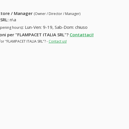
ettore / Manager
(Owner / Director / Manager)
 SRL
:
n\a
:
Lun-Ven: 9-19, Sab-Dom: chiuso
opening hours)
zioni per "FLAMPACET ITALIA SRL"?
Contattaci!
 for "FLAMPACET ITALIA SRL"? -
Contact us!