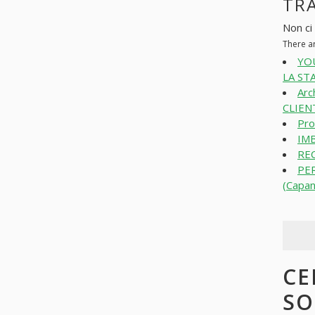
TRA
Non ci
There a
YO
LA ST
Arc
CLIENT
Pro
IMB
REC
PE
(Capan
CE
SO