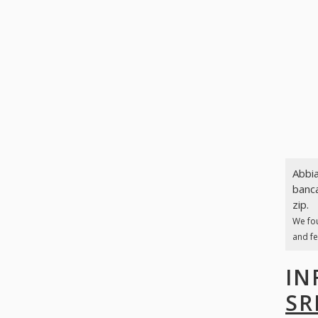
Abbia
banca
zip.
We fo
and fe
IN
SR