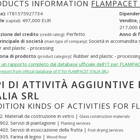
ODUCTS INFORMATION
FLAMPACET 
x):
IT81575927734
Dipende
ale
:
497,000 EUR
Vendite,
(capital)
217,000
zione del credito
:
Perfetto
Anno di 
(credit rating)
rincipale di società
:
Società in accomandita s
(main type of company)
 and plastic - processing
oria di prodotto
:
Rubber and plastic - processin
(product category)
i un rapporto completo dal database ufficiale dell'IT per FLAMP
l report from official database of IT for FLAMPACET ITALIA SRL)
PI DI ATTIVITÀ AGGIUNTIVE
ALIA SRL
ITION KINDS OF ACTIVITIES FOR F
. Materiali da costruzione in vetro |
Glass construction materials
02. Servizi di piantagione |
Planting services
03. Servizi di essiccazione della frutta |
Fruit drying services
05. Farina di legno |
Wood flour