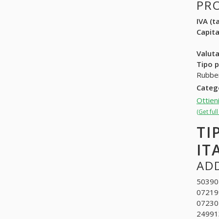
PR
IVA (ta
Capit
Valuta
Tipo p
Rubber
Categ
Ottien
(Get ful
TI
IT
ADD
503902
072199
072304
249913