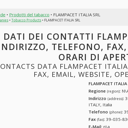
nde
•
Prodotti del tabacco
• FLAMPACET ITALIA SRL
anies
•
Tobacco Products
• FLAMPACET ITALIA SRL
DATI DEI CONTATTI FLAMP
INDIRIZZO, TELEFONO, FAX,
ORARI DI APE
ONTACTS DATA FLAMPACET ITALIA
FAX, EMAIL, WEBSITE, O
FLAMPACET ITALIA
Regione
:
N\A
(region)
Indirizzo
:
3
(address)
ITALY, Italia
Telefono
:
3
(phone)
Fax
:
39-035-83
(fax)
E-Mail:
n\a