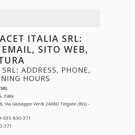
ACET ITALIA SRL:
 EMAIL, SITO WEB,
RTURA
 SRL: ADDRESS, PHONE,
PENING HOURS
 SRL
, Italia
6, Via Giuseppe Verdi 24060 Telgate (BG) -
9-035-830-371
39-035-830-371
0-371
39-035-830-371