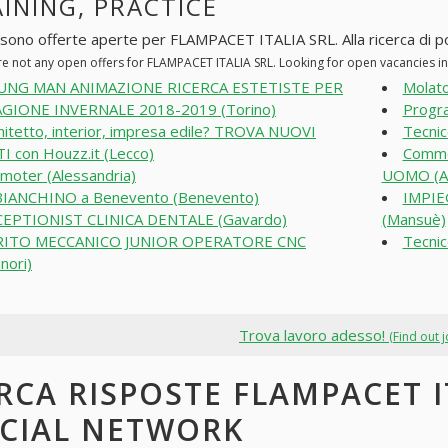
INING, PRACTICE
 sono offerte aperte per FLAMPACET ITALIA SRL. Alla ricerca di post
re not any open offers for FLAMPACET ITALIA SRL. Looking for open vacancies 
UNG MAN ANIMAZIONE RICERCA ESTETISTE PER
Molato
AGIONE INVERNALE 2018-2019 (Torino)
Progra
hitetto, interior, impresa edile? TROVA NUOVI
Tecnic
I con Houzz.it (Lecco)
Commes
moter (Alessandria)
UOMO (A
IANCHINO a Benevento (Benevento)
IMPIE
EPTIONIST CLINICA DENTALE (Gavardo)
(Mansuè)
RITO MECCANICO JUNIOR OPERATORE CNC
Tecnic
nori)
Trova lavoro adesso!
(Find out 
RCA RISPOSTE FLAMPACET I
CIAL NETWORK