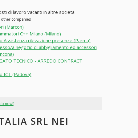
i di lavoro vacanti in altre società
in other companies
ri (Marcon)
mmatori C++ Milano (Milano)
o Assistenza rilevazione presenze (Parma)
so/a negozio di abbigliamento ed accessori
ncona)
GATO TECNICO - ARREDO CONTRACT
o ICT (Padova)
job now!)
TALIA SRL NEI