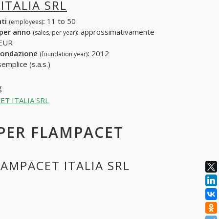
ITALIA SRL
nti
:
11 to 50
(employees)
 per anno
:
approssimativamente
(sales, per year)
 EUR
fondazione
:
2012
(foundation year)
emplice (s.a.s.)
g
ACET ITALIA SRL
 PER FLAMPACET
LAMPACET ITALIA SRL