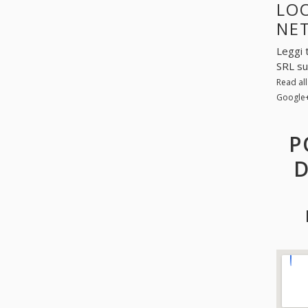
LOO
NE
Leggi 
SRL su
Read al
Google
P
D