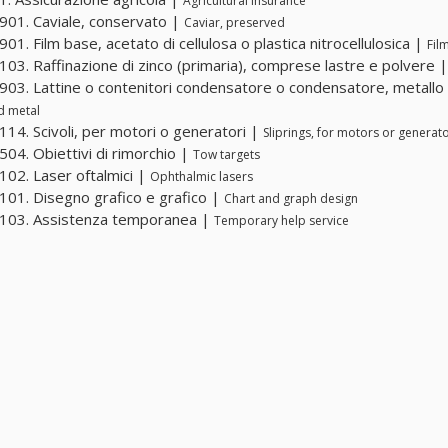
Agricultural insurance
01. Caviale, conservato |
Caviar, preserved
01. Film base, acetato di cellulosa o plastica nitrocellulosica |
Fil
03. Raffinazione di zinco (primaria), comprese lastre e polvere 
03. Lattine o contenitori condensatore o condensatore, metall
d metal
14. Scivoli, per motori o generatori |
Sliprings, for motors or generat
04. Obiettivi di rimorchio |
Tow targets
02. Laser oftalmici |
Ophthalmic lasers
01. Disegno grafico e grafico |
Chart and graph design
103. Assistenza temporanea |
Temporary help service