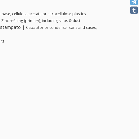
m base, cellulose acetate or nitrocellulose plastics
|
Zinc refining (primary), including slabs & dust
o stampato |
Capacitor or condenser cans and cases,
ors