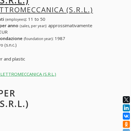
.R.L.)
ETTROMECCANICA (S.R.L.)
nti
:
11 to 50
(employees)
 per anno
:
approssimativamente
(sales, per year)
 EUR
fondazione
:
1987
(foundation year)
 (s.n.c.)
r and plastic
.M.ELETTROMECCANICA (S.R.L.)
 PER
.R.L.)