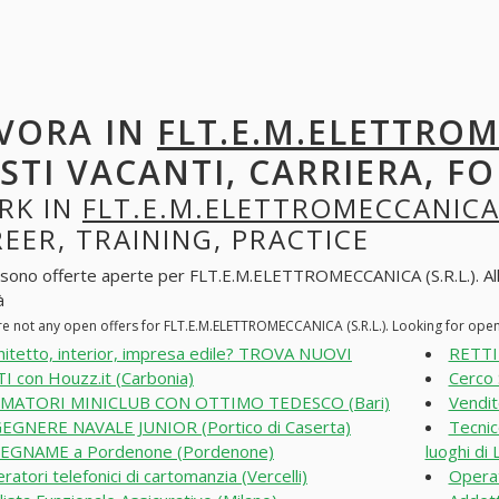
VORA IN
FLT.E.M.ELETTROME
STI VACANTI, CARRIERA, F
RK IN
FLT.E.M.ELETTROMECCANICA (
EER, TRAINING, PRACTICE
 sono offerte aperte per FLT.E.M.ELETTROMECCANICA (S.R.L.). Alla r
à
re not any open offers for FLT.E.M.ELETTROMECCANICA (S.R.L.). Looking for ope
hitetto, interior, impresa edile? TROVA NUOVI
RETTI
I con Houzz.it (Carbonia)
Cerco 
IMATORI MINICLUB CON OTTIMO TEDESCO (Bari)
Vendit
EGNERE NAVALE JUNIOR (Portico di Caserta)
Tecnic
EGNAME a Pordenone (Pordenone)
luoghi di
ratori telefonici di cartomanzia (Vercelli)
Operat