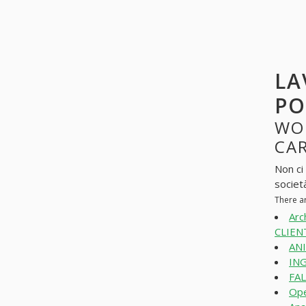
LA
PO
WO
CAR
Non ci
societ
There a
Arc
CLIENT
AN
ING
FAL
Ope