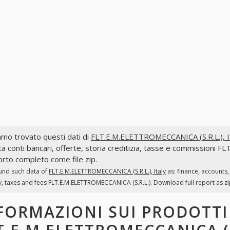
mo trovato questi dati di
FLT.E.M.ELETTROMECCANICA (S.R.L.), It
ca conti bancari, offerte, storia creditizia, tasse e commissioni 
rto completo come file zip.
und such data of
FLT.E.M.ELETTROMECCANICA (S.R.L.), Italy
as: finance, accounts
y, taxes and fees FLT.E.M.ELETTROMECCANICA (S.R.L.). Download full report as zip
FORMAZIONI SUI PRODOTTI