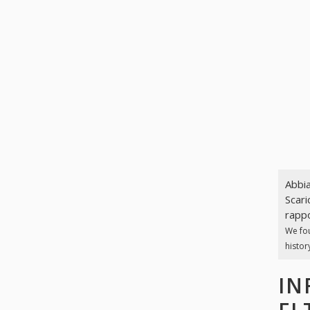
Abbia
Scari
rappo
We fo
histor
IN