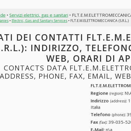
nde
•
Servizi elettrici, gas e sanitari
• FLT.E.M.ELETTROMECCANICA 
anies
•
Electric, Gas and Sanitary Services
• FLT.E.M.ELETTROMECCANICA (S.R.L.)
ATI DEI CONTATTI FLT.E.M
S.R.L.): INDIRIZZO, TELEFON
WEB, ORARI DI A
CONTACTS DATA FLT.E.M.ELETTRO
ADDRESS, PHONE, FAX, EMAIL, WE
FLT.E.M.ELETTROME
Regione
:
N\A
(region)
Indirizzo
:
1
(address)
Italia
Telefono
:
3
(phone)
Fax
:
39-035-52
(fax)
E-Mail:
n\a