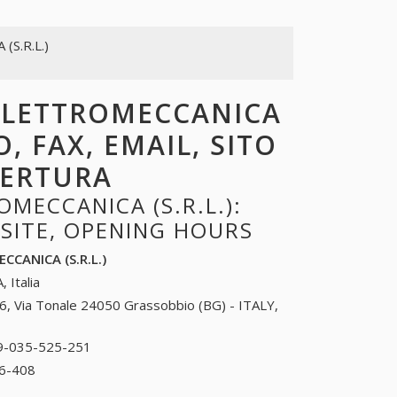
(S.R.L.)
.ELETTROMECCANICA
O, FAX, EMAIL, SITO
PERTURA
MECCANICA (S.R.L.):
BSITE, OPENING HOURS
CCANICA (S.R.L.)
, Italia
6, Via Tonale 24050 Grassobbio (BG) - ITALY,
9-035-525-251
39-035-525-251
6-408
39-035-526-408