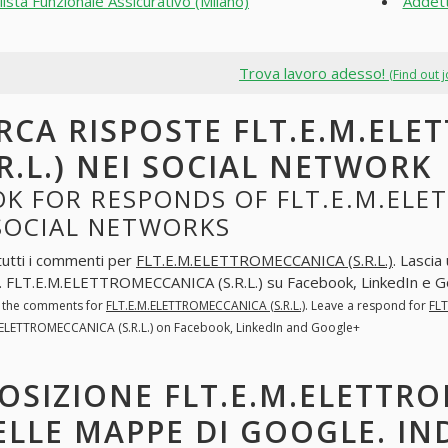
lista Funzionale Assicurativo (Milano)
Addett
Trova lavoro adesso!
(Find out 
RCA RISPOSTE FLT.E.M.EL
.R.L.) NEI SOCIAL NETWORK
K FOR RESPONDS OF FLT.E.M.ELET
 SOCIAL NETWORKS
tutti i commenti per
FLT.E.M.ELETTROMECCANICA (S.R.L.)
. Lascia
. FLT.E.M.ELETTROMECCANICA (S.R.L.) su Facebook, LinkedIn e 
l the comments for
FLT.E.M.ELETTROMECCANICA (S.R.L.)
. Leave a respond for
FLT
.ELETTROMECCANICA (S.R.L.) on Facebook, LinkedIn and Google+
OSIZIONE FLT.E.M.ELETTRO
ELLE MAPPE DI GOOGLE. IN