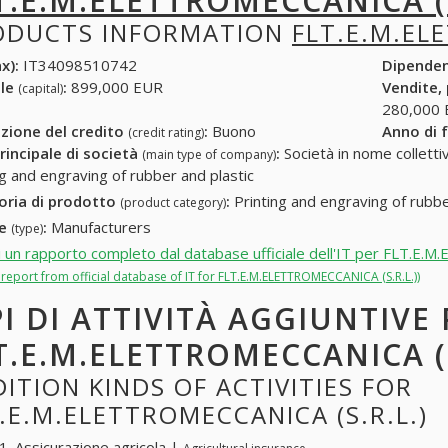
T.E.M.ELETTROMECCANICA (S
ODUCTS INFORMATION
FLT.E.M.EL
x):
IT34098510742
Dipende
ale
:
899,000 EUR
Vendite,
(capital)
280,000
zione del credito
:
Buono
Anno di 
(credit rating)
rincipale di società
:
Società in nome collettivo
(main type of company)
ng and engraving of rubber and plastic
oria di prodotto
:
Printing and engraving of rubbe
(product category)
re
:
Manufacturers
(type)
i un rapporto completo dal database ufficiale dell'IT per FLT.E
l report from official database of IT for FLT.E.M.ELETTROMECCANICA (S.R.L.))
PI DI ATTIVITÀ AGGIUNTIVE
T.E.M.ELETTROMECCANICA (S
ITION KINDS OF ACTIVITIES FOR
.E.M.ELETTROMECCANICA (S.R.L.)
. Assicurazione agricola |