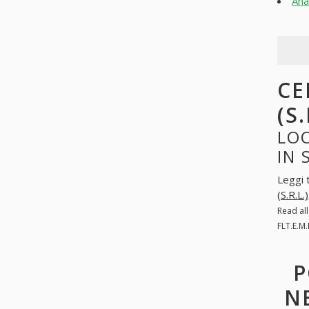
Ana
CE
(S
LOO
IN
Leggi 
(S.R.L.)
Read al
FLT.E.M
P
N