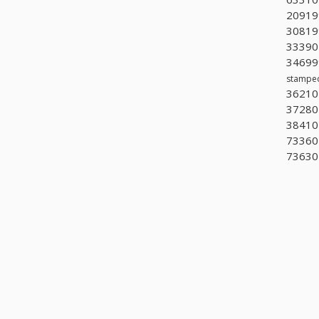
209199
308199
333901
346999
stampe
362101
372805
384101
733601
73630