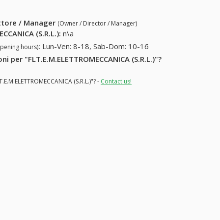
ettore / Manager
(Owner / Director / Manager)
CCANICA (S.R.L.)
:
n\a
:
Lun-Ven: 8-18, Sab-Dom: 10-16
opening hours)
ioni per "FLT.E.M.ELETTROMECCANICA (S.R.L.)"?
FLT.E.M.ELETTROMECCANICA (S.R.L.)"? -
Contact us!