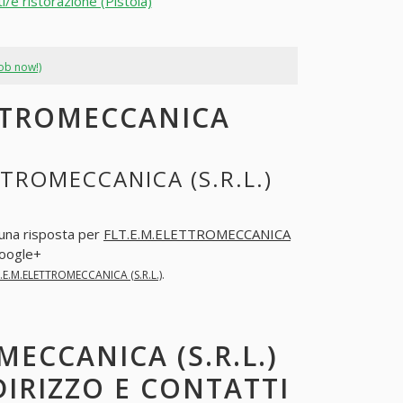
i/e ristorazione (Pistoia)
job now!)
ETTROMECCANICA
TROMECCANICA (S.R.L.)
 una risposta per
FLT.E.M.ELETTROMECCANICA
Google+
.E.M.ELETTROMECCANICA (S.R.L.)
.
MECCANICA (S.R.L.)
DIRIZZO E CONTATTI