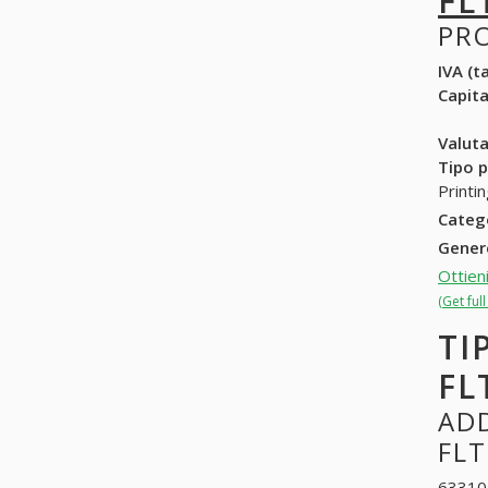
FL
PR
IVA (ta
Capit
Valuta
Tipo p
Printi
Categ
Gene
Ottien
(Get ful
TI
FL
ADD
FLT
633101