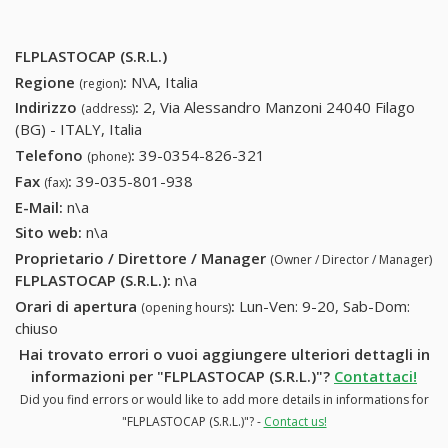
FLPLASTOCAP (S.R.L.)
Regione
:
N\A, Italia
(region)
Indirizzo
:
2, Via Alessandro Manzoni 24040 Filago
(address)
(BG) - ITALY, Italia
Telefono
:
39-0354-826-321
39-0354-826-321
(phone)
Fax
:
39-035-801-938
39-035-801-938
(fax)
E-Mail:
n\a
Sito web:
n\a
Proprietario / Direttore / Manager
(Owner / Director / Manager)
FLPLASTOCAP (S.R.L.)
:
n\a
Orari di apertura
:
Lun-Ven: 9-20, Sab-Dom:
(opening hours)
chiuso
Hai trovato errori o vuoi aggiungere ulteriori dettagli in
informazioni per "FLPLASTOCAP (S.R.L.)"?
Contattaci!
Did you find errors or would like to add more details in informations for
"FLPLASTOCAP (S.R.L.)"? -
Contact us!