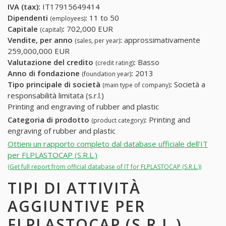
IVA (tax):
IT17915649414
Dipendenti
:
11 to 50
(employees)
Capitale
:
702,000 EUR
(capital)
Vendite, per anno
:
approssimativamente
(sales, per year)
259,000,000 EUR
Valutazione del credito
:
Basso
(credit rating)
Anno di fondazione
:
2013
(foundation year)
Tipo principale di società
:
Società a
(main type of company)
responsabilità limitata (s.r.l.)
Printing and engraving of rubber and plastic
Categoria di prodotto
:
Printing and
(product category)
engraving of rubber and plastic
Ottieni un rapporto completo dal database ufficiale dell'IT
per FLPLASTOCAP (S.R.L.)
(Get full report from official database of IT for FLPLASTOCAP (S.R.L.))
TIPI DI ATTIVITÀ
AGGIUNTIVE PER
FLPLASTOCAP (S.R.L.)