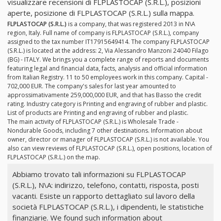
visualizzare recensioni di FLPLASTOCAP (S.R.L.), posizioni
aperte, posizione di FLPLASTOCAP (S.R.L.) sulla mappa.
FLPLASTOCAP (S.R.L.)
is a company, that was registered 2013 in N\A
region, Italy. Full name of company is FLPLASTOCAP (S.R.L.), company
assigned to the tax number IT17915649414. The company FLPLASTOCAP
(S.R.L.) is located at the address: 2, Via Alessandro Manzoni 24040 Filago
(BG) - ITALY. We brings you a complete range of reports and documents
featuring legal and financial data, facts, analysis and official information
from Italian Registry. 11 to 50 employees work in this company. Capital -
702,000 EUR. The company's sales for last year amounted to
approssimativamente 259,000,000 EUR, and that has Basso the credit
rating. Industry category is Printing and engraving of rubber and plastic.
List of products are Printing and engraving of rubber and plastic.
The main activity of FLPLASTOCAP (S.R.L.) is Wholesale Trade -
Nondurable Goods, including 7 other destinations. Information about
owner, director or manager of FLPLASTOCAP (S.R.L.) is not available. You
also can view reviews of FLPLASTOCAP (S.R.L.), open positions, location of
FLPLASTOCAP (S.R.L.) on the map.
Abbiamo trovato tali informazioni su FLPLASTOCAP
(S.R.L.), N\A: indirizzo, telefono, contatti, risposta, posti
vacanti. Esiste un rapporto dettagliato sul lavoro della
società FLPLASTOCAP (S.R.L.), i dipendenti, le statistiche
finanziarie. We found such information about