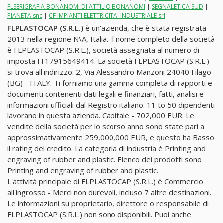
FLSERIGRAFIA BONANOMI DI ATTILIO BONANOMI
|
SEGNALETICA SUD
|
PIANETA snc
|
CF IMPIANTI ELETTRICITA' INDUSTRIALE srl
FLPLASTOCAP (S.R.L.)
è un'azienda, che è stata registrata
2013 nella regione N\A, Italia. Il nome completo della società
è FLPLASTOCAP (S.R.L.), società assegnata al numero di
imposta IT17915649414. La società FLPLASTOCAP (S.R.L.)
si trova all'indirizzo: 2, Via Alessandro Manzoni 24040 Filago
(BG) - ITALY. Ti forniamo una gamma completa di rapporti e
documenti contenenti dati legali e finanziari, fatti, analisi e
informazioni ufficiali dal Registro italiano. 11 to 50 dipendenti
lavorano in questa azienda. Capitale - 702,000 EUR. Le
vendite della società per lo scorso anno sono state pari a
approssimativamente 259,000,000 EUR, e questo ha Basso
il rating del credito. La categoria di industria è Printing and
engraving of rubber and plastic. Elenco dei prodotti sono
Printing and engraving of rubber and plastic.
L'attività principale di FLPLASTOCAP (S.R.L.) è Commercio
all'ingrosso - Merci non durevoli, incluso 7 altre destinazioni.
Le informazioni su proprietario, direttore o responsabile di
FLPLASTOCAP (S.R.L.) non sono disponibili. Puoi anche