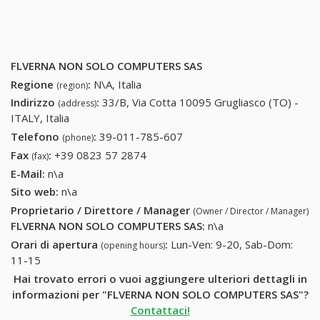
FLVERNA NON SOLO COMPUTERS SAS
Regione
:
N\A, Italia
(region)
Indirizzo
:
33/B, Via Cotta 10095 Grugliasco (TO) -
(address)
ITALY, Italia
Telefono
:
39-011-785-607
39-011-785-607
(phone)
Fax
:
+39 0823 57 2874
+39 0823 57 2874
(fax)
E-Mail:
n\a
Sito web:
n\a
Proprietario / Direttore / Manager
(Owner / Director / Manager)
FLVERNA NON SOLO COMPUTERS SAS
:
n\a
Orari di apertura
:
Lun-Ven: 9-20, Sab-Dom:
(opening hours)
11-15
Hai trovato errori o vuoi aggiungere ulteriori dettagli in
informazioni per "FLVERNA NON SOLO COMPUTERS SAS"?
Contattaci!