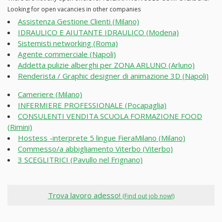
Looking for open vacancies in other companies
Assistenza Gestione Clienti (Milano)
IDRAULICO E AIUTANTE IDRAULICO (Modena)
Sistemisti networking (Roma)
Agente commerciale (Napoli)
Addetta pulizie alberghi per ZONA ARLUNO (Arluno)
Renderista / Graphic designer di animazione 3D (Napoli)
Cameriere (Milano)
INFERMIERE PROFESSIONALE (Pocapaglia)
CONSULENTI VENDITA SCUOLA FORMAZIONE FOOD
(Rimini)
Hostess -interprete 5 lingue FieraMilano (Milano)
Commesso/a abbigliamento Viterbo (Viterbo)
3 SCEGLITRICI (Pavullo nel Frignano)
Trova lavoro adesso!
(Find out job now!)