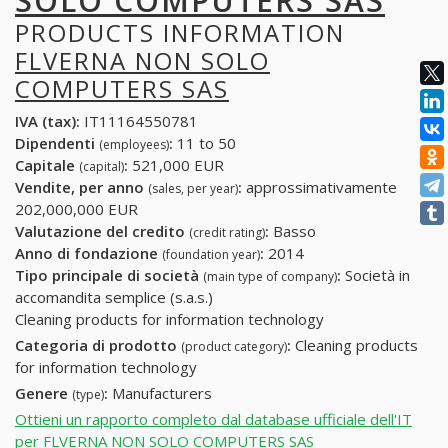
SOLO COMPUTERS SAS
PRODUCTS INFORMATION
FLVERNA NON SOLO
COMPUTERS SAS
IVA (tax):
IT11164550781
Dipendenti
:
11 to 50
(employees)
Capitale
:
521,000 EUR
(capital)
Vendite, per anno
:
approssimativamente
(sales, per year)
202,000,000 EUR
Valutazione del credito
:
Basso
(credit rating)
Anno di fondazione
:
2014
(foundation year)
Tipo principale di società
:
Società in
(main type of company)
accomandita semplice (s.a.s.)
Cleaning products for information technology
Categoria di prodotto
:
Cleaning products
(product category)
for information technology
Genere
:
Manufacturers
(type)
Ottieni un rapporto completo dal database ufficiale dell'IT
per FLVERNA NON SOLO COMPUTERS SAS