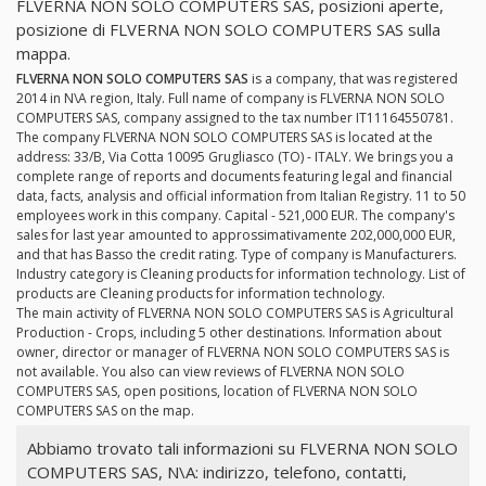
FLVERNA NON SOLO COMPUTERS SAS, posizioni aperte,
posizione di FLVERNA NON SOLO COMPUTERS SAS sulla
mappa.
FLVERNA NON SOLO COMPUTERS SAS
is a company, that was registered
2014 in N\A region, Italy. Full name of company is FLVERNA NON SOLO
COMPUTERS SAS, company assigned to the tax number IT11164550781.
The company FLVERNA NON SOLO COMPUTERS SAS is located at the
address: 33/B, Via Cotta 10095 Grugliasco (TO) - ITALY. We brings you a
complete range of reports and documents featuring legal and financial
data, facts, analysis and official information from Italian Registry. 11 to 50
employees work in this company. Capital - 521,000 EUR. The company's
sales for last year amounted to approssimativamente 202,000,000 EUR,
and that has Basso the credit rating. Type of company is Manufacturers.
Industry category is Cleaning products for information technology. List of
products are Cleaning products for information technology.
The main activity of FLVERNA NON SOLO COMPUTERS SAS is Agricultural
Production - Crops, including 5 other destinations. Information about
owner, director or manager of FLVERNA NON SOLO COMPUTERS SAS is
not available. You also can view reviews of FLVERNA NON SOLO
COMPUTERS SAS, open positions, location of FLVERNA NON SOLO
COMPUTERS SAS on the map.
Abbiamo trovato tali informazioni su FLVERNA NON SOLO
COMPUTERS SAS, N\A: indirizzo, telefono, contatti,