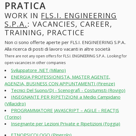
PRATICA
WORK IN
FLS.I. ENGINEERING
S.P.A.
: VACANCIES, CAREER,
TRAINING, PRACTICE
Non ci sono offerte aperte per FLS.I. ENGINEERING S.P.A..
Alla ricerca di posti di lavoro vacanti in altre società
There are not any open offers for FLS.I. ENGINEERING S.P.A.. Looking for
open vacancies in other companies
Sviluppatore .NET (Milano)
ENERGIA PROFESSIONISTA, MASTER AGENTE,
AGENZIA, BUSINESS CON APPUNTAMENTI (Firenze)
Tecnici Del Suono/DJ - Scenografi - Costumisti (Rovigo)
INSEGNANTE PER RIPETIZIONI a Medio Campidano
(Villacidro)
PROGRAMMATORE JAVASCRIPT – AGILE - REACTJS
(Torino)
Insegnante per Lezioni Private e Ripetizioni (Foggia)
ETNOPSICOLOGO (Pinerolo)