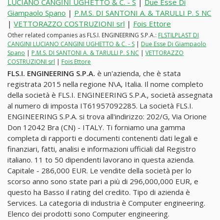
LUCIANO CANGINI UGHETTO & C. - S
|
Due Esse Di
Giampaolo Spano
|
P.M.S. DI SANTONI A. & TARULLI P. S NC
|
VETTORAZZO COSTRUZIONI srl
|
Fois Ettore
Other related companies as FLS.I. ENGINEERING S.P.A.:
FLSTILPLAST DI
CANGINI LUCIANO CANGINI UGHETTO & C. - S
|
Due Esse Di Giampaolo
Spano
|
P.M.S. DI SANTONI A. & TARULLI P. S NC
|
VETTORAZZO
COSTRUZIONI srl
|
Fois Ettore
FLS.I. ENGINEERING S.P.A.
è un'azienda, che è stata
registrata 2015 nella regione N\A, Italia. Il nome completo
della società è FLS.I. ENGINEERING S.P.A., società assegnata
al numero di imposta IT61957092285. La società FLS.I.
ENGINEERING S.P.A. si trova all'indirizzo: 202/G, Via Orione
Don 12042 Bra (CN) - ITALY. Ti forniamo una gamma
completa di rapporti e documenti contenenti dati legali e
finanziari, fatti, analisi e informazioni ufficiali dal Registro
italiano. 11 to 50 dipendenti lavorano in questa azienda.
Capitale - 286,000 EUR. Le vendite della società per lo
scorso anno sono state pari a più di 296,000,000 EUR, e
questo ha Basso il rating del credito. Tipo di azienda è
Services. La categoria di industria è Computer engineering.
Elenco dei prodotti sono Computer engineering.