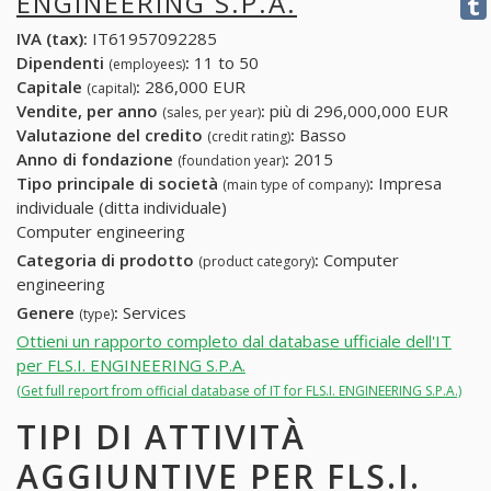
ENGINEERING S.P.A.
IVA (tax):
IT61957092285
Dipendenti
:
11 to 50
(employees)
Capitale
:
286,000 EUR
(capital)
Vendite, per anno
:
più di 296,000,000 EUR
(sales, per year)
Valutazione del credito
:
Basso
(credit rating)
Anno di fondazione
:
2015
(foundation year)
Tipo principale di società
:
Impresa
(main type of company)
individuale (ditta individuale)
Computer engineering
Categoria di prodotto
:
Computer
(product category)
engineering
Genere
:
Services
(type)
Ottieni un rapporto completo dal database ufficiale dell'IT
per FLS.I. ENGINEERING S.P.A.
(Get full report from official database of IT for FLS.I. ENGINEERING S.P.A.)
TIPI DI ATTIVITÀ
AGGIUNTIVE PER FLS.I.