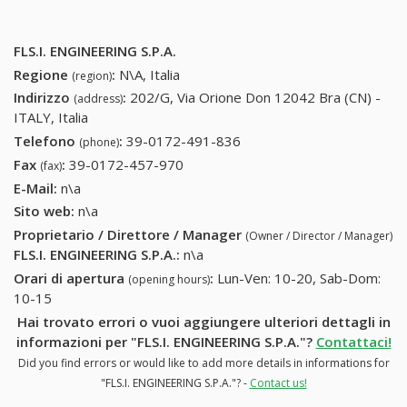
FLS.I. ENGINEERING S.P.A.
Regione
:
N\A, Italia
(region)
Indirizzo
:
202/G, Via Orione Don 12042 Bra (CN) -
(address)
ITALY, Italia
Telefono
:
39-0172-491-836
39-0172-491-836
(phone)
Fax
:
39-0172-457-970
39-0172-457-970
(fax)
E-Mail:
n\a
Sito web:
n\a
Proprietario / Direttore / Manager
(Owner / Director / Manager)
FLS.I. ENGINEERING S.P.A.
:
n\a
Orari di apertura
:
Lun-Ven: 10-20, Sab-Dom:
(opening hours)
10-15
Hai trovato errori o vuoi aggiungere ulteriori dettagli in
informazioni per "FLS.I. ENGINEERING S.P.A."?
Contattaci!
Did you find errors or would like to add more details in informations for
"FLS.I. ENGINEERING S.P.A."? -
Contact us!