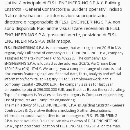
L'attività principale di FLS.I. ENGINEERING S.P.A. è Building
Cnstrctn - General Contractors & Builders operativi, incluso
5 altre destinazioni. Le informazioni su proprietario,
direttore o responsabile di FLS.I. ENGINEERING S.P.A. non
sono disponibili. Puoi anche visualizzare recensioni di FLS.I.
ENGINEERING S.P.A., posizioni aperte, posizione di FLS.I.
ENGINEERING S.P.A. sulla mappa.
FLS.I. ENGINEERING S.P.A.
is a company, that was registered 2015 in N\A
region, Italy. Full name of company is FLS.I. ENGINEERING S.P.A., company
assigned to the tax number IT61957092285. The company FLS.I.
ENGINEERING S.P.A. is located at the address: 202/G, Via Orione Don
12042 Bra (CN) - ITALY. We brings you a complete range of reports and
documents featuring legal and financial data, facts, analysis and official
information from Italian Registry. 11 to 50 employees work in this
company. Capital - 286,000 EUR. The company's sales for last year
amounted to più di 296,000,000 EUR, and that has Basso the credit rating.
Type of company is Services. Industry category is Computer engineering.
List of products are Computer engineering.
The main activity of FLS.I. ENGINEERING S.P.A. is Building Cnstrctn - General
Contractors & Operative Builders, including 5 other destinations.
Information about owner, director or manager of FLS.I. ENGINEERING
S.P.A. is not available. You also can view reviews of FLS.I. ENGINEERING
S.P.A., open positions, location of FLS.I. ENGINEERING S.P.A. on the map.