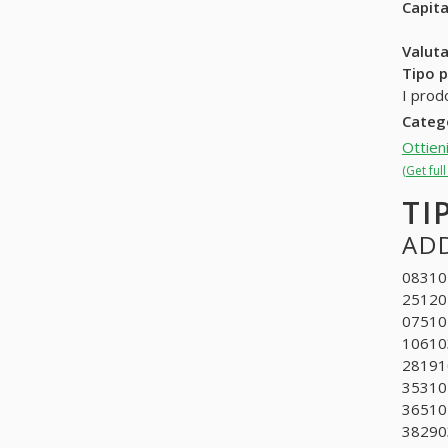
Capit
Valuta
Tipo p
I prodo
Categ
Ottien
(Get ful
TI
ADD
083102
251201
075102
106103
281910
353101
365102
382903