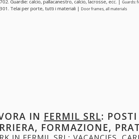
02. Guardie: calcio, pallacanestro, calcio, lacrosse, ecc. |
Guards: fo
01. Telai per porte, tutti i materiali |
Door frames, all materials
VORA IN
FERMIL SRL
: POST
RRIERA, FORMAZIONE, PRA
RK IN
FERMIL SRL
: VACANCIES, CAR