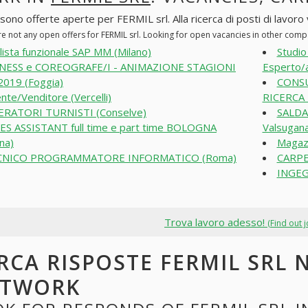
sono offerte aperte per FERMIL srl. Alla ricerca di posti di lavoro 
e not any open offers for FERMIL srl. Looking for open vacancies in other com
lista funzionale SAP MM (Milano)
Studio
TNESS e COREOGRAFE/I - ANIMAZIONE STAGIONI
Esperto/a
019 (Foggia)
CONSU
nte/Venditore (Vercelli)
RICERCA 
RATORI TURNISTI (Conselve)
SALDA
ES ASSISTANT full time e part time BOLOGNA
Valsugan
na)
Magazz
CNICO PROGRAMMATORE INFORMATICO (Roma)
CARPE
INGEG
Trova lavoro adesso!
(Find out 
RCA RISPOSTE FERMIL SRL N
ETWORK