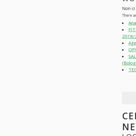
Non ci 
There ar
Ana
FI
2018/2
Age
OPE
SAL
(Bolog
TE
CE
N