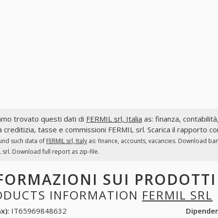
mo trovato questi dati di
FERMIL srl, Italia
as: finanza, contabilità
a creditizia, tasse e commissioni FERMIL srl. Scarica il rapporto c
und such data of
FERMIL srl, Italy
as: finance, accounts, vacancies. Download bank
 srl. Download full report as zip-file.
FORMAZIONI SUI PRODOTT
ODUCTS INFORMATION
FERMIL SRL
x):
IT65969848632
Dipende