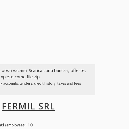
, posti vacanti. Scarica conti bancari, offerte,
ompleto come file zip.
 accounts, tenders, credit history, taxes and fees
I
FERMIL SRL
nti
:
10
(employees)