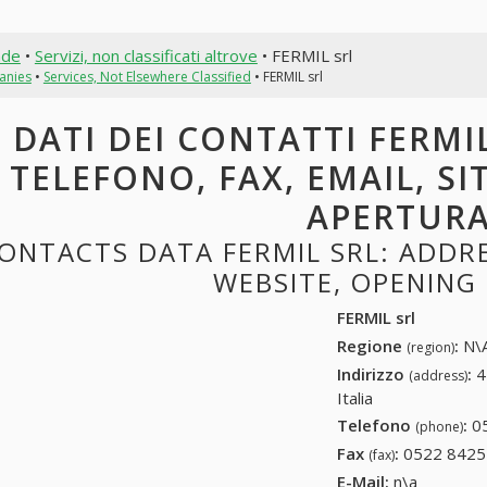
nde
•
Servizi, non classificati altrove
• FERMIL srl
anies
•
Services, Not Elsewhere Classified
• FERMIL srl
DATI DEI CONTATTI FERMIL
TELEFONO, FAX, EMAIL, SI
APERTUR
ONTACTS DATA FERMIL SRL: ADDRES
WEBSITE, OPENING
FERMIL srl
Regione
:
N\A
(region)
Indirizzo
:
4
(address)
Italia
Telefono
:
0
(phone)
Fax
:
0522 8425
(fax)
E-Mail:
n\a