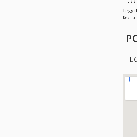
LOO
Leggi 
Read al
P
L