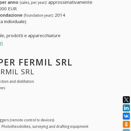
 per anno
:
approssimativamente
(sales, per year)
000 EUR
fondazione
:
2014
(foundation year)
a individuale)
le, prodotti e apparecchiature
rl
 PER FERMIL SRL
ERMIL SRL
tion and distillation
hes
iggers (remote control tv devices)
|
Phototheodolites, surveying and drafting equipment