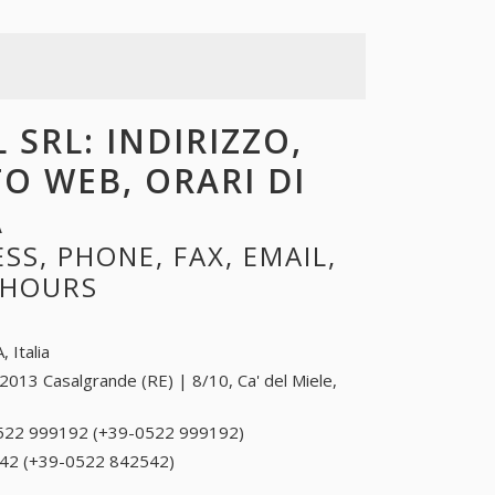
 SRL: INDIRIZZO,
TO WEB, ORARI DI
A
S, PHONE, FAX, EMAIL,
 HOURS
, Italia
2013 Casalgrande (RE) | 8/10, Ca' del Miele,
522 999192 (+39-0522 999192)
0522 999192
(+39-0522
42 (+39-0522 842542)
0522 842542 (+39-0522
999192)
842542)