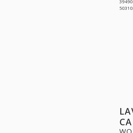
394907
503103
LA
CA
WO