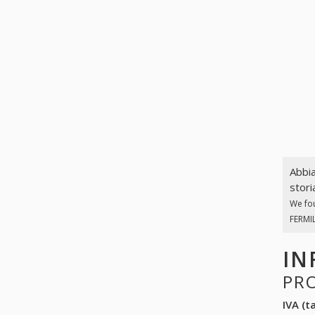
Abbia
stori
We fo
FERMIL
IN
PR
IVA (ta