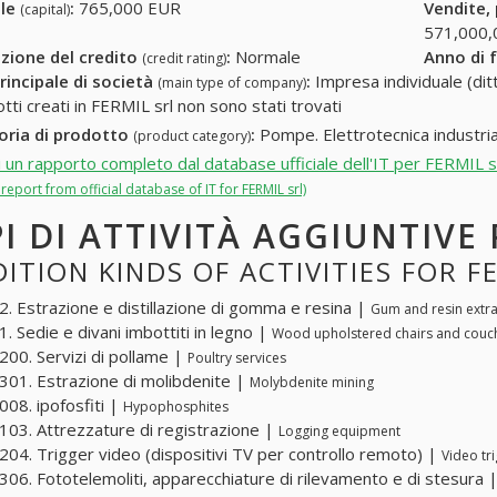
ale
:
765,000 EUR
Vendite,
(capital)
571,000,
zione del credito
:
Normale
Anno di 
(credit rating)
rincipale di società
:
Impresa individuale (ditt
(main type of company)
tti creati in FERMIL srl non sono stati trovati
oria di prodotto
:
Pompe. Elettrotecnica industria
(product category)
i un rapporto completo dal database ufficiale dell'IT per FERMIL s
l report from official database of IT for FERMIL srl)
PI DI ATTIVITÀ AGGIUNTIVE
ITION KINDS OF ACTIVITIES FOR F
. Estrazione e distillazione di gomma e resina |
Gum and resin extrac
. Sedie e divani imbottiti in legno |
Wood upholstered chairs and couc
00. Servizi di pollame |
Poultry services
01. Estrazione di molibdenite |
Molybdenite mining
08. ipofosfiti |
Hypophosphites
03. Attrezzature di registrazione |
Logging equipment
04. Trigger video (dispositivi TV per controllo remoto) |
Video tr
06. Fototelemoliti, apparecchiature di rilevamento e di stesura 