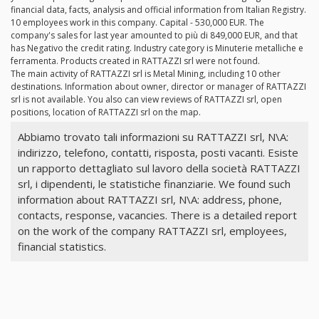
financial data, facts, analysis and official information from Italian Registry.
10 employees work in this company. Capital - 530,000 EUR. The
company's sales for last year amounted to più di 849,000 EUR, and that
has Negativo the credit rating. Industry category is Minuterie metalliche e
ferramenta. Products created in RATTAZZI srl were not found.
The main activity of RATTAZZI srl is Metal Mining, including 10 other
destinations. Information about owner, director or manager of RATTAZZI
srl is not available. You also can view reviews of RATTAZZI srl, open
positions, location of RATTAZZI srl on the map.
Abbiamo trovato tali informazioni su RATTAZZI srl, N\A:
indirizzo, telefono, contatti, risposta, posti vacanti. Esiste
un rapporto dettagliato sul lavoro della società RATTAZZI
srl, i dipendenti, le statistiche finanziarie. We found such
information about RATTAZZI srl, N\A: address, phone,
contacts, response, vacancies. There is a detailed report
on the work of the company RATTAZZI srl, employees,
financial statistics.