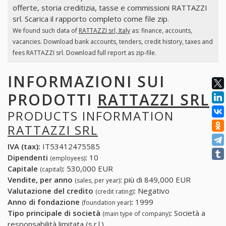
offerte, storia creditizia, tasse e commissioni RATTAZZI
srl. Scarica il rapporto completo come file zip.
We found such data of
RATTAZZI srl, Italy
as: finance, accounts,
vacancies. Download bank accounts, tenders, credit history, taxes and
fees RATTAZZI srl. Download full report as zip-file.
INFORMAZIONI SUI
PRODOTTI
RATTAZZI SRL
PRODUCTS INFORMATION
RATTAZZI SRL
IVA (tax):
IT53412475585
Dipendenti
:
10
(employees)
Capitale
:
530,000 EUR
(capital)
Vendite, per anno
:
più di 849,000 EUR
(sales, per year)
Valutazione del credito
:
Negativo
(credit rating)
Anno di fondazione
:
1999
(foundation year)
Tipo principale di società
:
Società a
(main type of company)
responsabilità limitata (s.r.l.)