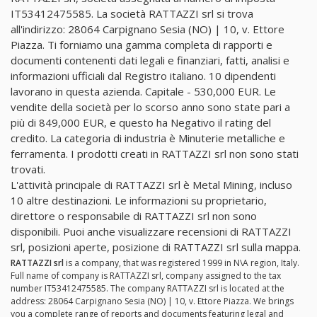
IT53412475585. La società RATTAZZI srl si trova
all'indirizzo: 28064 Carpignano Sesia (NO) | 10, v. Ettore
Piazza. Ti forniamo una gamma completa di rapporti e
documenti contenenti dati legali e finanziari, fatti, analisi e
informazioni ufficiali dal Registro italiano. 10 dipendenti
lavorano in questa azienda. Capitale - 530,000 EUR. Le
vendite della società per lo scorso anno sono state pari a
più di 849,000 EUR, e questo ha Negativo il rating del
credito. La categoria di industria è Minuterie metalliche e
ferramenta. I prodotti creati in RATTAZZI srl non sono stati
trovati.
L'attività principale di RATTAZZI srl è Metal Mining, incluso
10 altre destinazioni. Le informazioni su proprietario,
direttore o responsabile di RATTAZZI srl non sono
disponibili. Puoi anche visualizzare recensioni di RATTAZZI
srl, posizioni aperte, posizione di RATTAZZI srl sulla mappa.
RATTAZZI srl
is a company, that was registered 1999 in N\A region, Italy.
Full name of company is RATTAZZI srl, company assigned to the tax
number IT53412475585. The company RATTAZZI srl is located at the
address: 28064 Carpignano Sesia (NO) | 10, v. Ettore Piazza. We brings
you a complete range of reports and documents featuring legal and