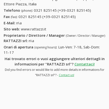
Ettore Piazza, Italia
Telefono
:
0321 825145 (+39-0321 825145)
0321
(phone)
825145
Fax
:
0321 825145 (+39-0321 825145)
0321 825145 (+39-
(fax)
(+39-0321
0321 825145)
E-Mail:
n\a
825145)
Sito web:
www.rattazzi.it
Proprietario / Direttore / Manager
(Owner / Director / Manager)
RATTAZZI srl
:
n\a
Orari di apertura
:
Lun-Ven: 7-18, Sab-Dom:
(opening hours)
11-17
Hai trovato errori o vuoi aggiungere ulteriori dettagli in
informazioni per "RATTAZZI srl"?
Contattaci!
Did you find errors or would like to add more details in informations for
"RATTAZZI srl"? -
Contact us!