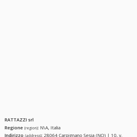
RATTAZZI srl
Regione
:
N\A, Italia
(region)
Indirizzo
:
28064 Carpignano Sesia (NO) | 10, v.
(address)