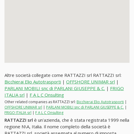
Altre società collegate come RATTAZZI srl RATTAZZI srl:
Bicchierai Elio Autotrasporti
|
OFFSHORE UNIMAR srl
|
PARLANI MOBILI snc di PARLANI GIUSEPPE & C.
|
FRIGO
ITALIA srl
|
F A L C Onsulting
Other related companies as RATTAZZI srl:
Bicchierai Elio Autotrasporti
|
OFFSHORE UNIMAR srl
|
PARLANI MOBILI snc di PARLANI GIUSEPPE & C.
|
FRIGO ITALIA srl
|
F A L C Onsulting
RATTAZZI srl
è un'azienda, che è stata registrata 1999 nella
regione N\A, Italia. Il nome completo della società è
RATTAZZI srl, società assegnata al numero di imposta