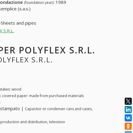
fondazione
:
1989
(foundation year)
emplice (s.a.s.)
^Sheets and pipes
 S.R.L.
PER POLYFLEX S.R.L.
LYFLEX S.R.L.
stakes: wood
ic covered paper: made from purchased materials
s
o stampato |
Capacitor or condenser cans and cases,
production and distribution, television