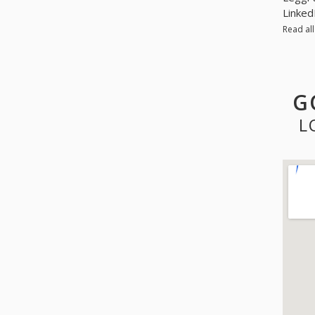
Linked
Read al
G
L