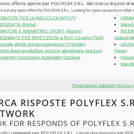
sono offerte aperte per POLYFLEX S.R.L.. Alla ricerca di posti di la
re not any open offers for POLYFLEX S.R.L.. Looking for open vacancies in othe
ERATORI PER LA RACCOLTA RIFIUTI
FARMA
RENZIATA (Roma)
Manut
MATORI E ANIMATRICI SPORT (Nuoro)
RICER
EGNANTE PER RIPETIZIONI a Forl?-Cesena (Forlì)
Industriali
sonale anche prima esperienza (Treviglio)
SALDA
etto linee produttive settore alimentare (Arezzo)
Piave)
sulente Funzionario Aziendale (Catania)
Housek
Macell
Trova lavoro adesso!
(Find out 
RCA RISPOSTE POLYFLEX S.R
ETWORK
K FOR RESPONDS OF POLYFLEX S.R
tutti i commenti per
POLYFLEX S.R.L.
. Lascia una risposta per
POLY