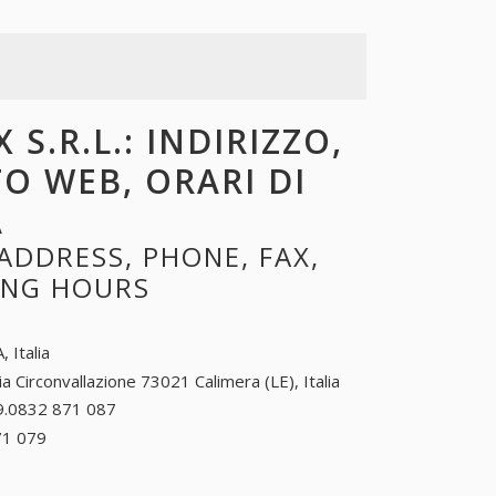
S.R.L.: INDIRIZZO,
TO WEB, ORARI DI
A
ADDRESS, PHONE, FAX,
NING HOURS
, Italia
ia Circonvallazione 73021 Calimera (LE), Italia
9.0832 871 087
39.0832 871 087
71 079
39.0832 871 079