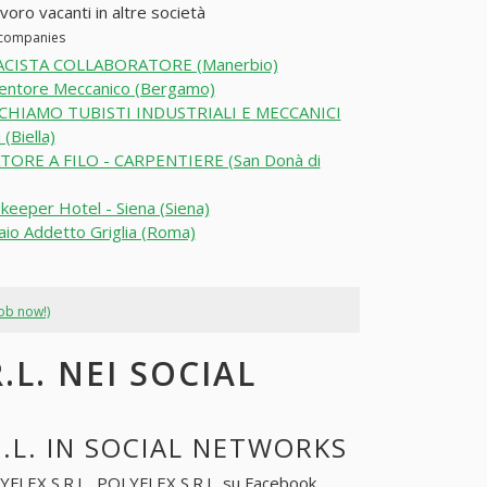
voro vacanti in altre società
r companies
CISTA COLLABORATORE (Manerbio)
entore Meccanico (Bergamo)
CHIAMO TUBISTI INDUSTRIALI E MECCANICI
 (Biella)
TORE A FILO - CARPENTIERE (San Donà di
eeper Hotel - Siena (Siena)
aio Addetto Griglia (Roma)
job now!)
.L. NEI SOCIAL
.L. IN SOCIAL NETWORKS
FLEX S.R.L.
. POLYFLEX S.R.L. su Facebook,