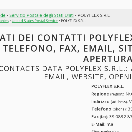
nde
•
Servizio Postale degli Stati Uniti
• POLYFLEX S.R.L.
anies
•
United States Postal Service
• POLYFLEX S.R.L.
ATI DEI CONTATTI POLYFLEX 
TELEFONO, FAX, EMAIL, SI
APERTUR
CONTACTS DATA POLYFLEX S.R.L.: 
EMAIL, WEBSITE, OPE
POLYFLEX S.R.L.
Regione
:
N\A
(region)
Indirizzo
:
V
(address)
Telefono
:
3
(phone)
Fax
:
39.0832 8
(fax)
E-Mail:
n\a
Sito web:
n\a