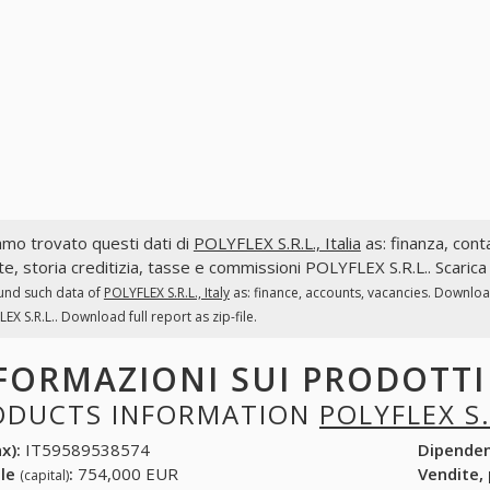
mo trovato questi dati di
POLYFLEX S.R.L., Italia
as: finanza, conta
te, storia creditizia, tasse e commissioni POLYFLEX S.R.L.. Scarica
und such data of
POLYFLEX S.R.L., Italy
as: finance, accounts, vacancies. Downloa
EX S.R.L.. Download full report as zip-file.
FORMAZIONI SUI PRODOTT
ODUCTS INFORMATION
POLYFLEX S.
x):
IT59589538574
Dipende
ale
:
754,000 EUR
Vendite,
(capital)