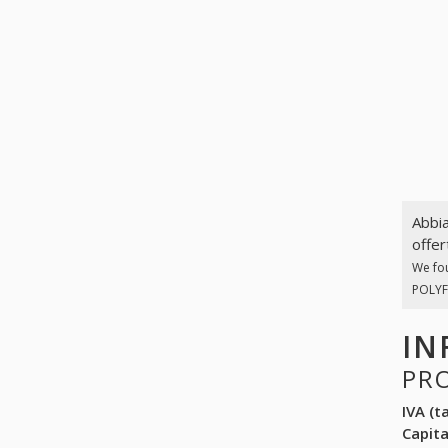
Abbia
offer
We fo
POLYFL
IN
PR
IVA (ta
Capit