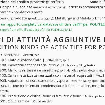
zione del credito
:
Perfetto
Anno di 
(credit rating)
rincipale di società
:
Società in accomandita s
(main type of company)
rawing - non-ferrous metal
oria di prodotto
:
Metallurgy and Metalworking^
(product category)
i un rapporto completo dal database ufficiale dell'IT per POLYFLEX
l report from official database of IT for POLYFLEX S.R.L.)
PI DI ATTIVITÀ AGGIUNTIVE 
ITION KINDS OF ACTIVITIES FOR PO
. Aerei, nca |
Aircraft, nec
02. Filato di cotone filato |
Cotton yarn, spun
08. Imbottitura tappezzeria, tessile |
Upholstery filling, textile
0. Manici, pali, tasselli e paletti: legno |
Handles, poles, dowels and 
05. Carta metallizzata: realizzata con materiali acquistati |
Metall
05. Apparecchi di riscaldamento a vapore |
Steam heating apparatu
03. Lattine o contenitori condensatore o condensatore, metall
d metal
06. Produzione e distribuzione di film, televisione |
Motion picture 
501. Cloud semina |
Cloud seeding