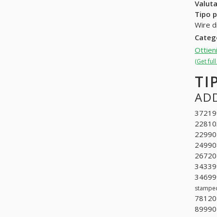
Valuta
Tipo p
Wire d
Categ
Ottien
(Get ful
TI
ADD
372199
228103
229901
2499080
267201
343399
346999
stampe
781201
89990