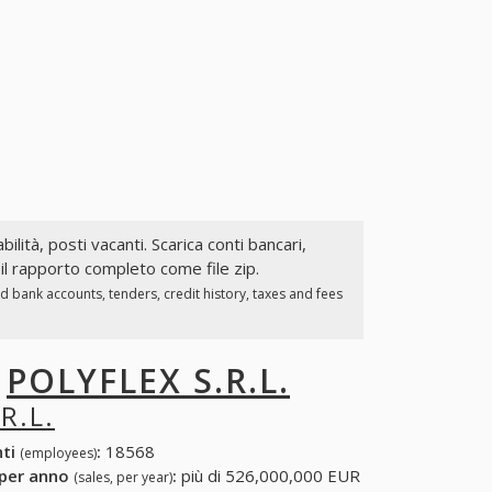
bilità, posti vacanti. Scarica conti bancari,
 il rapporto completo come file zip.
d bank accounts, tenders, credit history, taxes and fees
I
POLYFLEX S.R.L.
R.L.
nti
:
18568
(employees)
 per anno
:
più di 526,000,000 EUR
(sales, per year)