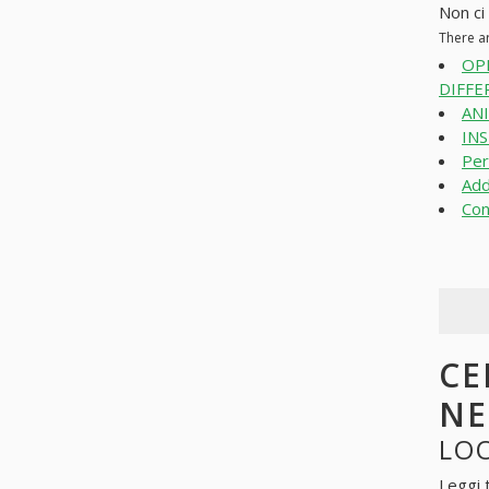
Non ci 
There a
OP
DIFFE
ANI
INS
Per
Add
Con
CE
N
LOO
Leggi 