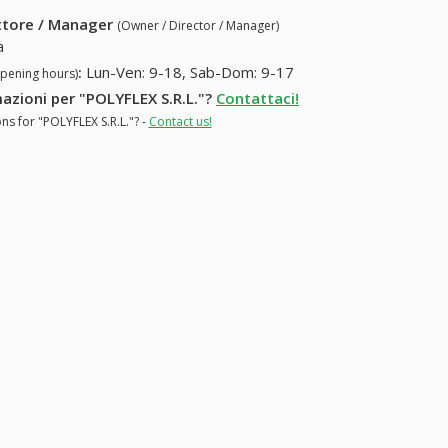
ettore / Manager
(Owner / Director / Manager)
a
:
Lun-Ven: 9-18, Sab-Dom: 9-17
opening hours)
mazioni per "POLYFLEX S.R.L."?
Contattaci!
ns for "POLYFLEX S.R.L."? -
Contact us!