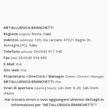
METALLURGICA BRANCHETTI
Regione
:
Roma, Italia
(region)
Indirizzo
:
103, Via Larciano 47021 Bagno Di
(address)
Romagna (FC), Italia
Telefono
:
39.0543 917 340
39.0543 917 340
(phone)
Fax
:
39.0543 918 693
39.0543 918 693
(fax)
E-Mail:
n\a
Sito web:
n\a
Proprietario / Direttore / Manager
(Owner / Director / Manager)
METALLURGICA BRANCHETTI
:
n\a
Orari di apertura
:
Lun-Ven: 9-20, Sab-Dom:
(opening hours)
chiuso
Hai trovato errori o vuoi aggiungere ulteriori dettagli in
informazioni per "METALLURGICA BRANCHETTI"?