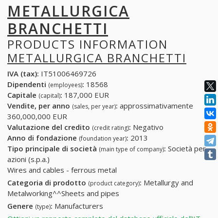
METALLURGICA
BRANCHETTI
PRODUCTS INFORMATION
METALLURGICA BRANCHETTI
IVA (tax):
IT51006469726
Dipendenti
:
18568
(employees)
Capitale
:
187,000 EUR
(capital)
Vendite, per anno
:
approssimativamente
(sales, per year)
360,000,000 EUR
Valutazione del credito
:
Negativo
(credit rating)
Anno di fondazione
:
2013
(foundation year)
Tipo principale di società
:
Società per
(main type of company)
azioni (s.p.a.)
Wires and cables - ferrous metal
Categoria di prodotto
:
Metallurgy and
(product category)
Metalworking^^Sheets and pipes
Genere
:
Manufacturers
(type)