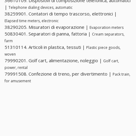
36610109. Dispositivi di composizione telefonica, automatici
|
Telephone dialing devices, automatic
38259901. Contatori di tempo trascorso, elettronici |
Elapsed time meters, electronic
38290205. Misuratori di evaporazione |
Evaporation meters
50830401. Separatori di panna, fattoria |
Cream separators,
farm
51310114. Articoli in plastica, tessuti |
Plastic piece goods,
woven
79990201. Golf cart, alimentazione, noleggio |
Golf cart,
power, rental
79991508. Confezione di treno, per divertimento |
Pack train,
for amusement