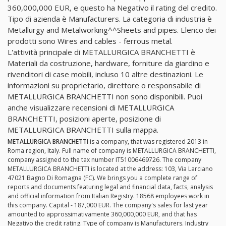
360,000,000 EUR, e questo ha Negativo il rating del credito.
Tipo di azienda è Manufacturers. La categoria di industria è
Metallurgy and Metalworking^^Sheets and pipes. Elenco dei
prodotti sono Wires and cables - ferrous metal.
L'attività principale di METALLURGICA BRANCHETTI è
Materiali da costruzione, hardware, forniture da giardino e
rivenditori di case mobili, incluso 10 altre destinazioni. Le
informazioni su proprietario, direttore o responsabile di
METALLURGICA BRANCHETTI non sono disponibili. Puoi
anche visualizzare recensioni di METALLURGICA
BRANCHETTI, posizioni aperte, posizione di
METALLURGICA BRANCHETTI sulla mappa.
METALLURGICA BRANCHETTI
is a company, that was registered 2013 in
Roma region, Italy. Full name of company is METALLURGICA BRANCHETTI,
company assigned to the tax number IT51006469726. The company
METALLURGICA BRANCHETTI is located at the address: 103, Via Larciano
47021 Bagno Di Romagna (FC). We brings you a complete range of
reports and documents featuring legal and financial data, facts, analysis
and official information from Italian Registry. 18568 employees work in
this company. Capital - 187,000 EUR. The company's sales for last year
amounted to approssimativamente 360,000,000 EUR, and that has
Negativo the credit rating. Type of company is Manufacturers. Industry