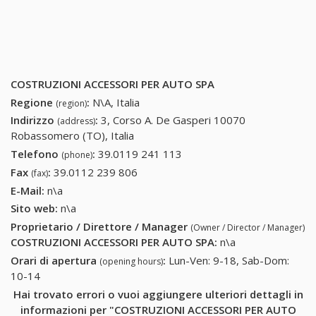
COSTRUZIONI ACCESSORI PER AUTO SPA
Regione
:
N\A, Italia
(region)
Indirizzo
:
3, Corso A. De Gasperi 10070
(address)
Robassomero (TO), Italia
Telefono
:
39.0119 241 113
39.0119 241 113
(phone)
Fax
:
39.0112 239 806
39.0112 239 806
(fax)
E-Mail:
n\a
Sito web:
n\a
Proprietario / Direttore / Manager
(Owner / Director / Manager)
COSTRUZIONI ACCESSORI PER AUTO SPA
:
n\a
Orari di apertura
:
Lun-Ven: 9-18, Sab-Dom:
(opening hours)
10-14
Hai trovato errori o vuoi aggiungere ulteriori dettagli in
informazioni per "COSTRUZIONI ACCESSORI PER AUTO