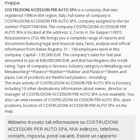
mappa.
COSTRUZIONI ACCESSORI PER AUTO SPA
is a company, that was
registered 1996 in N\A region, Italy. Full name of company is
COSTRUZIONI ACCESSORI PER AUTO SPA, company assigned to the tax
number IT62077941894. The company COSTRUZIONI ACCESSORI PER
AUTO SPA is located at the address: 3, Corso A. De Gasperi 10070
Robassomero (TO). We brings you a complete range of reports and
documents featuring legal and financial data, facts, analysis and official
information from Italian Registry. 51 - 100 employees work in this
company. Capital - 135,000 EUR. The company's sales for last year
amounted to più di 840,000,000 EUR, and that has Negativo the credit
rating. Type of company is Services. Industry category is Metallurgy and
Metalworking^^Plastics^^Rubber^^Rubber and Plastics^^Sheets and
pipes. List of products are Reinforced plastics - moulding.
The main activity of COSTRUZIONI ACCESSORI PER AUTO SPA is Forestry,
including 10 other destinations. Information about owner, director or
manager of COSTRUZIONI ACCESSORI PER AUTO SPA is not available. You
also can view reviews of COSTRUZIONI ACCESSORI PER AUTO SPA, open
positions, location of COSTRUZIONI ACCESSORI PER AUTO SPA on the
map.
Abbiamo trovato tali informazioni su COSTRUZIONI
ACCESSORI PER AUTO SPA, N\A: indirizzo, telefono,
contatti, risposta, posti vacanti. Esiste un rapporto