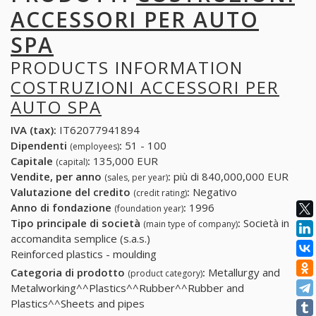
ACCESSORI PER AUTO
SPA
PRODUCTS INFORMATION
COSTRUZIONI ACCESSORI PER
AUTO SPA
IVA (tax):
IT62077941894
Dipendenti
:
51 - 100
(employees)
Capitale
:
135,000 EUR
(capital)
Vendite, per anno
:
più di 840,000,000 EUR
(sales, per year)
Valutazione del credito
:
Negativo
(credit rating)
Anno di fondazione
:
1996
(foundation year)
Tipo principale di società
:
Società in
(main type of company)
accomandita semplice (s.a.s.)
Reinforced plastics - moulding
Categoria di prodotto
:
Metallurgy and
(product category)
Metalworking^^Plastics^^Rubber^^Rubber and
Plastics^^Sheets and pipes