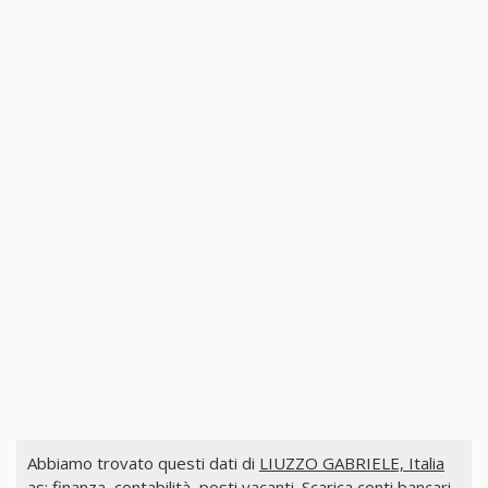
Abbiamo trovato questi dati di
LIUZZO GABRIELE, Italia
as: finanza, contabilità, posti vacanti. Scarica conti bancari,