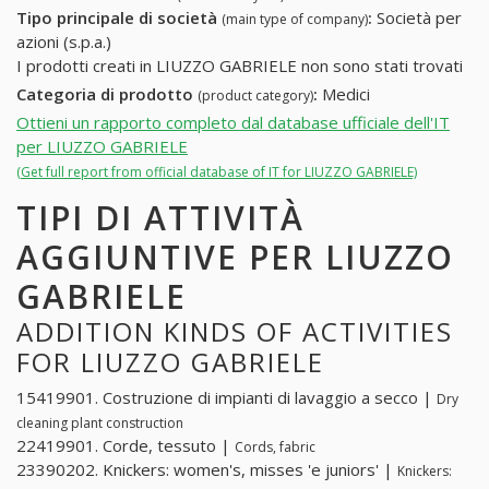
Tipo principale di società
:
Società per
(main type of company)
azioni (s.p.a.)
I prodotti creati in LIUZZO GABRIELE non sono stati trovati
Categoria di prodotto
:
Medici
(product category)
Ottieni un rapporto completo dal database ufficiale dell'IT
per LIUZZO GABRIELE
(Get full report from official database of IT for LIUZZO GABRIELE)
TIPI DI ATTIVITÀ
AGGIUNTIVE PER LIUZZO
GABRIELE
ADDITION KINDS OF ACTIVITIES
FOR LIUZZO GABRIELE
15419901. Costruzione di impianti di lavaggio a secco |
Dry
cleaning plant construction
22419901. Corde, tessuto |
Cords, fabric
23390202. Knickers: women's, misses 'e juniors' |
Knickers: