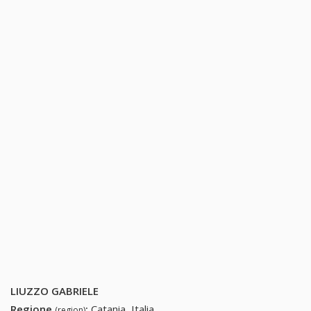
LIUZZO GABRIELE
Regione
:
Catania, Italia
(region)