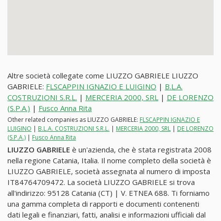
Altre società collegate come LIUZZO GABRIELE LIUZZO
GABRIELE:
FLSCAPPIN IGNAZIO E LUIGINO
|
B.L.A.
COSTRUZIONI S.R.L.
|
MERCERIA 2000, SRL
|
DE LORENZO
(S.P.A.)
|
Fusco Anna Rita
Other related companies as LIUZZO GABRIELE:
FLSCAPPIN IGNAZIO E
LUIGINO
|
B.L.A. COSTRUZIONI S.R.L.
|
MERCERIA 2000, SRL
|
DE LORENZO
(S.P.A.)
|
Fusco Anna Rita
LIUZZO GABRIELE
è un'azienda, che è stata registrata 2008
nella regione Catania, Italia. Il nome completo della società è
LIUZZO GABRIELE, società assegnata al numero di imposta
IT84764709472. La società LIUZZO GABRIELE si trova
all'indirizzo: 95128 Catania (CT) | V. ETNEA 688. Ti forniamo
una gamma completa di rapporti e documenti contenenti
dati legali e finanziari, fatti, analisi e informazioni ufficiali dal