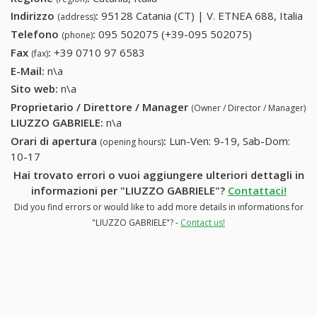
Indirizzo
:
95128 Catania (CT) | V. ETNEA 688, Italia
(address)
Telefono
:
095 502075 (+39-095 502075)
095 502075
(phone)
(+39-095
Fax
:
+39 0710 97 6583
+39 0710 97 6583
(fax)
502075)
E-Mail:
n\a
Sito web:
n\a
Proprietario / Direttore / Manager
(Owner / Director / Manager)
LIUZZO GABRIELE
:
n\a
Orari di apertura
:
Lun-Ven: 9-19, Sab-Dom:
(opening hours)
10-17
Hai trovato errori o vuoi aggiungere ulteriori dettagli in
informazioni per "LIUZZO GABRIELE"?
Contattaci!
Did you find errors or would like to add more details in informations for
"LIUZZO GABRIELE"? -
Contact us!