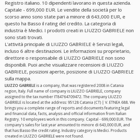
Registro italiano. 10 dipendenti lavorano in questa azienda.
Capitale - 699,000 EUR. Le vendite della società per lo
scorso anno sono state pari a minore di 643,000 EUR, e
questo ha Basso il rating del credito. La categoria di
industria è Medici. I prodotti creati in LIUZZO GABRIELE non
sono stati trovati.
L'attività principale di LIUZZO GABRIELE è Servizi legali,
incluso 6 altre destinazioni. Le informazioni su proprietario,
direttore o responsabile di LIUZZO GABRIELE non sono
disponibili. Puoi anche visualizzare recensioni di LIUZZO
GABRIELE, posizioni aperte, posizione di LIUZZO GABRIELE
sulla mappa.
LIUZZO GABRIELE
is a company, that was registered 2008 in Catania
region, Italy. Full name of company is LIUZZO GABRIELE, company
assigned to the tax number IT84764709472. The company LIUZZO
GABRIELE is located at the address: 95128 Catania (CT) | V. ETNEA 688. We
brings you a complete range of reports and documents featuring legal
and financial data, facts, analysis and official information from Italian
Registry. 10 employees work in this company. Capital - 699,000 EUR. The
company's sales for last year amounted to minore di 643,000 EUR, and
that has Basso the credit rating. Industry category is Medici. Products
created in LIUZZO GABRIELE were not found.