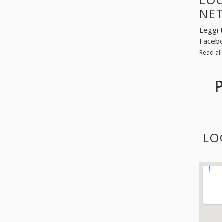
NE
Leggi 
Facebo
Read al
LO