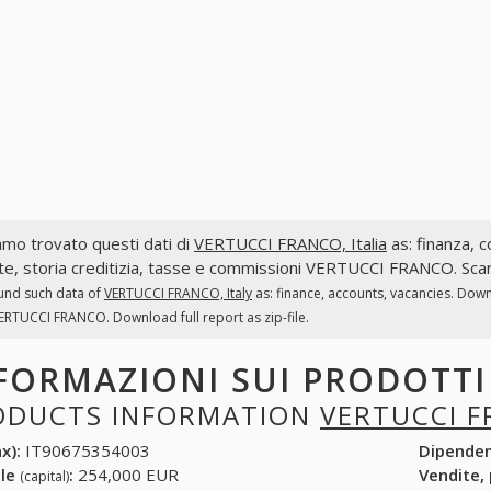
mo trovato questi dati di
VERTUCCI FRANCO, Italia
as: finanza, co
te, storia creditizia, tasse e commissioni VERTUCCI FRANCO. Scari
und such data of
VERTUCCI FRANCO, Italy
as: finance, accounts, vacancies. Down
ERTUCCI FRANCO. Download full report as zip-file.
FORMAZIONI SUI PRODOTT
ODUCTS INFORMATION
VERTUCCI 
x):
IT90675354003
Dipende
ale
:
254,000 EUR
Vendite,
(capital)