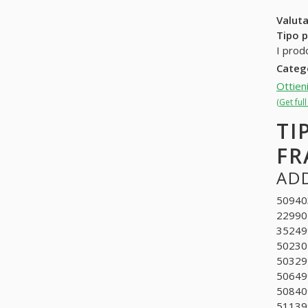
Valuta
Tipo p
I prod
Categ
Ottien
(Get ful
TI
FR
ADD
509403
229905
352499
502304
503299
506499
508409
511399