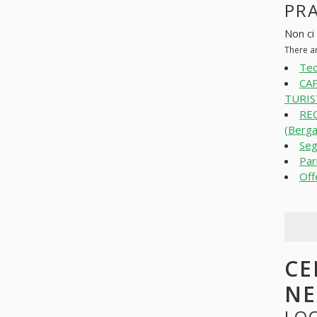
PR
Non ci
There a
Tec
CA
TURIST
REC
(Berg
Seg
Par
Off
CE
N
LOO