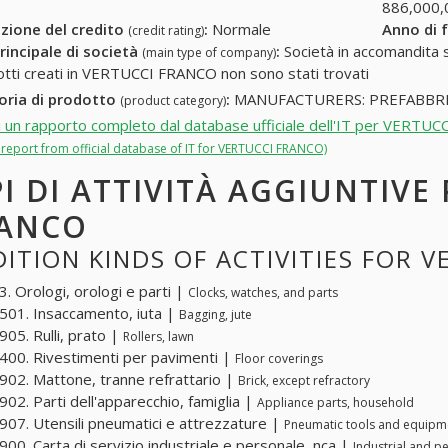
886,000,
zione del credito
:
Normale
Anno di 
(credit rating)
rincipale di società
:
Società in accomandita s
(main type of company)
otti creati in VERTUCCI FRANCO non sono stati trovati
oria di prodotto
:
MANUFACTURERS: PREFABBRI
(product category)
i un rapporto completo dal database ufficiale dell'IT per VERTU
l report from official database of IT for VERTUCCI FRANCO)
PI DI ATTIVITÀ AGGIUNTIVE
ANCO
ITION KINDS OF ACTIVITIES FOR 
. Orologi, orologi e parti |
Clocks, watches, and parts
01. Insaccamento, iuta |
Bagging, jute
05. Rulli, prato |
Rollers, lawn
00. Rivestimenti per pavimenti |
Floor coverings
02. Mattone, tranne refrattario |
Brick, except refractory
02. Parti dell'apparecchio, famiglia |
Appliance parts, household
07. Utensili pneumatici e attrezzature |
Pneumatic tools and equipm
00. Carta di servizio industriale e personale, nca |
Industrial and p