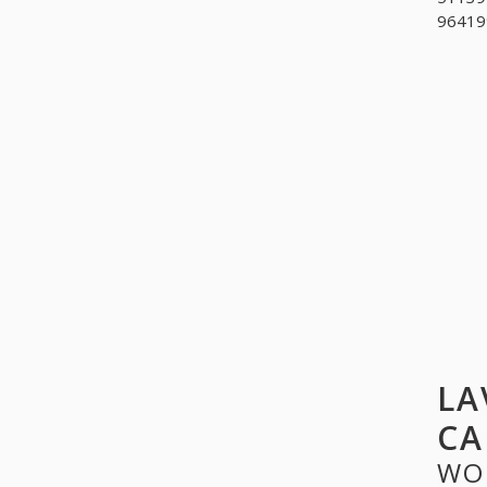
964199
LA
CA
WO