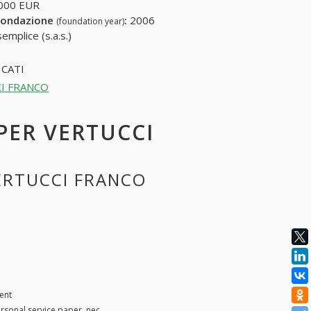
000 EUR
fondazione
:
2006
(foundation year)
emplice (s.a.s.)
CATI
CCI FRANCO
 PER VERTUCCI
VERTUCCI FRANCO
ent
ersonal service paper, nec