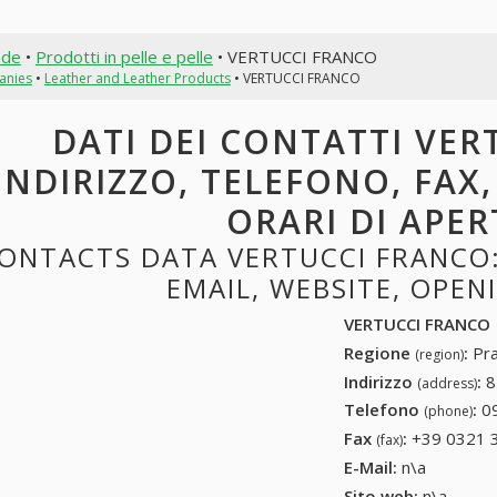
nde
•
Prodotti in pelle e pelle
• VERTUCCI FRANCO
anies
•
Leather and Leather Products
• VERTUCCI FRANCO
DATI DEI CONTATTI VER
INDIRIZZO, TELEFONO, FAX,
ORARI DI APE
ONTACTS DATA VERTUCCI FRANCO:
EMAIL, WEBSITE, OPE
VERTUCCI FRANCO
Regione
:
Pra
(region)
Indirizzo
:
8
(address)
Telefono
:
0
(phone)
Fax
:
+39 0321 
(fax)
E-Mail:
n\a
Sito web:
n\a