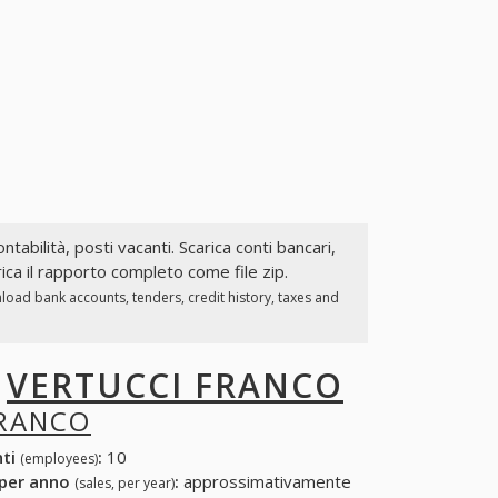
ntabilità, posti vacanti. Scarica conti bancari,
ca il rapporto completo come file zip.
load bank accounts, tenders, credit history, taxes and
I
VERTUCCI FRANCO
FRANCO
nti
:
10
(employees)
 per anno
:
approssimativamente
(sales, per year)