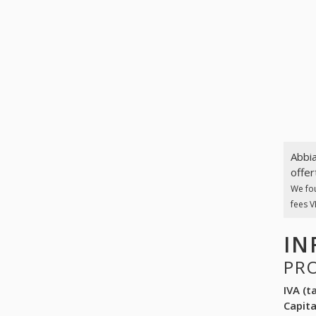
Abbia
offer
We fo
fees V
IN
PR
IVA (ta
Capit