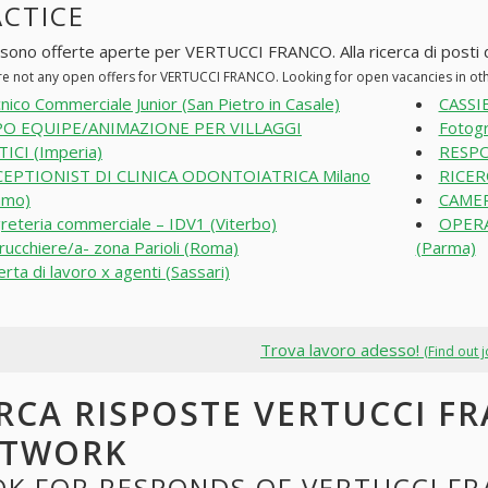
ACTICE
 sono offerte aperte per VERTUCCI FRANCO. Alla ricerca di posti di
re not any open offers for VERTUCCI FRANCO. Looking for open vacancies in o
nico Commerciale Junior (San Pietro in Casale)
CASSI
PO EQUIPE/ANIMAZIONE PER VILLAGGI
Fotogra
ICI (Imperia)
RESPO
EPTIONIST DI CLINICA ODONTOIATRICA Milano
RICER
amo)
CAMER
reteria commerciale – IDV1 (Viterbo)
OPER
rucchiere/a- zona Parioli (Roma)
(Parma)
erta di lavoro x agenti (Sassari)
Trova lavoro adesso!
(Find out 
RCA RISPOSTE VERTUCCI FR
ETWORK
K FOR RESPONDS OF VERTUCCI FR