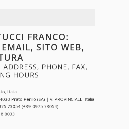
TUCCI FRANCO:
 EMAIL, SITO WEB,
RTURA
 ADDRESS, PHONE, FAX,
NING HOURS
to, Italia
4030 Prato Perillo (SA) | V. PROVINCIALE, Italia
975 73054 (+39-0975 73054)
0975 73054 (+39-
0975 73054)
38 8033
+39 0321 38 8033