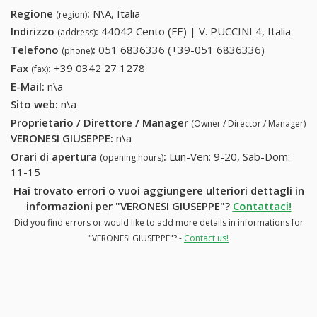
Regione
:
N\A, Italia
(region)
Indirizzo
:
44042 Cento (FE) | V. PUCCINI 4, Italia
(address)
Telefono
:
051 6836336 (+39-051 6836336)
051
(phone)
6836336
Fax
:
+39 0342 27 1278
+39 0342 27 1278
(fax)
(+39-051
E-Mail:
n\a
6836336)
Sito web:
n\a
Proprietario / Direttore / Manager
(Owner / Director / Manager)
VERONESI GIUSEPPE
:
n\a
Orari di apertura
:
Lun-Ven: 9-20, Sab-Dom:
(opening hours)
11-15
Hai trovato errori o vuoi aggiungere ulteriori dettagli in
informazioni per "VERONESI GIUSEPPE"?
Contattaci!
Did you find errors or would like to add more details in informations for
"VERONESI GIUSEPPE"? -
Contact us!