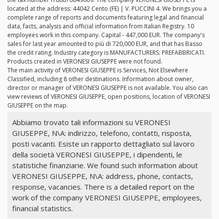
located at the address: 44042 Cento (FE) | V. PUCCINI 4. We brings you a
complete range of reports and documents featuring legal and financial
data, facts, analysis and official information from Italian Registry. 10
employees work in this company. Capital - 447,000 EUR. The company's
sales for last year amounted to più di 720,000 EUR, and that has Basso
the credit rating. Industry category is MANUFACTURERS: PREFABBRICATI.
Products created in VERONESI GIUSEPPE were not found.
The main activity of VERONESI GIUSEPPE is Services, Not Elsewhere
Classified, including 8 other destinations. Information about owner,
director or manager of VERONESI GIUSEPPE is not available. You also can
view reviews of VERONESI GIUSEPPE, open positions, location of VERONESI
GIUSEPPE on the map.
Abbiamo trovato tali informazioni su VERONESI
GIUSEPPE, N\A: indirizzo, telefono, contatti, risposta,
posti vacanti. Esiste un rapporto dettagliato sul lavoro
della società VERONESI GIUSEPPE, i dipendenti, le
statistiche finanziarie. We found such information about
VERONESI GIUSEPPE, N\A: address, phone, contacts,
response, vacancies. There is a detailed report on the
work of the company VERONESI GIUSEPPE, employees,
financial statistics.