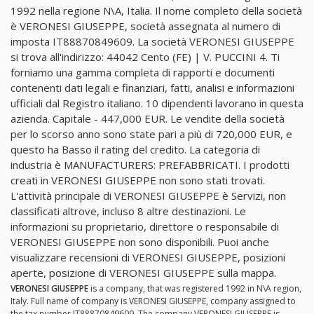
1992 nella regione N\A, Italia. Il nome completo della società
è VERONESI GIUSEPPE, società assegnata al numero di
imposta IT88870849609. La società VERONESI GIUSEPPE
si trova all'indirizzo: 44042 Cento (FE) | V. PUCCINI 4. Ti
forniamo una gamma completa di rapporti e documenti
contenenti dati legali e finanziari, fatti, analisi e informazioni
ufficiali dal Registro italiano. 10 dipendenti lavorano in questa
azienda. Capitale - 447,000 EUR. Le vendite della società
per lo scorso anno sono state pari a più di 720,000 EUR, e
questo ha Basso il rating del credito. La categoria di
industria è MANUFACTURERS: PREFABBRICATI. I prodotti
creati in VERONESI GIUSEPPE non sono stati trovati.
L'attività principale di VERONESI GIUSEPPE è Servizi, non
classificati altrove, incluso 8 altre destinazioni. Le
informazioni su proprietario, direttore o responsabile di
VERONESI GIUSEPPE non sono disponibili. Puoi anche
visualizzare recensioni di VERONESI GIUSEPPE, posizioni
aperte, posizione di VERONESI GIUSEPPE sulla mappa.
VERONESI GIUSEPPE
is a company, that was registered 1992 in N\A region,
Italy. Full name of company is VERONESI GIUSEPPE, company assigned to
the tax number IT88870849609. The company VERONESI GIUSEPPE is