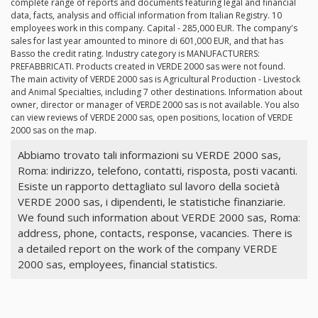
complete range of reports and documents featuring legal and financial
data, facts, analysis and official information from Italian Registry. 10
employees work in this company. Capital - 285,000 EUR. The company's
sales for last year amounted to minore di 601,000 EUR, and that has
Basso the credit rating. Industry category is MANUFACTURERS:
PREFABBRICATI. Products created in VERDE 2000 sas were not found.
The main activity of VERDE 2000 sas is Agricultural Production - Livestock
and Animal Specialties, including 7 other destinations. Information about
owner, director or manager of VERDE 2000 sas is not available. You also
can view reviews of VERDE 2000 sas, open positions, location of VERDE
2000 sas on the map.
Abbiamo trovato tali informazioni su VERDE 2000 sas,
Roma: indirizzo, telefono, contatti, risposta, posti vacanti.
Esiste un rapporto dettagliato sul lavoro della società
VERDE 2000 sas, i dipendenti, le statistiche finanziarie.
We found such information about VERDE 2000 sas, Roma:
address, phone, contacts, response, vacancies. There is
a detailed report on the work of the company VERDE
2000 sas, employees, financial statistics.