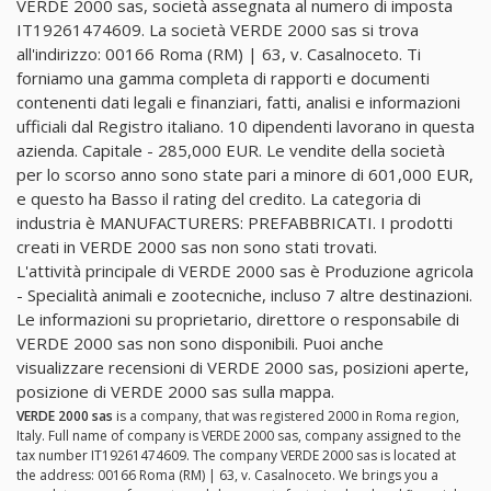
VERDE 2000 sas, società assegnata al numero di imposta
IT19261474609. La società VERDE 2000 sas si trova
all'indirizzo: 00166 Roma (RM) | 63, v. Casalnoceto. Ti
forniamo una gamma completa di rapporti e documenti
contenenti dati legali e finanziari, fatti, analisi e informazioni
ufficiali dal Registro italiano. 10 dipendenti lavorano in questa
azienda. Capitale - 285,000 EUR. Le vendite della società
per lo scorso anno sono state pari a minore di 601,000 EUR,
e questo ha Basso il rating del credito. La categoria di
industria è MANUFACTURERS: PREFABBRICATI. I prodotti
creati in VERDE 2000 sas non sono stati trovati.
L'attività principale di VERDE 2000 sas è Produzione agricola
- Specialità animali e zootecniche, incluso 7 altre destinazioni.
Le informazioni su proprietario, direttore o responsabile di
VERDE 2000 sas non sono disponibili. Puoi anche
visualizzare recensioni di VERDE 2000 sas, posizioni aperte,
posizione di VERDE 2000 sas sulla mappa.
VERDE 2000 sas
is a company, that was registered 2000 in Roma region,
Italy. Full name of company is VERDE 2000 sas, company assigned to the
tax number IT19261474609. The company VERDE 2000 sas is located at
the address: 00166 Roma (RM) | 63, v. Casalnoceto. We brings you a