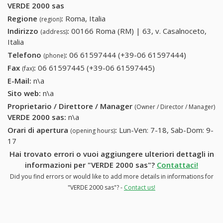
VERDE 2000 sas
Regione
:
Roma, Italia
(region)
Indirizzo
:
00166 Roma (RM) | 63, v. Casalnoceto,
(address)
Italia
Telefono
:
06 61597444 (+39-06 61597444)
06
(phone)
61597444
Fax
:
06 61597445 (+39-06 61597445)
06 61597445 (+39-
(fax)
(+39-06
06 61597445)
E-Mail:
n\a
61597444
Sito web:
n\a
Proprietario / Direttore / Manager
(Owner / Director / Manager)
VERDE 2000 sas
:
n\a
Orari di apertura
:
Lun-Ven: 7-18, Sab-Dom: 9-
(opening hours)
17
Hai trovato errori o vuoi aggiungere ulteriori dettagli in
informazioni per "VERDE 2000 sas"?
Contattaci!
Did you find errors or would like to add more details in informations for
"VERDE 2000 sas"? -
Contact us!