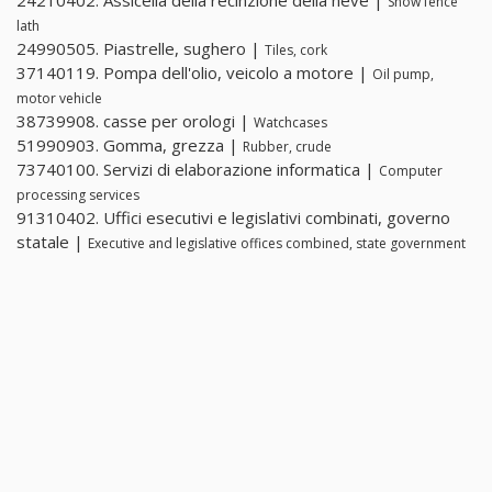
24210402. Assicella della recinzione della neve |
Snow fence
lath
24990505. Piastrelle, sughero |
Tiles, cork
37140119. Pompa dell'olio, veicolo a motore |
Oil pump,
motor vehicle
38739908. casse per orologi |
Watchcases
51990903. Gomma, grezza |
Rubber, crude
73740100. Servizi di elaborazione informatica |
Computer
processing services
91310402. Uffici esecutivi e legislativi combinati, governo
statale |
Executive and legislative offices combined, state government