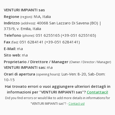
VENTURI IMPIANTI sas
Regione
:
N\A, Italia
(region)
Indirizzo
:
40068 San Lazzaro Di Savena (BO) |
(address)
373/9, v. Emilia, Italia
Telefono
:
051 6255165 (+39-051 6255165)
051
(phone)
6255165
Fax
:
051 6284141 (+39-051 6284141)
051 6284141 (+39-
(fax)
(+39-051
051 6284141)
E-Mail:
n\a
6255165)
Sito web:
n\a
Proprietario / Direttore / Manager
(Owner / Director / Manager)
VENTURI IMPIANTI sas
:
n\a
Orari di apertura
:
Lun-Ven: 8-20, Sab-Dom:
(opening hours)
10-15
Hai trovato errori o vuoi aggiungere ulteriori dettagli in
informazioni per "VENTURI IMPIANTI sas"?
Contattaci!
Did you find errors or would like to add more details in informations for
"VENTURI IMPIANTI sas"? -
Contact us!