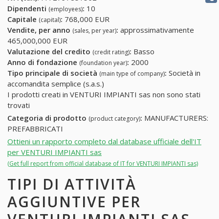
Dipendenti
:
10
(employees)
Capitale
:
768,000 EUR
(capital)
Vendite, per anno
:
approssimativamente
(sales, per year)
465,000,000 EUR
Valutazione del credito
:
Basso
(credit rating)
Anno di fondazione
:
2000
(foundation year)
Tipo principale di società
:
Società in
(main type of company)
accomandita semplice (s.a.s.)
I prodotti creati in VENTURI IMPIANTI sas non sono stati
trovati
Categoria di prodotto
:
MANUFACTURERS:
(product category)
PREFABBRICATI
Ottieni un rapporto completo dal database ufficiale dell'IT
per VENTURI IMPIANTI sas
(Get full report from official database of IT for VENTURI IMPIANTI sas)
TIPI DI ATTIVITÀ
AGGIUNTIVE PER