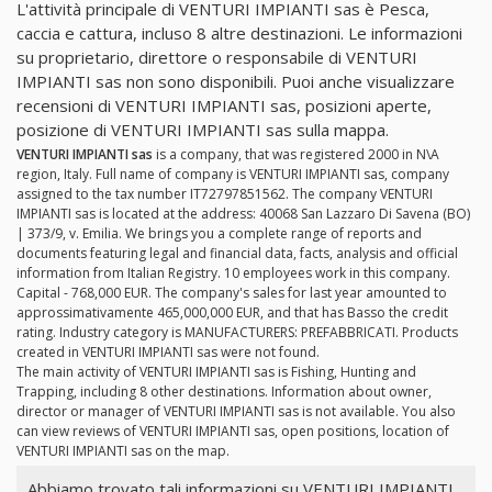
L'attività principale di VENTURI IMPIANTI sas è Pesca,
caccia e cattura, incluso 8 altre destinazioni. Le informazioni
su proprietario, direttore o responsabile di VENTURI
IMPIANTI sas non sono disponibili. Puoi anche visualizzare
recensioni di VENTURI IMPIANTI sas, posizioni aperte,
posizione di VENTURI IMPIANTI sas sulla mappa.
VENTURI IMPIANTI sas
is a company, that was registered 2000 in N\A
region, Italy. Full name of company is VENTURI IMPIANTI sas, company
assigned to the tax number IT72797851562. The company VENTURI
IMPIANTI sas is located at the address: 40068 San Lazzaro Di Savena (BO)
| 373/9, v. Emilia. We brings you a complete range of reports and
documents featuring legal and financial data, facts, analysis and official
information from Italian Registry. 10 employees work in this company.
Capital - 768,000 EUR. The company's sales for last year amounted to
approssimativamente 465,000,000 EUR, and that has Basso the credit
rating. Industry category is MANUFACTURERS: PREFABBRICATI. Products
created in VENTURI IMPIANTI sas were not found.
The main activity of VENTURI IMPIANTI sas is Fishing, Hunting and
Trapping, including 8 other destinations. Information about owner,
director or manager of VENTURI IMPIANTI sas is not available. You also
can view reviews of VENTURI IMPIANTI sas, open positions, location of
VENTURI IMPIANTI sas on the map.
Abbiamo trovato tali informazioni su VENTURI IMPIANTI