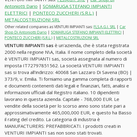
Antoniotti Dario
|
SOMARUGA STEFANO IMPIANTI
ELETTRICI
|
PONTECO ZUCCHERI (S.R.L.)
|
METALCOSTRUZIONI SRL
Other related companies as VENTURI IMPIANTI sas:
FLS.A.G.I. SRL
|
Car
Shop Di Antoniotti Dario
|
SOMARUGA STEFANO IMPIANTI ELETTRICI
|
PONTECO ZUCCHERI (S.R.L.)
|
METALCOSTRUZIONI SRL
VENTURI IMPIANTI sas
è un'azienda, che è stata registrata
2000 nella regione N\A, Italia. Il nome completo della società
è VENTURI IMPIANTI sas, società assegnata al numero di
imposta IT72797851562. La società VENTURI IMPIANTI
sas si trova all'indirizzo: 40068 San Lazzaro Di Savena (BO) |
373/9, v. Emilia. Ti forniamo una gamma completa di rapporti
e documenti contenenti dati legali e finanziari, fatti, analisi e
informazioni ufficiali dal Registro italiano. 10 dipendenti
lavorano in questa azienda. Capitale - 768,000 EUR. Le
vendite della società per lo scorso anno sono state pari a
approssimativamente 465,000,000 EUR, e questo ha Basso
il rating del credito. La categoria di industria è
MANUFACTURERS: PREFABBRICATI. I prodotti creati in
VENTURI IMPIANTI sas non sono stati trovati.