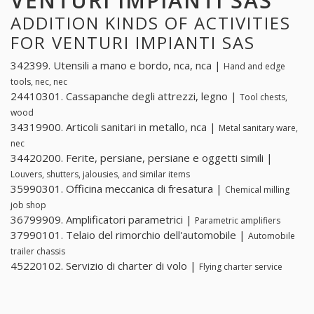
VENTURI IMPIANTI SAS
ADDITION KINDS OF ACTIVITIES
FOR VENTURI IMPIANTI SAS
342399. Utensili a mano e bordo, nca, nca |
Hand and edge
tools, nec, nec
24410301. Cassapanche degli attrezzi, legno |
Tool chests,
wood
34319900. Articoli sanitari in metallo, nca |
Metal sanitary ware,
nec
34420200. Ferite, persiane, persiane e oggetti simili |
Louvers, shutters, jalousies, and similar items
35990301. Officina meccanica di fresatura |
Chemical milling
job shop
36799909. Amplificatori parametrici |
Parametric amplifiers
37990101. Telaio del rimorchio dell'automobile |
Automobile
trailer chassis
45220102. Servizio di charter di volo |
Flying charter service