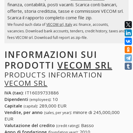
finanza, contabilità, posti vacanti. Scarica conti bancari,
offerte, storia creditizia, tasse e commissioni VECOM srl.
Scarica il rapporto completo come file zip.
We found such data of
VECOM srl, Italy
as: finance, accounts,
vacancies. Download bank accounts, tenders, credit history, taxes and
fees VECOM srl. Download full report as zip-file.
INFORMAZIONI SUI
PRODOTTI
VECOM SRL
PRODUCTS INFORMATION
VECOM SRL
IVA (tax):
IT16039733886
Dipendenti
:
10
(employees)
Capitale
:
289,000 EUR
(capital)
Vendite, per anno
:
minore di 245,000,000
(sales, per year)
EUR
Valutazione del credito
:
Basso
(credit rating)
Anno di fondazione
:
2010
(foundation year)