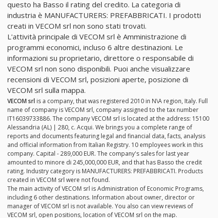
questo ha Basso il rating del credito. La categoria di
industria è MANUFACTURERS: PREFABBRICATI. I prodotti
creati in VECOM srl non sono stati trovati.
L'attività principale di VECOM srl è Amministrazione di
programmi economici, incluso 6 altre destinazioni. Le
informazioni su proprietario, direttore o responsabile di
VECOM srl non sono disponibili. Puoi anche visualizzare
recensioni di VECOM srl, posizioni aperte, posizione di
VECOM srl sulla mappa.
VECOM srl
is a company, that was registered 2010 in N\A region, Italy. Full
name of company is VECOM srl, company assigned to the tax number
IT16039733886. The company VECOM srl is located at the address: 15100
Alessandria (AL) | 280, c. Acqui. We brings you a complete range of
reports and documents featuring legal and financial data, facts, analysis
and official information from Italian Registry. 10 employees work in this
company. Capital - 289,000 EUR. The company's sales for last year
amounted to minore di 245,000,000 EUR, and that has Basso the credit
rating. Industry category is MANUFACTURERS: PREFABBRICATI. Products
created in VECOM srl were not found.
The main activity of VECOM srl is Administration of Economic Programs,
including 6 other destinations. Information about owner, director or
manager of VECOM srl is not available. You also can view reviews of
VECOM srl, open positions, location of VECOM srl on the map.