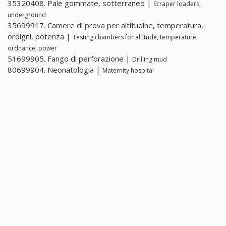
35320408. Pale gommate, sotterraneo |
Scraper loaders,
underground
35699917. Camere di prova per altitudine, temperatura,
ordigni, potenza |
Testing chambers for altitude, temperature,
ordnance, power
51699905. Fango di perforazione |
Drilling mud
80699904. Neonatologia |
Maternity hospital