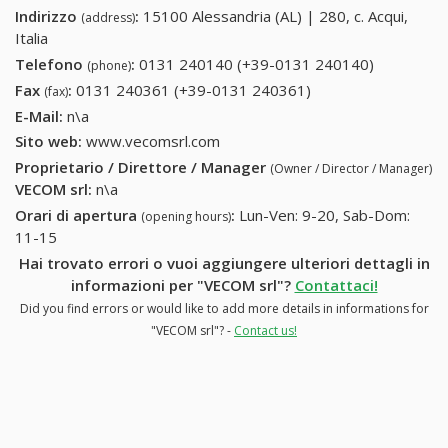
Indirizzo
:
15100 Alessandria (AL) | 280, c. Acqui,
(address)
Italia
Telefono
:
0131 240140 (+39-0131 240140)
0131
(phone)
240140
Fax
:
0131 240361 (+39-0131 240361)
0131 240361 (+39-
(fax)
(+39-0131
0131 240361)
E-Mail:
n\a
240140)
Sito web:
www.vecomsrl.com
Proprietario / Direttore / Manager
(Owner / Director / Manager)
VECOM srl
:
n\a
Orari di apertura
:
Lun-Ven: 9-20, Sab-Dom:
(opening hours)
11-15
Hai trovato errori o vuoi aggiungere ulteriori dettagli in
informazioni per "VECOM srl"?
Contattaci!
Did you find errors or would like to add more details in informations for
"VECOM srl"? -
Contact us!