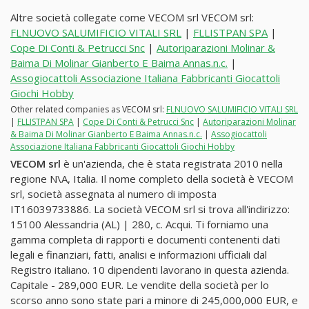
Altre società collegate come VECOM srl VECOM srl:
FLNUOVO SALUMIFICIO VITALI SRL
|
FLLISTPAN SPA
|
Cope Di Conti & Petrucci Snc
|
Autoriparazioni Molinar &
Baima Di Molinar Gianberto E Baima Annas.n.c.
|
Assogiocattoli Associazione Italiana Fabbricanti Giocattoli
Giochi Hobby
Other related companies as VECOM srl:
FLNUOVO SALUMIFICIO VITALI SRL
|
FLLISTPAN SPA
|
Cope Di Conti & Petrucci Snc
|
Autoriparazioni Molinar
& Baima Di Molinar Gianberto E Baima Annas.n.c.
|
Assogiocattoli
Associazione Italiana Fabbricanti Giocattoli Giochi Hobby
VECOM srl
è un'azienda, che è stata registrata 2010 nella
regione N\A, Italia. Il nome completo della società è VECOM
srl, società assegnata al numero di imposta
IT16039733886. La società VECOM srl si trova all'indirizzo:
15100 Alessandria (AL) | 280, c. Acqui. Ti forniamo una
gamma completa di rapporti e documenti contenenti dati
legali e finanziari, fatti, analisi e informazioni ufficiali dal
Registro italiano. 10 dipendenti lavorano in questa azienda.
Capitale - 289,000 EUR. Le vendite della società per lo
scorso anno sono state pari a minore di 245,000,000 EUR, e