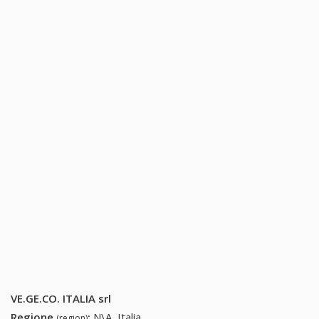
VE.GE.CO. ITALIA srl
Regione
:
N\A, Italia
(region)