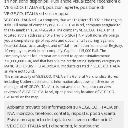
srl non sono disponibili. Puoi anche visualizzare recensioni di
VE.GE.CO. ITALIA srl, posizioni aperte, posizione di
VE.GE.CO. ITALIA srl sulla mappa.
VE.GE.CO. ITALIA srl
is a company, that was registered 1992 in N\A region,
Italy. Full name of company is VE.GE.CO. ITALIA srl, company assigned to
the tax number IT39544982910. The company VE.GE.CO. ITALIA srl is
located at the address: 24048 Treviolo (BG) | 4, v. Boffalora. We brings
you a complete range of reports and documents featuring legal and
financial data, facts, analysis and official information from Italian Registry.
10 employees work in this company. Capital - 115,000 EUR. The
company's sales for last year amounted to approssimativamente
710,000,000 EUR, and that has N\A the credit rating. Industry category is
MANUFACTURERS: PREFABBRICATI. Products created in VE.GE.CO. ITALIA
srl were not found.
The main activity of VE.GE.CO. ITALIA srl is General Merchandise Stores,
including 8 other destinations. Information about owner, director or
manager of VE.GE.CO. ITALIA srl is not available. You also can view
reviews of VE.GE.CO. ITALIA srl, open positions, location of VE.GE.CO.
ITALIA srl on the map.
Abbiamo trovato tali informazioni su VE.GE.CO. ITALIA srl,
N\A: indirizzo, telefono, contatti, risposta, posti vacanti.
Esiste un rapporto dettagliato sul lavoro della società
VE.GE.CO. ITALIA srl, i dipendenti, le statistiche