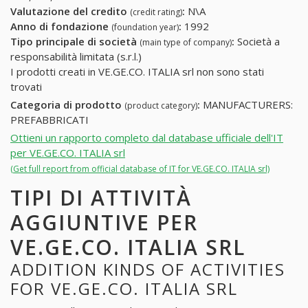
Valutazione del credito
:
N\A
(credit rating)
Anno di fondazione
:
1992
(foundation year)
Tipo principale di società
:
Società a
(main type of company)
responsabilità limitata (s.r.l.)
I prodotti creati in VE.GE.CO. ITALIA srl non sono stati
trovati
Categoria di prodotto
:
MANUFACTURERS:
(product category)
PREFABBRICATI
Ottieni un rapporto completo dal database ufficiale dell'IT
per VE.GE.CO. ITALIA srl
(Get full report from official database of IT for VE.GE.CO. ITALIA srl)
TIPI DI ATTIVITÀ
AGGIUNTIVE PER
VE.GE.CO. ITALIA SRL
ADDITION KINDS OF ACTIVITIES
FOR VE.GE.CO. ITALIA SRL