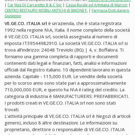
|
Car Mas Di Carraretto B & C Snc
|
Cassa Rurale ed Artigiana di Marcon
|
CENTRO RESTAURO MOBILI ANTICHI di SIMONE F.
|
Farmacia Dott.danero
Giuseppe
VE.GE.CO. ITALIA srl
è un'azienda, che è stata registrata
1992 nella regione N\A, Italia. Il nome completo della società
è VE.GE.CO. ITALIA srl, società assegnata al numero di
imposta IT39544982910. La società VE.GE.CO. ITALIA srl si
trova all'indirizzo: 24048 Treviolo (BG) | 4, v. Boffalora. Ti
forniamo una gamma completa di rapporti e documenti
contenenti dati legali e finanziari, fatti, analisi e informazioni
ufficiali dal Registro italiano. 10 dipendenti lavorano in questa
azienda. Capitale - 115,000 EUR. Le vendite della società
per lo scorso anno sono state pari a approssimativamente
710,000,000 EUR, e questo ha N\A il rating del credito. La
categoria di industria è MANUFACTURERS: PREFABBRICATI.
I prodotti creati in VE.GE.CO. ITALIA srl non sono stati
trovati.
L'attività principale di VE.GE.CO. ITALIA srl è Negozi di articoli
generici, incluso 8 altre destinazioni. Le informazioni su
proprietario, direttore o responsabile di VE.GE.CO. ITALIA