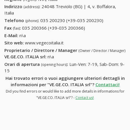
Indirizzo
:
24048 Treviolo (BG) | 4, v. Boffalora,
(address)
Italia
Telefono
:
035 200230 (+39-035 200230)
035 200230
(phone)
(+39-035
Fax
:
035 200366 (+39-035 200366)
035 200366 (+39-035
(fax)
200230)
200366)
E-Mail:
n\a
Sito web:
www.vegecoitalia.it
Proprietario / Direttore / Manager
(Owner / Director / Manager)
VE.GE.CO. ITALIA srl
:
n\a
Orari di apertura
:
Lun-Ven: 7-19, Sab-Dom: 9-
(opening hours)
15
Hai trovato errori o vuoi aggiungere ulteriori dettagli in
informazioni per "VE.GE.CO. ITALIA srl"?
Contattaci!
Did you find errors or would like to add more details in informations for
"VE.GE.CO. ITALIA srl"? -
Contact us!