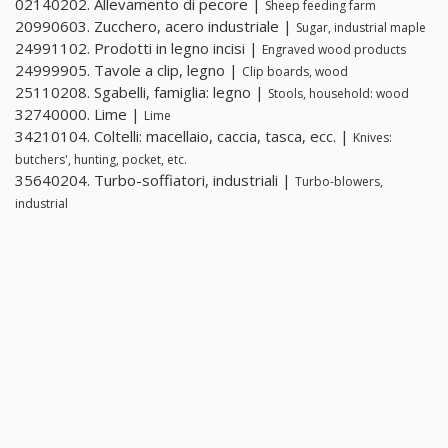
02140202. Allevamento di pecore |
Sheep feeding farm
20990603. Zucchero, acero industriale |
Sugar, industrial maple
24991102. Prodotti in legno incisi |
Engraved wood products
24999905. Tavole a clip, legno |
Clip boards, wood
25110208. Sgabelli, famiglia: legno |
Stools, household: wood
32740000. Lime |
Lime
34210104. Coltelli: macellaio, caccia, tasca, ecc. |
Knives:
butchers', hunting, pocket, etc.
35640204. Turbo-soffiatori, industriali |
Turbo-blowers,
industrial