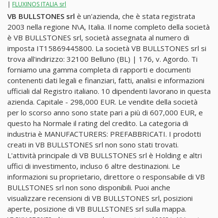
|
FLUXINOS ITALIA srl
VB BULLSTONES srl
è un'azienda, che è stata registrata
2003 nella regione N\A, Italia. Il nome completo della società
è VB BULLSTONES srl, società assegnata al numero di
imposta IT15869445800. La società VB BULLSTONES srl si
trova all'indirizzo: 32100 Belluno (BL) | 176, v. Agordo. Ti
forniamo una gamma completa di rapporti e documenti
contenenti dati legali e finanziari, fatti, analisi e informazioni
ufficiali dal Registro italiano. 10 dipendenti lavorano in questa
azienda. Capitale - 298,000 EUR. Le vendite della società
per lo scorso anno sono state pari a più di 607,000 EUR, e
questo ha Normale il rating del credito. La categoria di
industria è MANUFACTURERS: PREFABBRICATI. I prodotti
creati in VB BULLSTONES srl non sono stati trovati.
L'attività principale di VB BULLSTONES srl è Holding e altri
uffici di investimento, incluso 6 altre destinazioni. Le
informazioni su proprietario, direttore o responsabile di VB
BULLSTONES srl non sono disponibili. Puoi anche
visualizzare recensioni di VB BULLSTONES srl, posizioni
aperte, posizione di VB BULLSTONES srl sulla mappa.