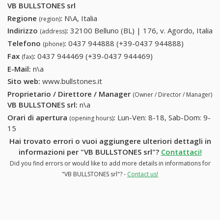
VB BULLSTONES srl
Regione
:
N\A, Italia
(region)
Indirizzo
:
32100 Belluno (BL) | 176, v. Agordo, Italia
(address)
Telefono
:
0437 944888 (+39-0437 944888)
0437
(phone)
944888
Fax
:
0437 944469 (+39-0437 944469)
0437 944469 (+39-
(fax)
(+39-0437
0437 944469)
E-Mail:
n\a
944888)
Sito web:
www.bullstones.it
Proprietario / Direttore / Manager
(Owner / Director / Manager)
VB BULLSTONES srl
:
n\a
Orari di apertura
:
Lun-Ven: 8-18, Sab-Dom: 9-
(opening hours)
15
Hai trovato errori o vuoi aggiungere ulteriori dettagli in
informazioni per "VB BULLSTONES srl"?
Contattaci!
Did you find errors or would like to add more details in informations for
"VB BULLSTONES srl"? -
Contact us!