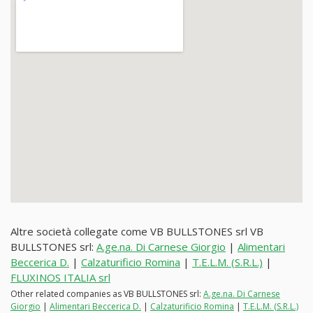
Altre società collegate come VB BULLSTONES srl VB
BULLSTONES srl:
A.ge.na. Di Carnese Giorgio
|
Alimentari
Beccerica D.
|
Calzaturificio Romina
|
T.E.L.M. (S.R.L.)
|
FLUXINOS ITALIA srl
Other related companies as VB BULLSTONES srl:
A.ge.na. Di Carnese
Giorgio
|
Alimentari Beccerica D.
|
Calzaturificio Romina
|
T.E.L.M. (S.R.L.)