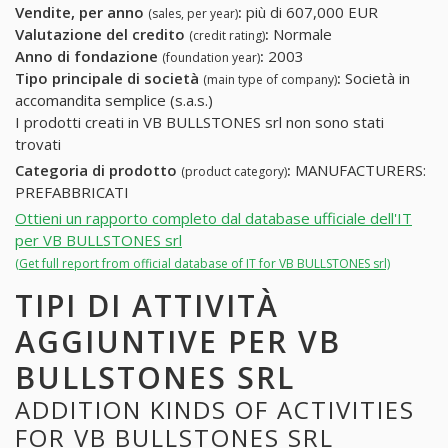
Vendite, per anno
:
più di 607,000 EUR
(sales, per year)
Valutazione del credito
:
Normale
(credit rating)
Anno di fondazione
:
2003
(foundation year)
Tipo principale di società
:
Società in
(main type of company)
accomandita semplice (s.a.s.)
I prodotti creati in VB BULLSTONES srl non sono stati
trovati
Categoria di prodotto
:
MANUFACTURERS:
(product category)
PREFABBRICATI
Ottieni un rapporto completo dal database ufficiale dell'IT
per VB BULLSTONES srl
(Get full report from official database of IT for VB BULLSTONES srl)
TIPI DI ATTIVITÀ
AGGIUNTIVE PER VB
BULLSTONES SRL
ADDITION KINDS OF ACTIVITIES
FOR VB BULLSTONES SRL