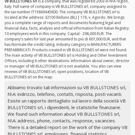
VB BULLSTONES srl
is a company, that was registered 2003 in N\A region,
Italy. Full name of company is VB BULLSTONES srl, company assigned to
the tax number IT15869445800. The company VB BULLSTONES srl is
located at the address: 32100 Belluno (BL) | 176, v. Agordo. We brings
you a complete range of reports and documents featuring legal and
financial data, facts, analysis and official information from Italian Registry.
10 employees work in this company. Capital - 298,000 EUR. The
company's sales for last year amounted to più di 607,000 EUR, and that
has Normale the credit rating. Industry category is MANUFACTURERS:
PREFABBRICATI. Products created in VB BULLSTONES srl were not found.
The main activity of VB BULLSTONES srl is Holding and Other Investment
Offices, including 6 other destinations. Information about owner, director
or manager of VB BULLSTONES srl is not available. You also can view
reviews of VB BULLSTONES srl, open positions, location of VB
BULLSTONES srl on the map.
Abbiamo trovato tali informazioni su VB BULLSTONES srl,
N\A: indirizzo, telefono, contatti, risposta, posti vacanti.
Esiste un rapporto dettagliato sul lavoro della società VB
BULLSTONES srl, i dipendenti, le statistiche finanziarie.
We found such information about VB BULLSTONES srl,
N\A: address, phone, contacts, response, vacancies.
There is a detailed report on the work of the company VB
BULLSTONES srl, employees, financial statistics.