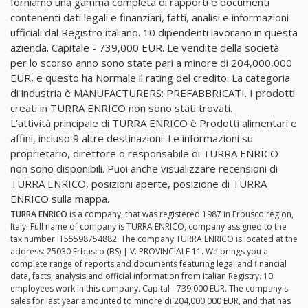
forniamo una gamma completa di rapporti e documenti
contenenti dati legali e finanziari, fatti, analisi e informazioni
ufficiali dal Registro italiano. 10 dipendenti lavorano in questa
azienda. Capitale - 739,000 EUR. Le vendite della società
per lo scorso anno sono state pari a minore di 204,000,000
EUR, e questo ha Normale il rating del credito. La categoria
di industria è MANUFACTURERS: PREFABBRICATI. I prodotti
creati in TURRA ENRICO non sono stati trovati.
L'attività principale di TURRA ENRICO è Prodotti alimentari e
affini, incluso 9 altre destinazioni. Le informazioni su
proprietario, direttore o responsabile di TURRA ENRICO
non sono disponibili. Puoi anche visualizzare recensioni di
TURRA ENRICO, posizioni aperte, posizione di TURRA
ENRICO sulla mappa.
TURRA ENRICO
is a company, that was registered 1987 in Erbusco region,
Italy. Full name of company is TURRA ENRICO, company assigned to the
tax number IT55598754882. The company TURRA ENRICO is located at the
address: 25030 Erbusco (BS) | V. PROVINCIALE 11. We brings you a
complete range of reports and documents featuring legal and financial
data, facts, analysis and official information from Italian Registry. 10
employees work in this company. Capital - 739,000 EUR. The company's
sales for last year amounted to minore di 204,000,000 EUR, and that has