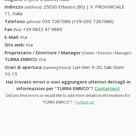
Indirizzo
:
25030 Erbusco (BS) | V. PROVINCIALE
(address)
11, Italia
Telefono
:
030 7267086 (+39-030 7267086)
030
(phone)
7267086
Fax
:
+39 0832 47 9889
+39 0832 47 9889
(fax)
(+39-030
E-Mail:
n\a
7267086)
Sito web:
n\a
Proprietario / Direttore / Manager
(Owner / Director / Manager)
TURRA ENRICO
:
n\a
Orari di apertura
:
Lun-Ven: 9-20, Sab-Dom:
(opening hours)
10-15
Hai trovato errori o vuoi aggiungere ulteriori dettagli in
informazioni per "TURRA ENRICO"?
Contattaci!
Did you find errors or would like to add more details in informations for
"TURRA ENRICO"? -
Contact us!