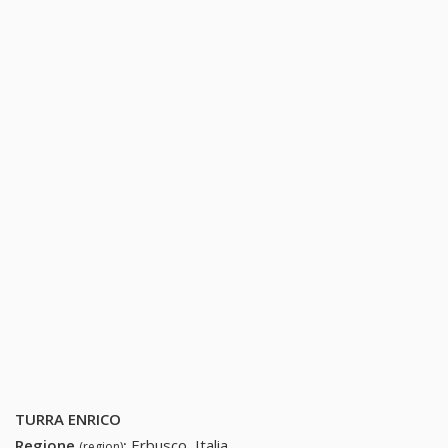
TURRA ENRICO
Regione
:
Erbusco, Italia
(region)