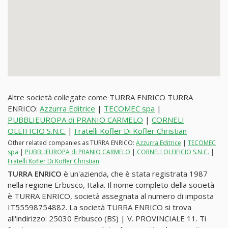
Altre società collegate come TURRA ENRICO TURRA
ENRICO:
Azzurra Editrice
|
TECOMEC spa
|
PUBBLIEUROPA di PRANIO CARMELO
|
CORNELI
OLEIFICIO S.N.C.
|
Fratelli Kofler Di Kofler Christian
Other related companies as TURRA ENRICO:
Azzurra Editrice
|
TECOMEC
spa
|
PUBBLIEUROPA di PRANIO CARMELO
|
CORNELI OLEIFICIO S.N.C.
|
Fratelli Kofler Di Kofler Christian
TURRA ENRICO
è un'azienda, che è stata registrata 1987
nella regione Erbusco, Italia. Il nome completo della società
è TURRA ENRICO, società assegnata al numero di imposta
IT55598754882. La società TURRA ENRICO si trova
all'indirizzo: 25030 Erbusco (BS) | V. PROVINCIALE 11. Ti