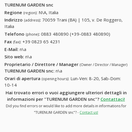
TURENUM GARDEN snc
Regione
:
N\A, Italia
(region)
Indirizzo
:
70059 Trani (BA) | 105, v. De Roggero,
(address)
Italia
Telefono
:
0883 480890 (+39-0883 480890)
0883
(phone)
480890
Fax
:
+39 0823 65 4231
+39 0823 65 4231
(fax)
(+39-0883
E-Mail:
n\a
480890)
Sito web:
n\a
Proprietario / Direttore / Manager
(Owner / Director / Manager)
TURENUM GARDEN snc
:
n\a
Orari di apertura
:
Lun-Ven: 8-20, Sab-Dom:
(opening hours)
10-14
Hai trovato errori o vuoi aggiungere ulteriori dettagli in
informazioni per "TURENUM GARDEN snc"?
Contattaci!
Did you find errors or would like to add more details in informations for
"TURENUM GARDEN snc"? -
Contact us!