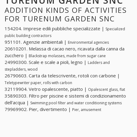
TURENUM GARDEN SNC
ADDITION KINDS OF ACTIVITIES
FOR TURENUM GARDEN SNC
154204. Imprese edili pubbliche specializzate |
Specialized
public building contractors
951101. Agenzie ambientali |
Environmental agencies
20610201. Melassa di cacao nero, ricavata dalla canna da
zucchero |
Blackstrap molasses, made from sugar cane
24990300. Scale e scale a pioli, legno |
Ladders and
stepladders, wood
26790603. Carta da telescrivente, rotoli con carbone |
Teletypewriter paper, rolls with carbon
32119904. Vetro opalescente, piatto |
Opalescent glass, flat
35890303. Filtro per piscine e sistemi di condizionamento
dell'acqua |
Swimming pool filter and water conditioning systems
79969902. Pier, divertimento |
Pier, amusement