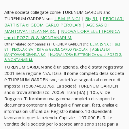
Altre società collegate come TURENUM GARDEN snc
TURENUM GARDEN snc:
L.E.M. (S.N.C.)
|
Big 91
|
PEROLARI
BATTISTA di GEOM. CARLO PEROLARI
|
AGE SAS DI
MANTOVANI DEANNA &C.
|
NUOVA L'ORA ELETTRONICA
snc di POZZI G. & MONTANARI M.
Other related companies as TURENUM GARDEN snc:
L.E.M. (S.N.C.)
|
Big
91
|
PEROLARI BATTISTA di GEOM. CARLO PEROLARI
|
AGE SAS DI
MANTOVANI DEANNA &C.
|
NUOVA L'ORA ELETTRONICA snc di POZZI G.
& MONTANARI M.
TURENUM GARDEN snc
è un'azienda, che è stata registrata
2001 nella regione N\A, Italia. Il nome completo della società
è TURENUM GARDEN snc, società assegnata al numero di
imposta IT50874633789. La società TURENUM GARDEN
snc si trova all'indirizzo: 70059 Trani (BA) | 105, v. De
Roggero. Ti forniamo una gamma completa di rapporti e
documenti contenenti dati legali e finanziari, fatti, analisi e
informazioni ufficiali dal Registro italiano. 10 dipendenti
lavorano in questa azienda. Capitale - 107,000 EUR. Le
vendite della società per lo scorso anno sono state pari a