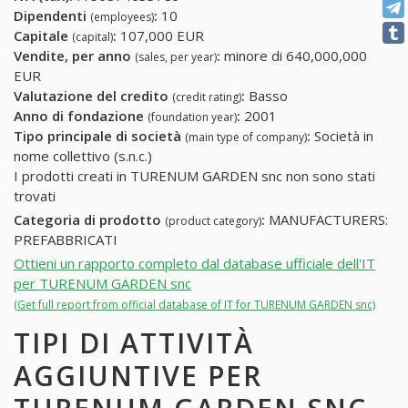
Dipendenti
:
10
(employees)
Capitale
:
107,000 EUR
(capital)
Vendite, per anno
:
minore di 640,000,000
(sales, per year)
EUR
Valutazione del credito
:
Basso
(credit rating)
Anno di fondazione
:
2001
(foundation year)
Tipo principale di società
:
Società in
(main type of company)
nome collettivo (s.n.c.)
I prodotti creati in TURENUM GARDEN snc non sono stati
trovati
Categoria di prodotto
:
MANUFACTURERS:
(product category)
PREFABBRICATI
Ottieni un rapporto completo dal database ufficiale dell'IT
per TURENUM GARDEN snc
(Get full report from official database of IT for TURENUM GARDEN snc)
TIPI DI ATTIVITÀ
AGGIUNTIVE PER