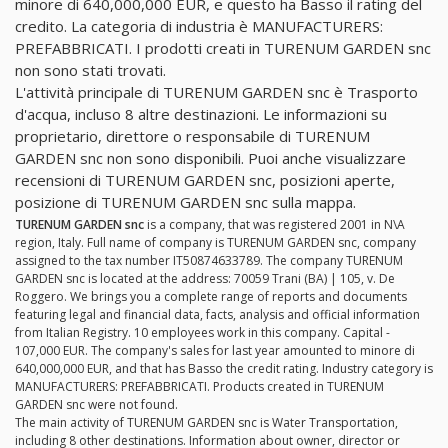
minore di 640,000,000 EUR, e questo ha Basso il rating del
credito. La categoria di industria è MANUFACTURERS:
PREFABBRICATI. I prodotti creati in TURENUM GARDEN snc
non sono stati trovati.
L'attività principale di TURENUM GARDEN snc è Trasporto
d'acqua, incluso 8 altre destinazioni. Le informazioni su
proprietario, direttore o responsabile di TURENUM
GARDEN snc non sono disponibili. Puoi anche visualizzare
recensioni di TURENUM GARDEN snc, posizioni aperte,
posizione di TURENUM GARDEN snc sulla mappa.
TURENUM GARDEN snc
is a company, that was registered 2001 in N\A
region, Italy. Full name of company is TURENUM GARDEN snc, company
assigned to the tax number IT50874633789. The company TURENUM
GARDEN snc is located at the address: 70059 Trani (BA) | 105, v. De
Roggero. We brings you a complete range of reports and documents
featuring legal and financial data, facts, analysis and official information
from Italian Registry. 10 employees work in this company. Capital -
107,000 EUR. The company's sales for last year amounted to minore di
640,000,000 EUR, and that has Basso the credit rating. Industry category is
MANUFACTURERS: PREFABBRICATI. Products created in TURENUM
GARDEN snc were not found.
The main activity of TURENUM GARDEN snc is Water Transportation,
including 8 other destinations. Information about owner, director or