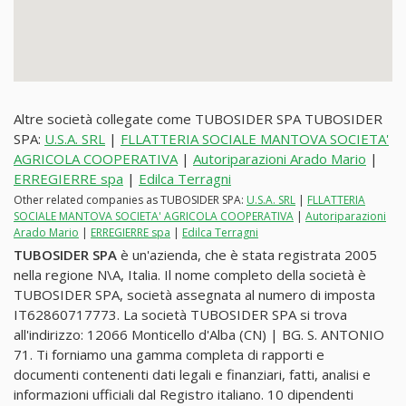
Altre società collegate come TUBOSIDER SPA TUBOSIDER
SPA:
U.S.A. SRL
|
FLLATTERIA SOCIALE MANTOVA SOCIETA'
AGRICOLA COOPERATIVA
|
Autoriparazioni Arado Mario
|
ERREGIERRE spa
|
Edilca Terragni
Other related companies as TUBOSIDER SPA:
U.S.A. SRL
|
FLLATTERIA
SOCIALE MANTOVA SOCIETA' AGRICOLA COOPERATIVA
|
Autoriparazioni
Arado Mario
|
ERREGIERRE spa
|
Edilca Terragni
TUBOSIDER SPA
è un'azienda, che è stata registrata 2005
nella regione N\A, Italia. Il nome completo della società è
TUBOSIDER SPA, società assegnata al numero di imposta
IT62860717773. La società TUBOSIDER SPA si trova
all'indirizzo: 12066 Monticello d'Alba (CN) | BG. S. ANTONIO
71. Ti forniamo una gamma completa di rapporti e
documenti contenenti dati legali e finanziari, fatti, analisi e
informazioni ufficiali dal Registro italiano. 10 dipendenti