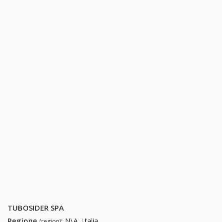
TUBOSIDER SPA
Regione
:
N\A, Italia
(region)