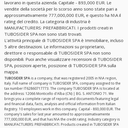
lavorano in questa azienda. Capitale - 893,000 EUR. Le
vendite della società per lo scorso anno sono state pari a
approssimativamente 777,000,000 EUR, e questo ha N\A il
rating del credito. La categoria di industria è
MANUFACTURERS: PREFABBRICATI. I prodotti creati in
TUBOSIDER SPA non sono stati trovati.
L'attività principale di TUBOSIDER SPA è Immobiliare, incluso
5 altre destinazioni. Le informazioni su proprietario,
direttore o responsabile di TUBOSIDER SPA non sono
disponibili. Puoi anche visualizzare recensioni di TUBOSIDER
SPA, posizioni aperte, posizione di TUBOSIDER SPA sulla
mappa.
TUBOSIDER SPA
is a company, that was registered 2005 in N\A region,
Italy. Full name of company is TUBOSIDER SPA, company assigned to the
tax number IT62860717773. The company TUBOSIDER SPA is located at
the address: 12066 Monticello d'Alba (CN) | BG. S. ANTONIO 71. We
brings you a complete range of reports and documents featuring legal
and financial data, facts, analysis and official information from Italian
Registry. 10 employees work in this company. Capital - 893,000 EUR. The
company's sales for last year amounted to approssimativamente
777,000,000 EUR, and that has N\A the credit rating. Industry category is
MANUFACTURERS: PREFABBRICATI. Products created in TUBOSIDER SPA