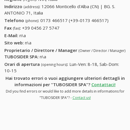
Indirizzo
:
12066 Monticello d'Alba (CN) | BG. S.
(address)
ANTONIO 71, Italia
Telefono
:
0173 466517 (+39-0173 466517)
0173
(phone)
466517
Fax
:
+39 0456 27 5747
+39 0456 27 5747
(fax)
(+39-0173
E-Mail:
n\a
466517)
Sito web:
n\a
Proprietario / Direttore / Manager
(Owner / Director / Manager)
TUBOSIDER SPA
:
n\a
Orari di apertura
:
Lun-Ven: 8-18, Sab-Dom:
(opening hours)
10-15
Hai trovato errori o vuoi aggiungere ulteriori dettagli in
informazioni per "TUBOSIDER SPA"?
Contattaci!
Did you find errors or would like to add more details in informations for
"TUBOSIDER SPA"? -
Contact us!