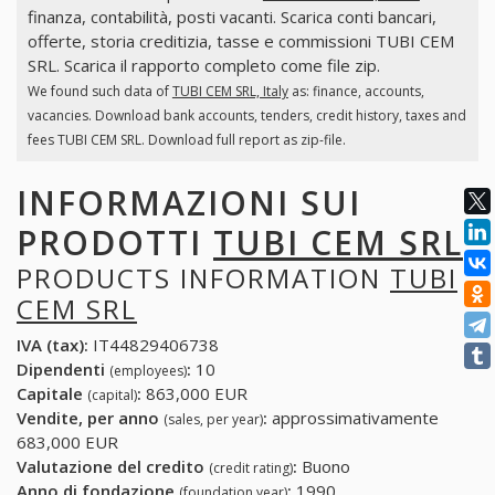
finanza, contabilità, posti vacanti. Scarica conti bancari,
offerte, storia creditizia, tasse e commissioni TUBI CEM
SRL. Scarica il rapporto completo come file zip.
We found such data of
TUBI CEM SRL, Italy
as: finance, accounts,
vacancies. Download bank accounts, tenders, credit history, taxes and
fees TUBI CEM SRL. Download full report as zip-file.
INFORMAZIONI SUI
PRODOTTI
TUBI CEM SRL
PRODUCTS INFORMATION
TUBI
CEM SRL
IVA (tax):
IT44829406738
Dipendenti
:
10
(employees)
Capitale
:
863,000 EUR
(capital)
Vendite, per anno
:
approssimativamente
(sales, per year)
683,000 EUR
Valutazione del credito
:
Buono
(credit rating)
Anno di fondazione
:
1990
(foundation year)