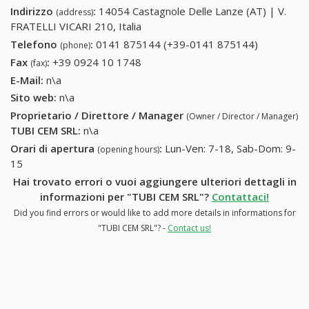
Indirizzo
:
14054 Castagnole Delle Lanze (AT) | V.
(address)
FRATELLI VICARI 210, Italia
Telefono
:
0141 875144 (+39-0141 875144)
0141
(phone)
875144
Fax
:
+39 0924 10 1748
+39 0924 10 1748
(fax)
(+39-0141
E-Mail:
n\a
875144)
Sito web:
n\a
Proprietario / Direttore / Manager
(Owner / Director / Manager)
TUBI CEM SRL
:
n\a
Orari di apertura
:
Lun-Ven: 7-18, Sab-Dom: 9-
(opening hours)
15
Hai trovato errori o vuoi aggiungere ulteriori dettagli in
informazioni per "TUBI CEM SRL"?
Contattaci!
Did you find errors or would like to add more details in informations for
"TUBI CEM SRL"? -
Contact us!