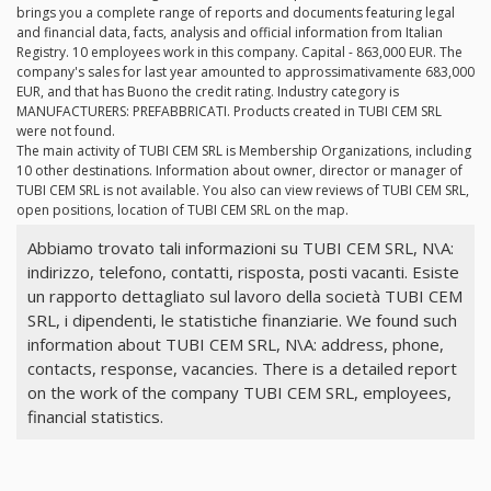
brings you a complete range of reports and documents featuring legal
and financial data, facts, analysis and official information from Italian
Registry. 10 employees work in this company. Capital - 863,000 EUR. The
company's sales for last year amounted to approssimativamente 683,000
EUR, and that has Buono the credit rating. Industry category is
MANUFACTURERS: PREFABBRICATI. Products created in TUBI CEM SRL
were not found.
The main activity of TUBI CEM SRL is Membership Organizations, including
10 other destinations. Information about owner, director or manager of
TUBI CEM SRL is not available. You also can view reviews of TUBI CEM SRL,
open positions, location of TUBI CEM SRL on the map.
Abbiamo trovato tali informazioni su TUBI CEM SRL, N\A:
indirizzo, telefono, contatti, risposta, posti vacanti. Esiste
un rapporto dettagliato sul lavoro della società TUBI CEM
SRL, i dipendenti, le statistiche finanziarie. We found such
information about TUBI CEM SRL, N\A: address, phone,
contacts, response, vacancies. There is a detailed report
on the work of the company TUBI CEM SRL, employees,
financial statistics.