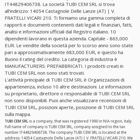
IT44829406738. La società TUBI CEM SRL si trova
all'indirizzo: 14054 Castagnole Delle Lanze (AT) | V.
FRATELLI VICARI 210. Ti forniamo una gamma completa di
rapporti e documenti contenenti dati legali e finanziari, fatti,
analisi e informazioni ufficiali dal Registro italiano. 10
dipendenti lavorano in questa azienda. Capitale - 863,000
EUR. Le vendite della società per lo scorso anno sono state
pari a approssimativamente 683,000 EUR, e questo ha
Buono il rating del credito. La categoria di industria è
MANUFACTURERS: PREFABBRICATI. I prodotti creati in
TUBI CEM SRL non sono stati trovati.
L'attività principale di TUBI CEM SRL è Organizzazioni di
appartenenza, incluso 10 altre destinazioni. Le informazioni
su proprietario, direttore o responsabile di TUBI CEM SRL
non sono disponibili. Puoi anche visualizzare recensioni di
TUBI CEM SRL, posizioni aperte, posizione di TUBI CEM SRL
sulla mappa.
TUBI CEM SRL
is a company, that was registered 1990 in N\A region, Italy.
Full name of company is TUBI CEM SRL, company assigned to the tax
number IT44829406738. The company TUBI CEM SRL is located at the
address: 14054 Castagnole Delle Lanze (AT) | V. FRATELLI VICARI 210. We