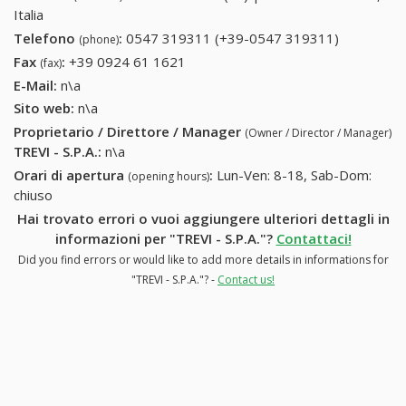
Italia
Telefono
:
0547 319311 (+39-0547 319311)
0547
(phone)
319311
Fax
:
+39 0924 61 1621
+39 0924 61 1621
(fax)
(+39-0547
E-Mail:
n\a
319311)
Sito web:
n\a
Proprietario / Direttore / Manager
(Owner / Director / Manager)
TREVI - S.P.A.
:
n\a
Orari di apertura
:
Lun-Ven: 8-18, Sab-Dom:
(opening hours)
chiuso
Hai trovato errori o vuoi aggiungere ulteriori dettagli in
informazioni per "TREVI - S.P.A."?
Contattaci!
Did you find errors or would like to add more details in informations for
"TREVI - S.P.A."? -
Contact us!