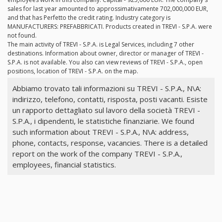
sales for last year amounted to approssimativamente 702,000,000 EUR,
and that has Perfetto the credit rating. Industry category is
MANUFACTURERS: PREFABBRICATI. Products created in TREVI - S.P.A. were
not found.
The main activity of TREVI - S.P.A. is Legal Services, including 7 other
destinations. Information about owner, director or manager of TREVI -
S.P.A. is not available. You also can view reviews of TREVI - S.P.A., open
positions, location of TREVI - S.P.A. on the map.
Abbiamo trovato tali informazioni su TREVI - S.P.A., N\A:
indirizzo, telefono, contatti, risposta, posti vacanti. Esiste
un rapporto dettagliato sul lavoro della società TREVI -
S.P.A., i dipendenti, le statistiche finanziarie. We found
such information about TREVI - S.P.A., N\A: address,
phone, contacts, response, vacancies. There is a detailed
report on the work of the company TREVI - S.P.A.,
employees, financial statistics.