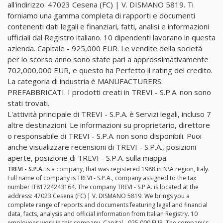
all'indirizzo: 47023 Cesena (FC) | V. DISMANO 5819. Ti
forniamo una gamma completa di rapporti e documenti
contenenti dati legali e finanziari, fatti, analisi e informazioni
ufficiali dal Registro italiano. 10 dipendenti lavorano in questa
azienda. Capitale - 925,000 EUR. Le vendite della società
per lo scorso anno sono state pari a approssimativamente
702,000,000 EUR, e questo ha Perfetto il rating del credito.
La categoria di industria è MANUFACTURERS:
PREFABBRICATI. I prodotti creati in TREVI - S.P.A. non sono
stati trovati.
L'attività principale di TREVI - S.P.A. è Servizi legali, incluso 7
altre destinazioni. Le informazioni su proprietario, direttore
o responsabile di TREVI - S.P.A. non sono disponibili. Puoi
anche visualizzare recensioni di TREVI - S.P.A., posizioni
aperte, posizione di TREVI - S.P.A. sulla mappa.
TREVI - S.P.A.
is a company, that was registered 1988 in N\A region, Italy.
Full name of company is TREVI - S.P.A., company assigned to the tax
number IT81724243164. The company TREVI - S.P.A. is located at the
address: 47023 Cesena (FC) | V. DISMANO 5819. We brings you a
complete range of reports and documents featuring legal and financial
data, facts, analysis and official information from Italian Registry. 10
employees work in this company. Capital - 925,000 EUR. The company's