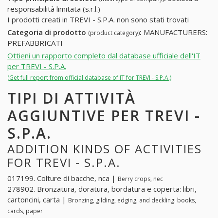
responsabilità limitata (s.r.l.)
I prodotti creati in TREVI - S.P.A. non sono stati trovati
Categoria di prodotto
:
MANUFACTURERS:
(product category)
PREFABBRICATI
Ottieni un rapporto completo dal database ufficiale dell'IT
per TREVI - S.P.A.
(Get full report from official database of IT for TREVI - S.P.A.)
TIPI DI ATTIVITÀ
AGGIUNTIVE PER TREVI -
S.P.A.
ADDITION KINDS OF ACTIVITIES
FOR TREVI - S.P.A.
017199. Colture di bacche, nca |
Berry crops, nec
278902. Bronzatura, doratura, bordatura e coperta: libri,
cartoncini, carta |
Bronzing, gilding, edging, and deckling: books,
cards, paper