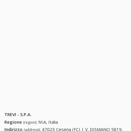
TREVI - S.P.A.
Regione
:
N\A, Italia
(region)
Indirizzo
:
47023 Cesena (FC) | V. DISMANO 5819,
(address)