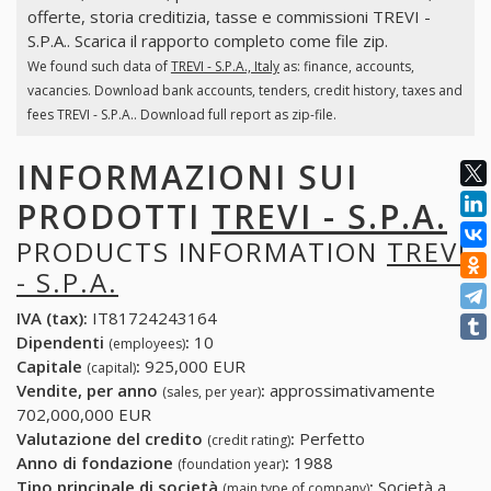
offerte, storia creditizia, tasse e commissioni TREVI -
S.P.A.. Scarica il rapporto completo come file zip.
We found such data of
TREVI - S.P.A., Italy
as: finance, accounts,
vacancies. Download bank accounts, tenders, credit history, taxes and
fees TREVI - S.P.A.. Download full report as zip-file.
INFORMAZIONI SUI
PRODOTTI
TREVI - S.P.A.
PRODUCTS INFORMATION
TREVI
- S.P.A.
IVA (tax):
IT81724243164
Dipendenti
:
10
(employees)
Capitale
:
925,000 EUR
(capital)
Vendite, per anno
:
approssimativamente
(sales, per year)
702,000,000 EUR
Valutazione del credito
:
Perfetto
(credit rating)
Anno di fondazione
:
1988
(foundation year)
Tipo principale di società
:
Società a
(main type of company)