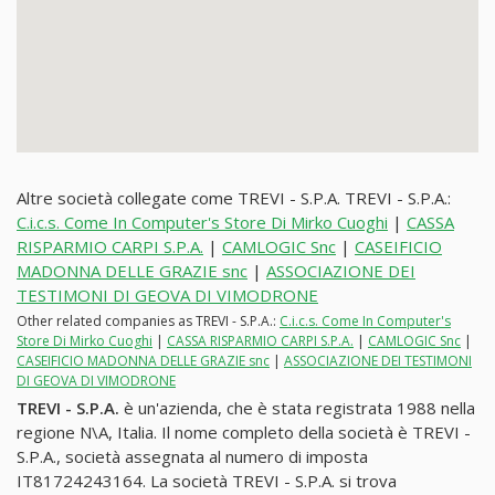
Altre società collegate come TREVI - S.P.A. TREVI - S.P.A.:
C.i.c.s. Come In Computer's Store Di Mirko Cuoghi
|
CASSA
RISPARMIO CARPI S.P.A.
|
CAMLOGIC Snc
|
CASEIFICIO
MADONNA DELLE GRAZIE snc
|
ASSOCIAZIONE DEI
TESTIMONI DI GEOVA DI VIMODRONE
Other related companies as TREVI - S.P.A.:
C.i.c.s. Come In Computer's
Store Di Mirko Cuoghi
|
CASSA RISPARMIO CARPI S.P.A.
|
CAMLOGIC Snc
|
CASEIFICIO MADONNA DELLE GRAZIE snc
|
ASSOCIAZIONE DEI TESTIMONI
DI GEOVA DI VIMODRONE
TREVI - S.P.A.
è un'azienda, che è stata registrata 1988 nella
regione N\A, Italia. Il nome completo della società è TREVI -
S.P.A., società assegnata al numero di imposta
IT81724243164. La società TREVI - S.P.A. si trova