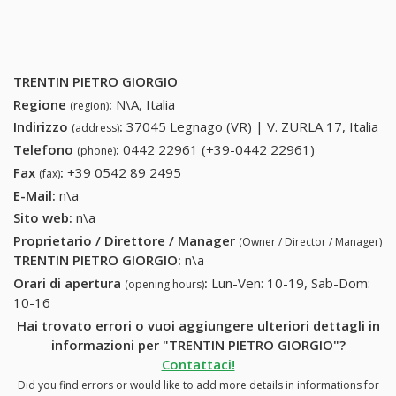
TRENTIN PIETRO GIORGIO
Regione
:
N\A, Italia
(region)
Indirizzo
:
37045 Legnago (VR) | V. ZURLA 17, Italia
(address)
Telefono
:
0442 22961 (+39-0442 22961)
0442 22961
(phone)
(+39-0442
Fax
:
+39 0542 89 2495
+39 0542 89 2495
(fax)
22961)
E-Mail:
n\a
Sito web:
n\a
Proprietario / Direttore / Manager
(Owner / Director / Manager)
TRENTIN PIETRO GIORGIO
:
n\a
Orari di apertura
:
Lun-Ven: 10-19, Sab-Dom:
(opening hours)
10-16
Hai trovato errori o vuoi aggiungere ulteriori dettagli in
informazioni per "TRENTIN PIETRO GIORGIO"?
Contattaci!
Did you find errors or would like to add more details in informations for