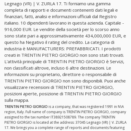
Legnago (VR) | V. ZURLA 17. Ti forniamo una gamma
completa di rapporti e documenti contenenti dati legali e
finanziari, fatti, analisi e informazioni ufficiali dal Registro
italiano. 10 dipendenti lavorano in questa azienda. Capitale -
916,000 EUR. Le vendite della società per lo scorso anno
sono state pari a approssimativamente 434,000,000 EUR, e
questo ha Negativo il rating del credito. La categoria di
industria è MANUFACTURERS: PREFABBRICATI. I prodotti
creati in TRENTIN PIETRO GIORGIO non sono stati trovati.
L'attività principale di TRENTIN PIETRO GIORGIO è Servizi,
non classificati altrove, incluso 6 altre destinazioni. Le
informazioni su proprietario, direttore o responsabile di
TRENTIN PIETRO GIORGIO non sono disponibili. Puoi anche
visualizzare recensioni di TRENTIN PIETRO GIORGIO,
posizioni aperte, posizione di TRENTIN PIETRO GIORGIO
sulla mappa.
TRENTIN PIETRO GIORGIO
is a company, that was registered 1991 in N\A
region, Italy. Full name of company is TRENTIN PIETRO GIORGIO, company
assigned to the tax number IT38921508789. The company TRENTIN
PIETRO GIORGIO is located at the address: 37045 Legnago (VR) | V. ZURLA
17. We brings you a complete range of reports and documents featuring