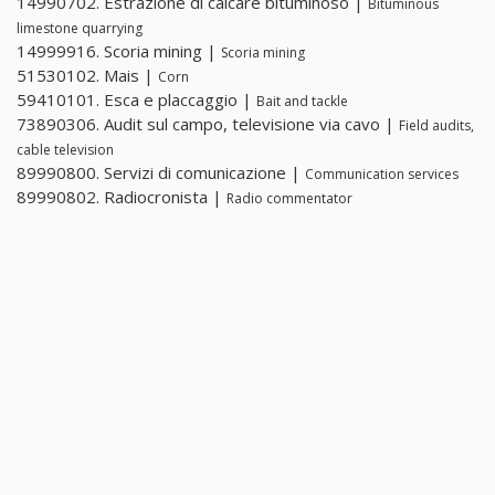
14990702. Estrazione di calcare bituminoso |
Bituminous
limestone quarrying
14999916. Scoria mining |
Scoria mining
51530102. Mais |
Corn
59410101. Esca e placcaggio |
Bait and tackle
73890306. Audit sul campo, televisione via cavo |
Field audits,
cable television
89990800. Servizi di comunicazione |
Communication services
89990802. Radiocronista |
Radio commentator