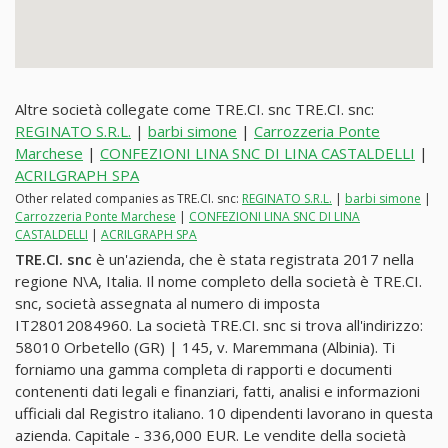
Altre società collegate come TRE.CI. snc TRE.CI. snc:
REGINATO S.R.L.
|
barbi simone
|
Carrozzeria Ponte
Marchese
|
CONFEZIONI LINA SNC DI LINA CASTALDELLI
|
ACRILGRAPH SPA
Other related companies as TRE.CI. snc:
REGINATO S.R.L.
|
barbi simone
|
Carrozzeria Ponte Marchese
|
CONFEZIONI LINA SNC DI LINA
CASTALDELLI
|
ACRILGRAPH SPA
TRE.CI. snc
è un'azienda, che è stata registrata 2017 nella
regione N\A, Italia. Il nome completo della società è TRE.CI.
snc, società assegnata al numero di imposta
IT28012084960. La società TRE.CI. snc si trova all'indirizzo:
58010 Orbetello (GR) | 145, v. Maremmana (Albinia). Ti
forniamo una gamma completa di rapporti e documenti
contenenti dati legali e finanziari, fatti, analisi e informazioni
ufficiali dal Registro italiano. 10 dipendenti lavorano in questa
azienda. Capitale - 336,000 EUR. Le vendite della società