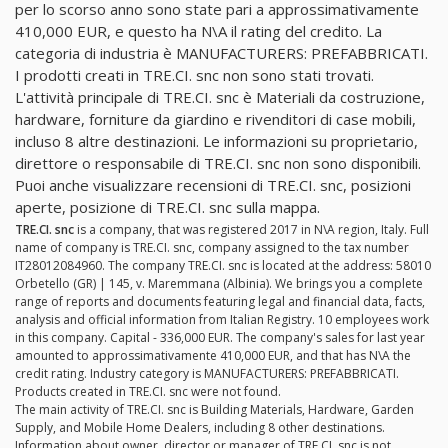
per lo scorso anno sono state pari a approssimativamente
410,000 EUR, e questo ha N\A il rating del credito. La
categoria di industria è MANUFACTURERS: PREFABBRICATI.
I prodotti creati in TRE.CI. snc non sono stati trovati.
L'attività principale di TRE.CI. snc è Materiali da costruzione,
hardware, forniture da giardino e rivenditori di case mobili,
incluso 8 altre destinazioni. Le informazioni su proprietario,
direttore o responsabile di TRE.CI. snc non sono disponibili.
Puoi anche visualizzare recensioni di TRE.CI. snc, posizioni
aperte, posizione di TRE.CI. snc sulla mappa.
TRE.CI. snc
is a company, that was registered 2017 in N\A region, Italy. Full
name of company is TRE.CI. snc, company assigned to the tax number
IT28012084960. The company TRE.CI. snc is located at the address: 58010
Orbetello (GR) | 145, v. Maremmana (Albinia). We brings you a complete
range of reports and documents featuring legal and financial data, facts,
analysis and official information from Italian Registry. 10 employees work
in this company. Capital - 336,000 EUR. The company's sales for last year
amounted to approssimativamente 410,000 EUR, and that has N\A the
credit rating. Industry category is MANUFACTURERS: PREFABBRICATI.
Products created in TRE.CI. snc were not found.
The main activity of TRE.CI. snc is Building Materials, Hardware, Garden
Supply, and Mobile Home Dealers, including 8 other destinations.
Information about owner, director or manager of TRE.CI. snc is not