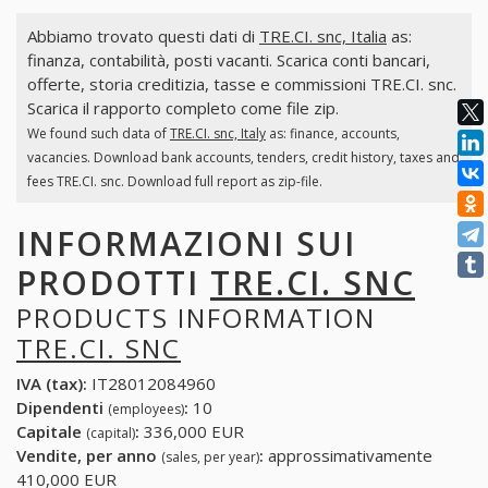
Abbiamo trovato questi dati di
TRE.CI. snc, Italia
as:
finanza, contabilità, posti vacanti. Scarica conti bancari,
offerte, storia creditizia, tasse e commissioni TRE.CI. snc.
Scarica il rapporto completo come file zip.
We found such data of
TRE.CI. snc, Italy
as: finance, accounts,
vacancies. Download bank accounts, tenders, credit history, taxes and
fees TRE.CI. snc. Download full report as zip-file.
INFORMAZIONI SUI
PRODOTTI
TRE.CI. SNC
PRODUCTS INFORMATION
TRE.CI. SNC
IVA (tax):
IT28012084960
Dipendenti
:
10
(employees)
Capitale
:
336,000 EUR
(capital)
Vendite, per anno
:
approssimativamente
(sales, per year)
410,000 EUR