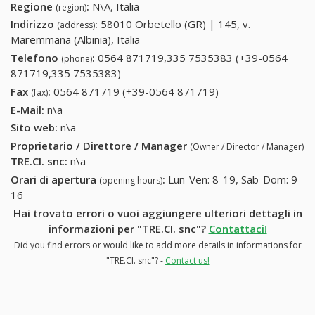
Regione
:
N\A, Italia
(region)
Indirizzo
:
58010 Orbetello (GR) | 145, v.
(address)
Maremmana (Albinia), Italia
Telefono
:
0564 871719,335 7535383 (+39-0564
(phone)
871719,335 7535383)
0564 871719,335 7535383 (+39-0564
871719,335 7535383)
Fax
:
0564 871719 (+39-0564 871719)
0564 871719 (+39-
(fax)
0564 871719)
E-Mail:
n\a
Sito web:
n\a
Proprietario / Direttore / Manager
(Owner / Director / Manager)
TRE.CI. snc
:
n\a
Orari di apertura
:
Lun-Ven: 8-19, Sab-Dom: 9-
(opening hours)
16
Hai trovato errori o vuoi aggiungere ulteriori dettagli in
informazioni per "TRE.CI. snc"?
Contattaci!
Did you find errors or would like to add more details in informations for
"TRE.CI. snc"? -
Contact us!