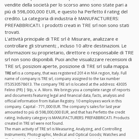
vendite della società per lo scorso anno sono state pari a
più di 598,000,000 EUR, e questo ha Perfetto il rating del
credito. La categoria di industria è MANUFACTURERS:
PREFABBRICATI. I prodotti creati in TRE srl non sono stati
trovati.
L'attività principale di TRE srl è Misurare, analizzare e
controllare gli strumenti; , incluso 10 altre destinazioni. Le
informazioni su proprietario, direttore o responsabile di TRE
srl non sono disponibili. Puoi anche visualizzare recensioni di
TRE srl, posizioni aperte, posizione di TRE srl sulla mappa.
TRE srl
is a company, that was registered 2014 in N\A region, Italy. Full
name of company is TRE srl, company assigned to the tax number
IT53530578613. The company TRE srl is located at the address: 43035
Felino (PR) | 9/p, v. A. Moro. We brings you a complete range of reports
and documents featuring legal and financial data, facts, analysis and
official information from Italian Registry. 10 employees work in this
company. Capital - 771,000 EUR. The company's sales for last year
amounted to più di 598,000,000 EUR, and that has Perfetto the credit
rating. Industry category is MANUFACTURERS: PREFABBRICATI. Products
created in TRE srl were not found.
The main activity of TRE srl is Measuring, Analyzing, and Controlling
Instruments; Photographic, Medical and Optical Goods; Watches and