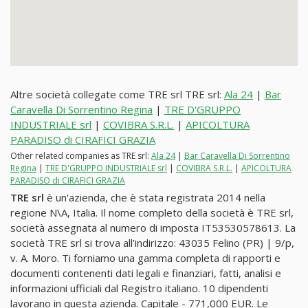
Altre società collegate come TRE srl TRE srl:
Ala 24
|
Bar
Caravella Di Sorrentino Regina
|
TRE D'GRUPPO
INDUSTRIALE srl
|
COVIBRA S.R.L.
|
APICOLTURA
PARADISO di CIRAFICI GRAZIA
Other related companies as TRE srl:
Ala 24
|
Bar Caravella Di Sorrentino
Regina
|
TRE D'GRUPPO INDUSTRIALE srl
|
COVIBRA S.R.L.
|
APICOLTURA
PARADISO di CIRAFICI GRAZIA
TRE srl
è un'azienda, che è stata registrata 2014 nella
regione N\A, Italia. Il nome completo della società è TRE srl,
società assegnata al numero di imposta IT53530578613. La
società TRE srl si trova all'indirizzo: 43035 Felino (PR) | 9/p,
v. A. Moro. Ti forniamo una gamma completa di rapporti e
documenti contenenti dati legali e finanziari, fatti, analisi e
informazioni ufficiali dal Registro italiano. 10 dipendenti
lavorano in questa azienda. Capitale - 771,000 EUR. Le