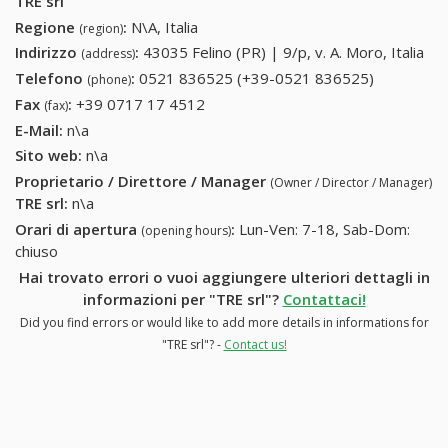
TRE srl
Regione
:
N\A, Italia
(region)
Indirizzo
:
43035 Felino (PR) | 9/p, v. A. Moro, Italia
(address)
Telefono
:
0521 836525 (+39-0521 836525)
0521
(phone)
836525
Fax
:
+39 0717 17 4512
+39 0717 17 4512
(fax)
(+39-0521
E-Mail:
n\a
836525)
Sito web:
n\a
Proprietario / Direttore / Manager
(Owner / Director / Manager)
TRE srl
:
n\a
Orari di apertura
:
Lun-Ven: 7-18, Sab-Dom:
(opening hours)
chiuso
Hai trovato errori o vuoi aggiungere ulteriori dettagli in
informazioni per "TRE srl"?
Contattaci!
Did you find errors or would like to add more details in informations for
"TRE srl"? -
Contact us!