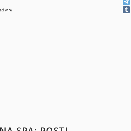
ed wire
ANA SPA
: POSTI