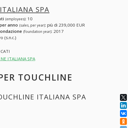
ITALIANA SPA
nti
:
10
(employees)
 per anno
:
più di 239,000 EUR
(sales, per year)
fondazione
:
2017
(foundation year)
 (s.n.c.)
CATI
HLINE ITALIANA SPA
 PER TOUCHLINE
OUCHLINE ITALIANA SPA