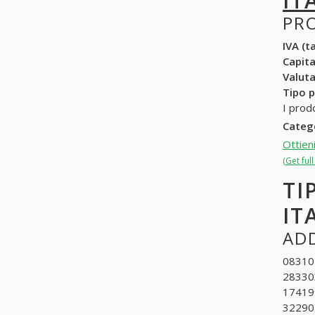
IT
PR
IVA (ta
Capit
Valuta
Tipo p
I prod
Categ
Ottien
(Get ful
TI
IT
ADD
083101
283303
174199
322901