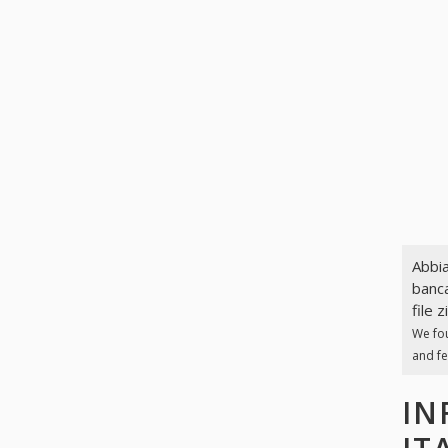
Abbia
banca
file z
We fo
and fe
IN