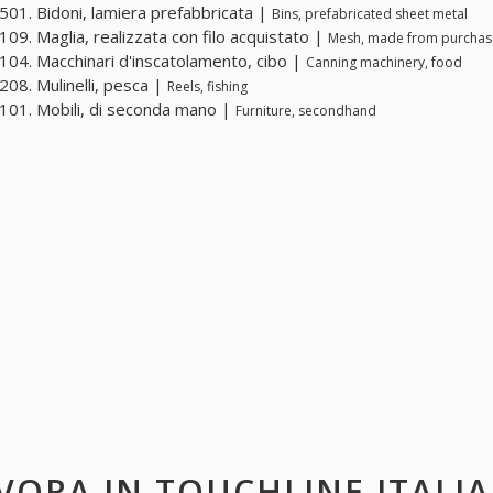
01. Bidoni, lamiera prefabbricata |
Bins, prefabricated sheet metal
09. Maglia, realizzata con filo acquistato |
Mesh, made from purchas
04. Macchinari d'inscatolamento, cibo |
Canning machinery, food
08. Mulinelli, pesca |
Reels, fishing
01. Mobili, di seconda mano |
Furniture, secondhand
VORA IN
TOUCHLINE ITALI