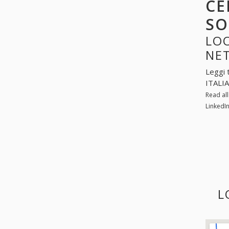
CE
SO
LOO
NE
Leggi 
ITALIA
Read al
LinkedI
L