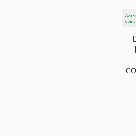
Azie
Comp
CO