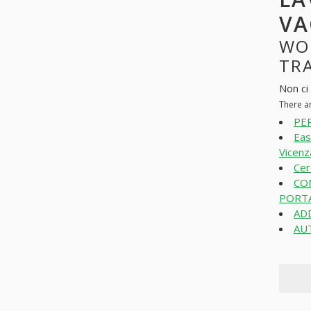
VA
WO
TRA
Non ci
There a
PE
Eas
Vicenz
Cer
CO
PORTA
ADD
AUT