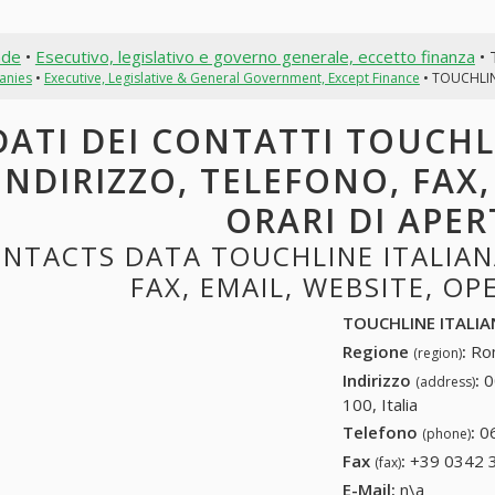
nde
•
Esecutivo, legislativo e governo generale, eccetto finanza
• 
anies
•
Executive, Legislative & General Government, Except Finance
• TOUCHLIN
DATI DEI CONTATTI TOUCHL
INDIRIZZO, TELEFONO, FAX,
ORARI DI APE
NTACTS DATA TOUCHLINE ITALIAN
FAX, EMAIL, WEBSITE, O
TOUCHLINE ITALIA
Regione
:
Rom
(region)
Indirizzo
:
0
(address)
100, Italia
Telefono
:
0
(phone)
Fax
:
+39 0342 
(fax)
E-Mail:
n\a