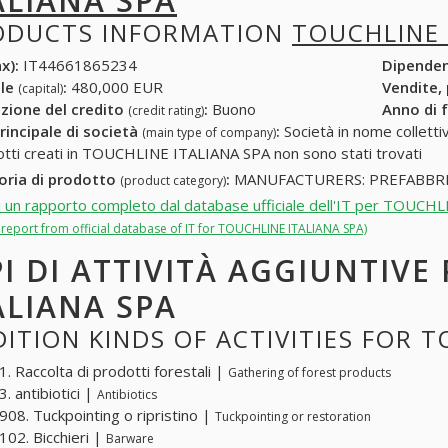
ALIANA SPA
ODUCTS INFORMATION
TOUCHLINE 
x):
IT44661865234
Dipende
ale
:
480,000 EUR
Vendite,
(capital)
zione del credito
:
Buono
Anno di 
(credit rating)
rincipale di società
:
Società in nome collettivo
(main type of company)
otti creati in TOUCHLINE ITALIANA SPA non sono stati trovati
oria di prodotto
:
MANUFACTURERS: PREFABBRI
(product category)
i un rapporto completo dal database ufficiale dell'IT per TOUC
l report from official database of IT for TOUCHLINE ITALIANA SPA)
PI DI ATTIVITÀ AGGIUNTIVE
ALIANA SPA
ITION KINDS OF ACTIVITIES FOR T
. Raccolta di prodotti forestali |
Gathering of forest products
. antibiotici |
Antibiotics
08. Tuckpointing o ripristino |
Tuckpointing or restoration
02. Bicchieri |
Barware