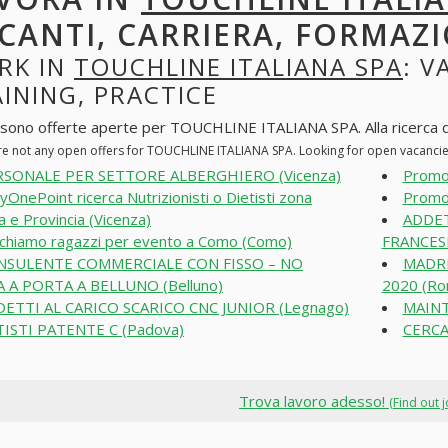
CANTI, CARRIERA, FORMAZI
RK IN
TOUCHLINE ITALIANA SPA
: V
INING, PRACTICE
 sono offerte aperte per TOUCHLINE ITALIANA SPA. Alla ricerca di p
re not any open offers for TOUCHLINE ITALIANA SPA. Looking for open vacanci
RSONALE PER SETTORE ALBERGHIERO (Vicenza)
Promot
yOnePoint ricerca Nutrizionisti o Dietisti zona
Promot
a e Provincia (Vicenza)
ADDET
chiamo ragazzi per evento a Como (Como)
FRANCESE
NSULENTE COMMERCIALE CON FISSO – NO
MADRE
 A PORTA A BELLUNO (Belluno)
2020 (Ro
ETTI AL CARICO SCARICO CNC JUNIOR (Legnago)
MAINT
ISTI PATENTE C (Padova)
CERCA
Trova lavoro adesso!
(Find out 