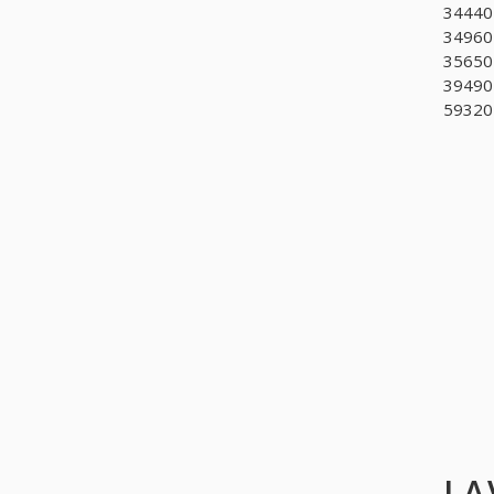
344405
349601
356501
394902
593201
LA