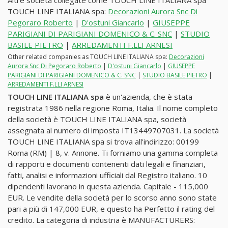
Altre società collegate come TOUCH LINE ITALIANA spa
TOUCH LINE ITALIANA spa:
Decorazioni Aurora Snc Di
Pegoraro Roberto
|
D'ostuni Giancarlo
|
GIUSEPPE
PARIGIANI DI PARIGIANI DOMENICO & C. SNC
|
STUDIO
BASILE PIETRO
|
ARREDAMENTI F.LLI ARNESI
Other related companies as TOUCH LINE ITALIANA spa:
Decorazioni
Aurora Snc Di Pegoraro Roberto
|
D'ostuni Giancarlo
|
GIUSEPPE
PARIGIANI DI PARIGIANI DOMENICO & C. SNC
|
STUDIO BASILE PIETRO
|
ARREDAMENTI F.LLI ARNESI
TOUCH LINE ITALIANA spa
è un'azienda, che è stata
registrata 1986 nella regione Roma, Italia. Il nome completo
della società è TOUCH LINE ITALIANA spa, società
assegnata al numero di imposta IT13449707031. La società
TOUCH LINE ITALIANA spa si trova all'indirizzo: 00199
Roma (RM) | 8, v. Annone. Ti forniamo una gamma completa
di rapporti e documenti contenenti dati legali e finanziari,
fatti, analisi e informazioni ufficiali dal Registro italiano. 10
dipendenti lavorano in questa azienda. Capitale - 115,000
EUR. Le vendite della società per lo scorso anno sono state
pari a più di 147,000 EUR, e questo ha Perfetto il rating del
credito. La categoria di industria è MANUFACTURERS: