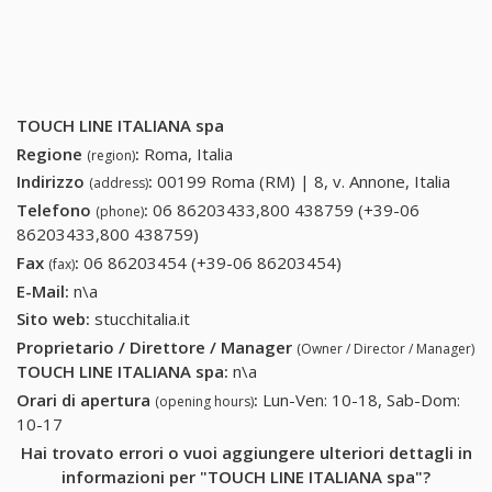
TOUCH LINE ITALIANA spa
Regione
:
Roma, Italia
(region)
Indirizzo
:
00199 Roma (RM) | 8, v. Annone, Italia
(address)
Telefono
:
06 86203433,800 438759 (+39-06
(phone)
86203433,800 438759)
06 86203433,800 438759 (+39-06
86203433,800 438759)
Fax
:
06 86203454 (+39-06 86203454)
06 86203454 (+39-
(fax)
06 86203454)
E-Mail:
n\a
Sito web:
stucchitalia.it
Proprietario / Direttore / Manager
(Owner / Director / Manager)
TOUCH LINE ITALIANA spa
:
n\a
Orari di apertura
:
Lun-Ven: 10-18, Sab-Dom:
(opening hours)
10-17
Hai trovato errori o vuoi aggiungere ulteriori dettagli in
informazioni per "TOUCH LINE ITALIANA spa"?