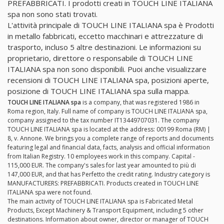
PREFABBRICATI. I prodotti creati in TOUCH LINE ITALIANA
spa non sono stati trovati.
L'attività principale di TOUCH LINE ITALIANA spa è Prodotti
in metallo fabbricati, eccetto macchinari e attrezzature di
trasporto, incluso 5 altre destinazioni. Le informazioni su
proprietario, direttore o responsabile di TOUCH LINE
ITALIANA spa non sono disponibili. Puoi anche visualizzare
recensioni di TOUCH LINE ITALIANA spa, posizioni aperte,
posizione di TOUCH LINE ITALIANA spa sulla mappa.
TOUCH LINE ITALIANA spa
is a company, that was registered 1986 in
Roma region, Italy. Full name of company is TOUCH LINE ITALIANA spa,
company assigned to the tax number IT13449707031. The company
TOUCH LINE ITALIANA spa is located at the address: 00199 Roma (RM) |
8, v. Annone. We brings you a complete range of reports and documents
featuring legal and financial data, facts, analysis and official information
from Italian Registry. 10 employees work in this company. Capital -
115,000 EUR. The company's sales for last year amounted to più di
147,000 EUR, and that has Perfetto the credit rating. Industry category is
MANUFACTURERS: PREFABBRICATI. Products created in TOUCH LINE
ITALIANA spa were not found.
The main activity of TOUCH LINE ITALIANA spa is Fabricated Metal
Products, Except Machinery & Transport Equipment, including 5 other
destinations. Information about owner, director or manager of TOUCH