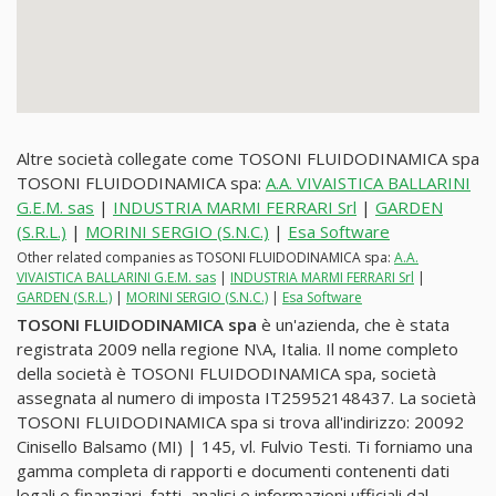
Altre società collegate come TOSONI FLUIDODINAMICA spa
TOSONI FLUIDODINAMICA spa:
A.A. VIVAISTICA BALLARINI
G.E.M. sas
|
INDUSTRIA MARMI FERRARI Srl
|
GARDEN
(S.R.L.)
|
MORINI SERGIO (S.N.C.)
|
Esa Software
Other related companies as TOSONI FLUIDODINAMICA spa:
A.A.
VIVAISTICA BALLARINI G.E.M. sas
|
INDUSTRIA MARMI FERRARI Srl
|
GARDEN (S.R.L.)
|
MORINI SERGIO (S.N.C.)
|
Esa Software
TOSONI FLUIDODINAMICA spa
è un'azienda, che è stata
registrata 2009 nella regione N\A, Italia. Il nome completo
della società è TOSONI FLUIDODINAMICA spa, società
assegnata al numero di imposta IT25952148437. La società
TOSONI FLUIDODINAMICA spa si trova all'indirizzo: 20092
Cinisello Balsamo (MI) | 145, vl. Fulvio Testi. Ti forniamo una
gamma completa di rapporti e documenti contenenti dati
legali e finanziari, fatti, analisi e informazioni ufficiali dal