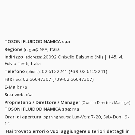
TOSONI FLUIDODINAMICA spa
Regione
:
N\A, Italia
(region)
Indirizzo
:
20092 Cinisello Balsamo (MI) | 145, vl.
(address)
Fulvio Testi, Italia
Telefono
:
02 6122241 (+39-02 6122241)
02 6122241
(phone)
(+39-02
Fax
:
02 66047307 (+39-02 66047307)
02 66047307 (+39-
(fax)
6122241)
02 66047307)
E-Mail:
n\a
Sito web:
n\a
Proprietario / Direttore / Manager
(Owner / Director / Manager)
TOSONI FLUIDODINAMICA spa
:
n\a
Orari di apertura
:
Lun-Ven: 7-20, Sab-Dom: 9-
(opening hours)
14
Hai trovato errori o vuoi aggiungere ulteriori dettagli in