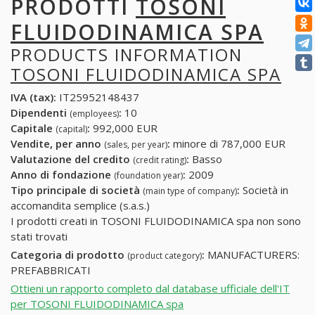
PRODOTTI
TOSONI
FLUIDODINAMICA SPA
PRODUCTS INFORMATION
TOSONI FLUIDODINAMICA SPA
IVA (tax):
IT25952148437
Dipendenti
:
10
(employees)
Capitale
:
992,000 EUR
(capital)
Vendite, per anno
:
minore di 787,000 EUR
(sales, per year)
Valutazione del credito
:
Basso
(credit rating)
Anno di fondazione
:
2009
(foundation year)
Tipo principale di società
:
Società in
(main type of company)
accomandita semplice (s.a.s.)
I prodotti creati in TOSONI FLUIDODINAMICA spa non sono
stati trovati
Categoria di prodotto
:
MANUFACTURERS:
(product category)
PREFABBRICATI
Ottieni un rapporto completo dal database ufficiale dell'IT
per TOSONI FLUIDODINAMICA spa