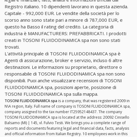
Registro italiano. 10 dipendenti lavorano in questa azienda.
Capitale - 992,000 EUR. Le vendite della società per lo
scorso anno sono state pari a minore di 787,000 EUR, e
questo ha Basso il rating del credito. La categoria di
industria è MANUFACTURERS: PREFABBRICATI. I prodotti
creati in TOSONI FLUIDODINAMICA spa non sono stati
trovati.
L'attività principale di TOSONI FLUIDODINAMICA spa è
Agenti di assicurazione, broker e servizio, incluso 6 altre
destinazioni. Le informazioni su proprietario, direttore o
responsabile di TOSONI FLUIDODINAMICA spa non sono
disponibili. Puoi anche visualizzare recensioni di TOSONI
FLUIDODINAMICA spa, posizioni aperte, posizione di
TOSONI FLUIDODINAMICA spa sulla mappa.
TOSONI FLUIDODINAMICA spa
is a company, that was registered 2009 in
N\A region, Italy. Full name of company is TOSONI FLUIDODINAMICA spa,
company assigned to the tax number IT25952148437. The company
TOSONI FLUIDODINAMICA spa is located at the address: 20092 Cinisello
Balsamo (MI) | 145, vl. Fulvio Testi. We brings you a complete range of
reports and documents featuring legal and financial data, facts, analysis
and official information from Italian Registry. 10 employees work in this