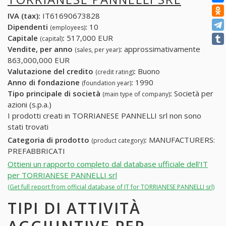
IVA (tax):
IT61690673828
Dipendenti
:
10
(employees)
Capitale
:
517,000 EUR
(capital)
Vendite, per anno
:
approssimativamente
(sales, per year)
863,000,000 EUR
Valutazione del credito
:
Buono
(credit rating)
Anno di fondazione
:
1990
(foundation year)
Tipo principale di società
:
Società per
(main type of company)
azioni (s.p.a.)
I prodotti creati in TORRIANESE PANNELLI srl non sono
stati trovati
Categoria di prodotto
:
MANUFACTURERS:
(product category)
PREFABBRICATI
Ottieni un rapporto completo dal database ufficiale dell'IT
per TORRIANESE PANNELLI srl
(Get full report from official database of IT for TORRIANESE PANNELLI srl)
TIPI DI ATTIVITÀ