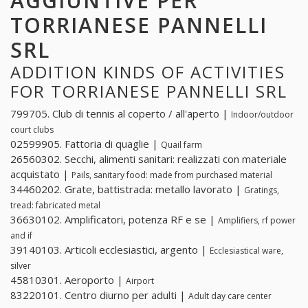
AGGIUNTIVE PER
TORRIANESE PANNELLI
SRL
ADDITION KINDS OF ACTIVITIES
FOR TORRIANESE PANNELLI SRL
799705. Club di tennis al coperto / all'aperto |
Indoor/outdoor
court clubs
02599905. Fattoria di quaglie |
Quail farm
26560302. Secchi, alimenti sanitari: realizzati con materiale
acquistato |
Pails, sanitary food: made from purchased material
34460202. Grate, battistrada: metallo lavorato |
Gratings,
tread: fabricated metal
36630102. Amplificatori, potenza RF e se |
Amplifiers, rf power
and if
39140103. Articoli ecclesiastici, argento |
Ecclesiastical ware,
silver
45810301. Aeroporto |
Airport
83220101. Centro diurno per adulti |
Adult day care center