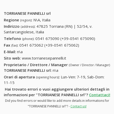
TORRIANESE PANNELLI srl
Regione
:
N\A, Italia
(region)
Indirizzo
:
47825 Torriana (RN) | 52/54, v.
(address)
Santarcangiolese, Italia
Telefono
:
0541 675090 (+39-0541 675090)
0541
(phone)
675090
Fax
:
0541 675062 (+39-0541 675062)
0541 675062 (+39-
(fax)
(+39-0541
0541 675062)
E-Mail:
n\a
675090)
Sito web:
www.torrianesepannelli.it
Proprietario / Direttore / Manager
(Owner / Director / Manager)
TORRIANESE PANNELLI srl
:
n\a
Orari di apertura
:
Lun-Ven: 7-19, Sab-Dom:
(opening hours)
11-15
Hai trovato errori o vuoi aggiungere ulteriori dettagli in
informazioni per "TORRIANESE PANNELLI srl"?
Contattaci!
Did you find errors or would like to add more details in informations for
"TORRIANESE PANNELLI srl"? -
Contact us!