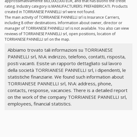
approssimativamente 863,000,000 EUR, and that has Buono the credit
rating. Industry category is MANUFACTURERS: PREFABBRICATI. Products
created in TORRIANESE PANNELLI srl were not found.
The main activity of TORRIANESE PANNELLI srl is Insurance Carriers,
including 8 other destinations. Information about owner, director or
manager of TORRIANESE PANNELLI srl is not available. You also can view
reviews of TORRIANESE PANNELLI srl, open positions, location of
TORRIANESE PANNELLI srl on the map.
Abbiamo trovato tali informazioni su TORRIANESE
PANNELLI srl, N\A: indirizzo, telefono, contatti, risposta,
posti vacanti. Esiste un rapporto dettagliato sul lavoro
della società TORRIANESE PANNELLI srl, i dipendenti, le
statistiche finanziarie. We found such information about
TORRIANESE PANNELLI srl, N\A: address, phone,
contacts, response, vacancies. There is a detailed report
on the work of the company TORRIANESE PANNELLI srl,
employees, financial statistics.