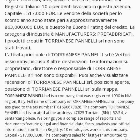
Registro italiano. 10 dipendenti lavorano in questa azienda.
Capitale - 517,000 EUR. Le vendite della società per lo
scorso anno sono state pari a approssimativamente
863,000,000 EUR, e questo ha Buono il rating del credito. La
categoria di industria è MANUFACTURERS: PREFABBRICATI.
I prodotti creati in TORRIANESE PANNELLI srl non sono
stati trovati.
L'attività principale di TORRIANESE PANNELLI srl è Vettori
assicurativi, incluso 8 altre destinazioni. Le informazioni su
proprietario, direttore o responsabile di TORRIANESE
PANNELLI srl non sono disponibili. Puoi anche visualizzare
recensioni di TORRIANESE PANNELLI srl, posizioni aperte,
posizione di TORRIANESE PANNELLI srl sulla mappa.
TORRIANESE PANNELLI srl
is a company, that was registered 1990 in N\A
region, Italy. Full name of company is TORRIANESE PANNELLI srl, company
assigned to the tax number IT61690673828. The company TORRIANESE
PANNELLI srl is located at the address: 47825 Torriana (RN) | 52/54, v.
Santarcangiolese. We brings you a complete range of reports and
documents featuring legal and financial data, facts, analysis and official
information from Italian Registry. 10 employees work in this company.
Capital - 517,000 EUR. The company's sales for last year amounted to