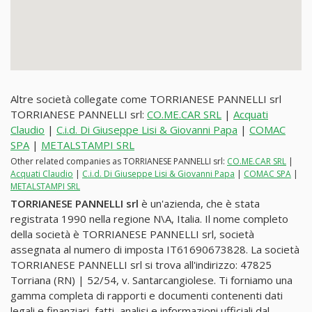
Altre società collegate come TORRIANESE PANNELLI srl
TORRIANESE PANNELLI srl:
CO.ME.CAR SRL
|
Acquati
Claudio
|
C.i.d. Di Giuseppe Lisi & Giovanni Papa
|
COMAC
SPA
|
METALSTAMPI SRL
Other related companies as TORRIANESE PANNELLI srl:
CO.ME.CAR SRL
|
Acquati Claudio
|
C.i.d. Di Giuseppe Lisi & Giovanni Papa
|
COMAC SPA
|
METALSTAMPI SRL
TORRIANESE PANNELLI srl
è un'azienda, che è stata
registrata 1990 nella regione N\A, Italia. Il nome completo
della società è TORRIANESE PANNELLI srl, società
assegnata al numero di imposta IT61690673828. La società
TORRIANESE PANNELLI srl si trova all'indirizzo: 47825
Torriana (RN) | 52/54, v. Santarcangiolese. Ti forniamo una
gamma completa di rapporti e documenti contenenti dati
legali e finanziari, fatti, analisi e informazioni ufficiali dal