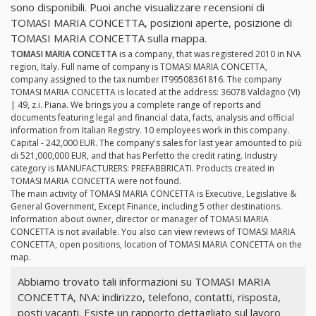
sono disponibili. Puoi anche visualizzare recensioni di
TOMASI MARIA CONCETTA, posizioni aperte, posizione di
TOMASI MARIA CONCETTA sulla mappa.
TOMASI MARIA CONCETTA
is a company, that was registered 2010 in N\A
region, Italy. Full name of company is TOMASI MARIA CONCETTA,
company assigned to the tax number IT99508361816. The company
TOMASI MARIA CONCETTA is located at the address: 36078 Valdagno (VI)
| 49, z.i. Piana. We brings you a complete range of reports and
documents featuring legal and financial data, facts, analysis and official
information from Italian Registry. 10 employees work in this company.
Capital - 242,000 EUR. The company's sales for last year amounted to più
di 521,000,000 EUR, and that has Perfetto the credit rating. Industry
category is MANUFACTURERS: PREFABBRICATI. Products created in
TOMASI MARIA CONCETTA were not found.
The main activity of TOMASI MARIA CONCETTA is Executive, Legislative &
General Government, Except Finance, including 5 other destinations.
Information about owner, director or manager of TOMASI MARIA
CONCETTA is not available. You also can view reviews of TOMASI MARIA
CONCETTA, open positions, location of TOMASI MARIA CONCETTA on the
map.
Abbiamo trovato tali informazioni su TOMASI MARIA
CONCETTA, N\A: indirizzo, telefono, contatti, risposta,
posti vacanti. Esiste un rapporto dettagliato sul lavoro