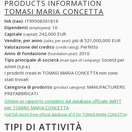
PRODUCTS INFORMATION
TOMASI MARIA CONCETTA
IVA (tax):
IT99508361816
Dipendenti
:
10
(employees)
Capitale
:
242,000 EUR
(capital)
Vendite, per anno
:
più di 521,000,000 EUR
(sales, per year)
Valutazione del credito
:
Perfetto
(credit rating)
Anno di fondazione
:
2010
(foundation year)
Tipo principale di società
:
Società per
(main type of company)
azioni (s.p.a.)
I prodotti creati in TOMASI MARIA CONCETTA non sono
stati trovati
Categoria di prodotto
:
MANUFACTURERS:
(product category)
PREFABBRICATI
Ottieni un rapporto completo dal database ufficiale dell'IT
per TOMASI MARIA CONCETTA
(Get full report from official database of IT for TOMASI MARIA CONCETTA)
TIPI DI ATTIVITÀ