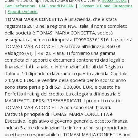
Other related companies as TOMASI MARIA CONCETTA:
MAROTTA SRL
|
Cam Perforazioni
|
L.M.T. snc di PAGANI
|
El System Di Biondi Giuseppina
|
Esposito Antonio
TOMASI MARIA CONCETTA
è un'azienda, che è stata
registrata 2010 nella regione N\A, Italia. Il nome completo
della società è TOMASI MARIA CONCETTA, società
assegnata al numero di imposta IT99508361816. La società
TOMASI MARIA CONCETTA si trova all'indirizzo: 36078
Valdagno (VI) | 49, z.i. Piana. Ti forniamo una gamma
completa di rapporti e documenti contenenti dati legali e
finanziari, fatti, analisi e informazioni ufficiali dal Registro
italiano. 10 dipendenti lavorano in questa azienda. Capitale -
242,000 EUR. Le vendite della società per lo scorso anno
sono state pari a più di 521,000,000 EUR, e questo ha
Perfetto il rating del credito. La categoria di industria è
MANUFACTURERS: PREFABBRICATI. I prodotti creati in
TOMASI MARIA CONCETTA non sono stati trovati.
L'attività principale di TOMASI MARIA CONCETTA è
Esecutivo, legislativo e governo generale, eccetto finanza,
incluso 5 altre destinazioni. Le informazioni su proprietario,
direttore o responsabile di TOMASI MARIA CONCETTA non