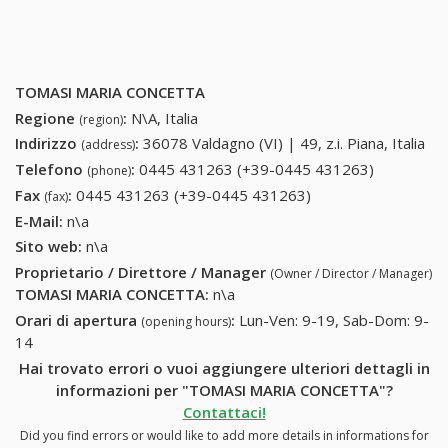
TOMASI MARIA CONCETTA
Regione
:
N\A, Italia
(region)
Indirizzo
:
36078 Valdagno (VI) | 49, z.i. Piana, Italia
(address)
Telefono
:
0445 431263 (+39-0445 431263)
0445
(phone)
431263
Fax
:
0445 431263 (+39-0445 431263)
0445 431263 (+39-
(fax)
(+39-0445
0445 431263)
E-Mail:
n\a
431263)
Sito web:
n\a
Proprietario / Direttore / Manager
(Owner / Director / Manager)
TOMASI MARIA CONCETTA
:
n\a
Orari di apertura
:
Lun-Ven: 9-19, Sab-Dom: 9-
(opening hours)
14
Hai trovato errori o vuoi aggiungere ulteriori dettagli in
informazioni per "TOMASI MARIA CONCETTA"?
Contattaci!
Did you find errors or would like to add more details in informations for