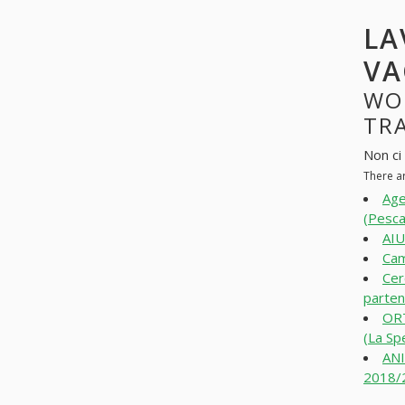
LA
VA
WO
TRA
Non ci
There a
Age
(Pesca
AIU
Cam
Cer
parten
OR
(La Sp
ANI
2018/