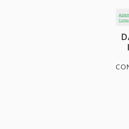
Azie
Comp
D
CON