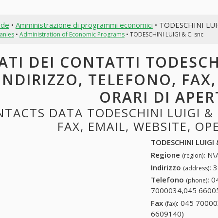
nde
•
Amministrazione di programmi economici
• TODESCHINI LUIG
anies
•
Administration of Economic Programs
• TODESCHINI LUIGI & C. snc
ATI DEI CONTATTI TODESCHI
INDIRIZZO, TELEFONO, FAX,
ORARI DI APE
TACTS DATA TODESCHINI LUIGI & 
FAX, EMAIL, WEBSITE, O
TODESCHINI LUIGI &
Regione
:
N\A
(region)
Indirizzo
:
3
(address)
Telefono
:
0
(phone)
7000034,045 6600
Fax
:
045 70000
(fax)
6609140)
045 7000