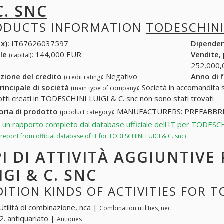
C. SNC
ODUCTS INFORMATION
TODESCHINI 
x):
IT67626037597
Dipende
ale
:
144,000 EUR
Vendite,
(capital)
252,000,
zione del credito
:
Negativo
Anno di 
(credit rating)
rincipale di società
:
Società in accomandita s
(main type of company)
otti creati in TODESCHINI LUIGI & C. snc non sono stati trovati
oria di prodotto
:
MANUFACTURERS: PREFABBRI
(product category)
i un rapporto completo dal database ufficiale dell'IT per TODESC
l report from official database of IT for TODESCHINI LUIGI & C. snc)
PI DI ATTIVITÀ AGGIUNTIVE
IGI & C. SNC
ITION KINDS OF ACTIVITIES FOR T
Utilità di combinazione, nca |
Combination utilities, nec
. antiquariato |
Antiques