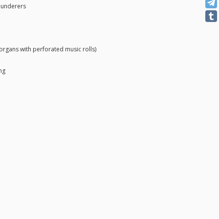
aunderers
rgans with perforated music rolls)
ng