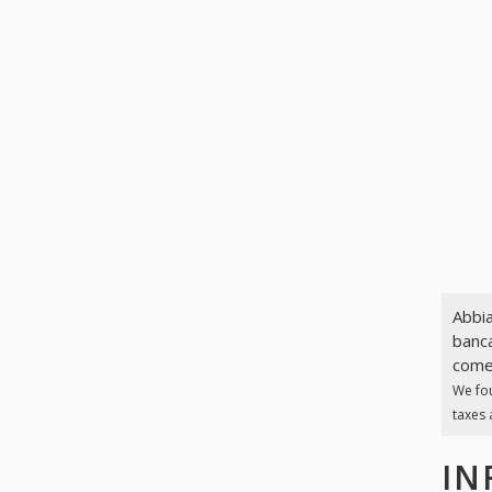
Abbia
banca
come 
We fo
taxes 
IN