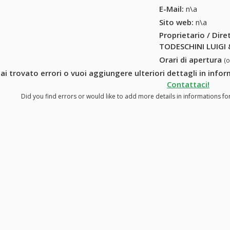
6609140)
E-Mail:
n\a
Sito web:
n\a
Proprietario / Dir
TODESCHINI LUIGI &
Orari di apertura
(
ai trovato errori o vuoi aggiungere ulteriori dettagli in info
Contattaci!
Did you find errors or would like to add more details in informations f