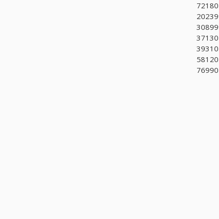
721801
202399
308999
371302
393101
581201
769905