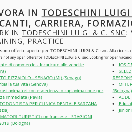
VORA IN
TODESCHINI LUIGI
CANTI, CARRIERA, FORMAZI
RK IN
TODESCHINI LUIGI & C. SNC
:
INING, PRACTICE
 sono offerte aperte per TODESCHINI LUIGI & C. snc. Alla ricerca di
re not any open offers for TODESCHINI LUIGI & C. snc. Looking for open vacanc
nte di commercio - Incaricato alle vendite
IOS DE
ra)
SELEZ
TO PIZZAIOLO - SENAGO (MI) (Senago)
RESPONSA
bia la tua vita (Genova)
OFFER
casi animatori con esperienza o capianimazione per
(Bologna)
za immediata (Pavia)
ADDET
TODONTISTA PER CLINICA DENTALE SARZANA
Educat
ezia)
Junior
MATORI TURISTICI con francese - STAGIONI
2019 (Bologna)