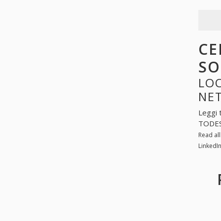
CE
SO
LOO
NE
Leggi 
TODESC
Read al
LinkedI