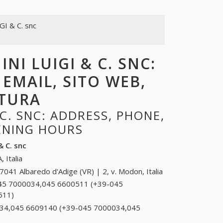
I & C. snc
NI LUIGI & C. SNC:
 EMAIL, SITO WEB,
RTURA
C. SNC: ADDRESS, PHONE,
PENING HOURS
 C. snc
, Italia
7041 Albaredo d'Adige (VR) | 2, v. Modon, Italia
45 7000034,045 6600511 (+39-045
511)
045 7000034,045 6600511 (+39-045
7000034,045 6600511)
34,045 6609140 (+39-045 7000034,045
034,045 6609140 (+39-045 7000034,045