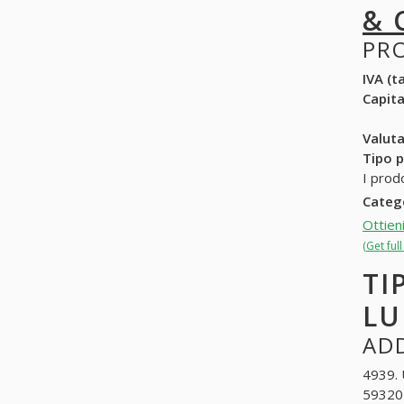
& 
PR
IVA (ta
Capit
Valuta
Tipo p
I prod
Categ
Ottien
(Get ful
TI
LU
ADD
4939. 
593202