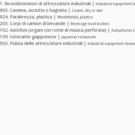
. Ricondizionatori di attrezzature industriali |
Industrial equipment l
03. Caseina, asciutta o bagnata |
Casein, dry or wet
24. Parabrezza, plastica |
Windshields, plastics
03. Corpi di camion di bevande |
Beverage truck bodies
02. Autofoni (organi con rotoli di musica perforata) |
Autophones (o
09. ristorante giapponese |
Japanese restaurant
03. Pulizia delle attrezzature industriali |
Industrial equipment cleani